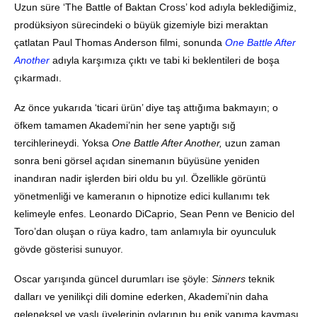
Uzun süre ‘The Battle of Baktan Cross’ kod adıyla beklediğimiz,
prodüksiyon sürecindeki o büyük gizemiyle bizi meraktan
çatlatan Paul Thomas Anderson filmi, sonunda
One Battle After
Another
adıyla karşımıza çıktı ve tabi ki beklentileri de boşa
çıkarmadı.
Az önce yukarıda ‘ticari ürün’ diye taş attığıma bakmayın; o
öfkem tamamen Akademi’nin her sene yaptığı sığ
tercihlerineydi. Yoksa
One Battle After Another,
uzun zaman
sonra beni görsel açıdan sinemanın büyüsüne yeniden
inandıran nadir işlerden biri oldu bu yıl. Özellikle görüntü
yönetmenliği ve kameranın o hipnotize edici kullanımı tek
kelimeyle enfes. Leonardo DiCaprio, Sean Penn ve Benicio del
Toro’dan oluşan o rüya kadro, tam anlamıyla bir oyunculuk
gövde gösterisi sunuyor.
Oscar yarışında güncel durumları ise şöyle:
Sinners
teknik
dalları ve yenilikçi dili domine ederken, Akademi’nin daha
geleneksel ve yaşlı üyelerinin oylarının bu epik yapıma kayması