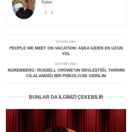
Editör
önceki yazı
PEOPLE WE MEET ON VACATION: AŞKA GIDEN EN UZUN
YOL
sonraki yazı
NUREMBERG: RUSSELL CROWE’UN DEVLEŞTIĞI, TARIHIN
CILALANDIĞI BIR PSIKOLOJIK GERILIM
BUNLAR DA ILGINIZI ÇEKEBILIR