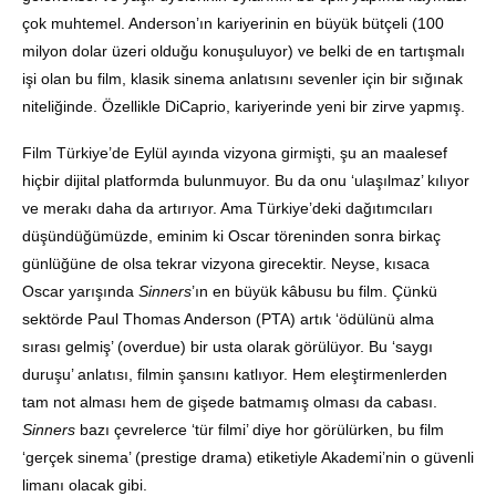
çok muhtemel. Anderson’ın kariyerinin en büyük bütçeli (100
milyon dolar üzeri olduğu konuşuluyor) ve belki de en tartışmalı
işi olan bu film, klasik sinema anlatısını sevenler için bir sığınak
niteliğinde. Özellikle DiCaprio, kariyerinde yeni bir zirve yapmış.
Film Türkiye’de Eylül ayında vizyona girmişti, şu an maalesef
hiçbir dijital platformda bulunmuyor. Bu da onu ‘ulaşılmaz’ kılıyor
ve merakı daha da artırıyor. Ama Türkiye’deki dağıtımcıları
düşündüğümüzde, eminim ki Oscar töreninden sonra birkaç
günlüğüne de olsa tekrar vizyona girecektir. Neyse, kısaca
Oscar yarışında
Sinners
’ın en büyük kâbusu bu film. Çünkü
sektörde Paul Thomas Anderson (PTA) artık ‘ödülünü alma
sırası gelmiş’ (overdue) bir usta olarak görülüyor. Bu ‘saygı
duruşu’ anlatısı, filmin şansını katlıyor. Hem eleştirmenlerden
tam not alması hem de gişede batmamış olması da cabası.
Sinners
bazı çevrelerce ‘tür filmi’ diye hor görülürken, bu film
‘gerçek sinema’ (prestige drama) etiketiyle Akademi’nin o güvenli
limanı olacak gibi.