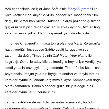
A24 cephesinde ise işler Josh Safdie’nin
Marty Supreme
’i ile
iyice kaotik bir hal alıyor. A24’ün, sadece bir “masa tenisi filmi”
değil, bir “Amerikan Rüyası Takıntısı” olarak pazarladığı filmde,
güçlerini best picture’dan çok; en iyi erkek oyuncu, film editing
ve en iyi ses’e yüklediklerini söylemek yerinde olacaktır.
Timothée Chalamet’nin masa tenisi efsanesi Marty Reisman’a
hayat verdiği film, sadece Safdie usulü kurgusu ve ses
tasarımıyla değil, Timothée’nin
Call Me by Your Name
ile
kaçırdığı,
Dune
ile aday bile edilmediği o heykel için verdiği ‘ya
şimdi ya asla’ savaşıyla da gündemde. Timothée bu kez o ‘salon
beyefendisi’ imajını yıkarak; bıyığı, takıntıları ve teriyle tam bir
karakter oyuncusu olarak karşımıza çıkıyor. Kampanyası doğal
olarak tamamen “Bakın o sadece güzel bir yüz değil, o bir
karakter oyuncusu” üzerine kurulu.
Jenner faktörüne de minik bir parantez açmazsak, bu ödül
sezonunu atlatmamız mümkün değil.
Critics Choice Awards
’ta