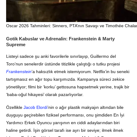
Oscar 2026 Tahminleri: Sinners, PTA’nın Savaşı ve Timothée Chalam
Gotik Kabuslar ve Adrenalin: Frankenstein & Marty
Supreme
Listeyi sadece şu anki favorilerle sınırlayıp, Guillermo del
Toro’nun senelerdir üstünde titizlikle çalıştığı o tutku projesi
Frankenstein
’a haksızlık etmek istemiyorum. Netflix’in bu seneki
tartışmasız en ağır topu karşımızda. Kampanya süreci zekice
yönetiliyor; filmi bir ‘korku’ gettosuna hapsetmek yerine, trajik bir
‘baba-oğul hikayesi’ olarak pazarlıyorlar.
Özellikle
Jacob Elordi
’nin o ağır plastik makyajın altından bile
duyguyu geçirebilen fiziksel performansı, onu şimdiden En İyi
Yardımcı Erkek Oyuncu yarışının en ciddi adaylarından biri
haline getirdi. İşin görsel tarafı ise ayrı bir seviye; ilmek ilmek