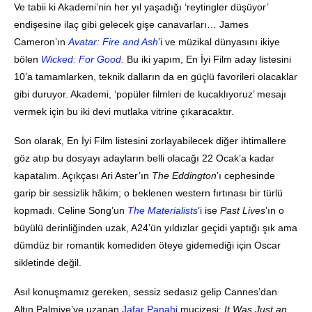
Ve tabii ki Akademi’nin her yıl yaşadığı ‘reytingler düşüyor’
endişesine ilaç gibi gelecek gişe canavarları… James
Cameron’ın
Avatar: Fire and Ash
’i ve müzikal dünyasını ikiye
bölen
Wicked: For Good.
Bu iki yapım, En İyi Film aday listesini
10’a tamamlarken, teknik dalların da en güçlü favorileri olacaklar
gibi duruyor. Akademi, ‘popüler filmleri de kucaklıyoruz’ mesajı
vermek için bu iki devi mutlaka vitrine çıkaracaktır.
Son olarak, En İyi Film listesini zorlayabilecek diğer ihtimallere
göz atıp bu dosyayı adayların belli olacağı 22 Ocak’a kadar
kapatalım. Açıkçası Ari Aster’ın
The Eddington
’ı cephesinde
garip bir sessizlik hâkim; o beklenen western fırtınası bir türlü
kopmadı. Celine Song’un
The Materialists
’i ise
Past Lives
’ın o
büyülü derinliğinden uzak, A24’ün yıldızlar geçidi yaptığı şık ama
dümdüz bir romantik komediden öteye gidemediği için Oscar
sikletinde değil.
Asıl konuşmamız gereken, sessiz sedasız gelip Cannes’dan
Altın Palmiye’ye uzanan
Jafar Panahi
mucizesi:
It Was Just an