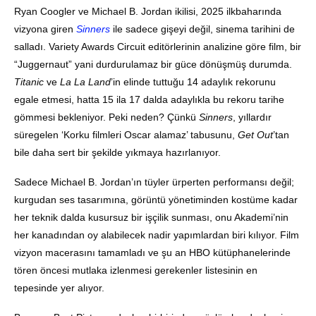
Ryan Coogler ve Michael B. Jordan ikilisi, 2025 ilkbaharında
vizyona giren
Sinners
ile sadece gişeyi değil, sinema tarihini de
salladı. Variety Awards Circuit editörlerinin analizine göre film, bir
“Juggernaut” yani durdurulamaz bir güce dönüşmüş durumda.
Titanic
ve
La La Land
’in elinde tuttuğu 14 adaylık rekorunu
egale etmesi, hatta 15 ila 17 dalda adaylıkla bu rekoru tarihe
gömmesi bekleniyor. Peki neden? Çünkü
Sinners
, yıllardır
süregelen ‘Korku filmleri Oscar alamaz’ tabusunu,
Get Out
’tan
bile daha sert bir şekilde yıkmaya hazırlanıyor.
Sadece Michael B. Jordan’ın tüyler ürperten performansı değil;
kurgudan ses tasarımına, görüntü yönetiminden kostüme kadar
her teknik dalda kusursuz bir işçilik sunması, onu Akademi’nin
her kanadından oy alabilecek nadir yapımlardan biri kılıyor. Film
vizyon macerasını tamamladı ve şu an HBO kütüphanelerinde
tören öncesi mutlaka izlenmesi gerekenler listesinin en
tepesinde yer alıyor.