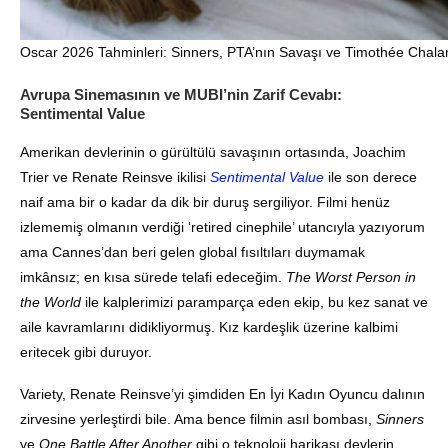
Oscar 2026 Tahminleri: Sinners, PTA’nın Savaşı ve Timothée Chalam
Avrupa Sinemasının ve MUBI’nin Zarif Cevabı:
Sentimental Value
Amerikan devlerinin o gürültülü savaşının ortasında, Joachim
Trier ve Renate Reinsve ikilisi
Sentimental Value
ile son derece
naif ama bir o kadar da dik bir duruş sergiliyor. Filmi henüz
izlememiş olmanın verdiği ‘retired cinephile’ utancıyla yazıyorum
ama Cannes’dan beri gelen global fısıltıları duymamak
imkânsız; en kısa sürede telafi edeceğim.
The Worst Person in
the World
ile kalplerimizi paramparça eden ekip, bu kez sanat ve
aile kavramlarını didikliyormuş. Kız kardeşlik üzerine kalbimi
eritecek gibi duruyor.
Variety, Renate Reinsve’yi şimdiden En İyi Kadın Oyuncu dalının
zirvesine yerleştirdi bile. Ama bence filmin asıl bombası,
Sinners
ve
One Battle After Another
gibi o teknoloji harikası devlerin