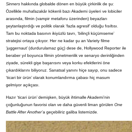
Sinners
hakkında globalde dönen en büyük çirkinlik de şu:
Özellikle muhafazakâr kökenli bazı Akademi üyeleri ve lobiciler
arasında, filmin (vampir metaforu üzerinden) beyazları
şeytanlaştırdığı ve politik olarak ‘fazla agresif’ olduğu fısıltısı.
Tam bu noktada basının ikiyüzlü tavrı, ‘bilinçli küçümseme’
stratejisi ortaya çıkıyor. Her ne kadar şu an Variety filme
‘juggernaut’ (durdurulamaz güç) dese de, Hollywood Reporter ile
beraber yıl boyunca filmin yönetmenlik ve senaryo derinliğinden
ziyade, sürekli gişe başarısını veya korku efektlerini öne
çıkardıklarını biliyoruz. Sanatsal yanını hiçe sayıp, onu sadece
‘ticari bir ürün’ olarak konumlandırma çabası hiç masum
gelmiyor açıkçası.
Hazır ‘ticari ürün’ demişken, büyük ihtimalle Akademi’nin
çoğunluğunun favorisi olan ve daha güvenli liman görülen
One
Battle After Another
’a geçebiliriz galiba listemizde.