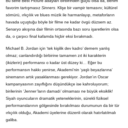
Bu sene Best Picture adayları birbirinden güçlü olsa da, benim
favorim tartışmasız
Sinners
. Klişe bir vampir temasını; kültürel
sömürü, ırkçılık ve blues müzik ile harmanlayıp, metaforların
havada uçuştuğu böyle bir filme ne kadar övgü düzsem az.
Senaryo akışına dair filmin ortasında bazı soru işaretlerim olsa
da, o çarpıcı final kafamda hiçbir eksi bırakmadı.
Michael B. Jordan için ‘tek kişilik dev kadro’ demem yanlış
olmaz; canlandırdığı birbirine tamamen zıt iki karakterin
(ikizlerin) performansı o kadar üst düzey ki… Eğer bu
performansın hakkı yenirse, Akademi’nin ‘yaşlı beyazlarına’
sinemanın artık yasaklanması gerekiyor. Jordan’ın Oscar
kampanyasının zayıflığını düşündükçe ise kahroluyorum;
birilerinin ‘Jenner’ların damadı’ olmaması ne büyük eksiklik!
Siyah oyuncuların dramatik yeteneklerinin, sürekli fiziksel
performanslarının gölgesinde bırakılması durumunun da bir tür
ırkçılık olduğu, Akademi üyelerine düzenli olarak hatırlatılmalı
galiba.