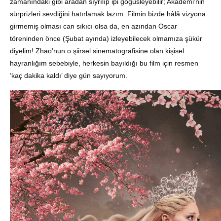
zamanındaki gibi aradan sıyrılıp ipi göğüsleyebilir; Akademi’nin
sürprizleri sevdiğini hatırlamak lazım. Filmin bizde hâlâ vizyona
girmemiş olması can sıkıcı olsa da, en azından Oscar
töreninden önce (Şubat ayında) izleyebilecek olmamıza şükür
diyelim! Zhao’nun o şiirsel sinematografisine olan kişisel
hayranlığım sebebiyle, herkesin bayıldığı bu film için resmen
‘kaç dakika kaldı’ diye gün sayıyorum.