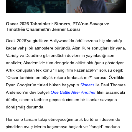
Oscar 2026 Tahminleri: Sinners, PTA’nın Savaşı ve
Timothée Chalamet’in Jenner Lobisi
Ocak 2026’ya girdik ve Hollywood’da ödül sezonu hiç olmadığı
kadar vahşi bir atmosfere büründü. Altın Küre sonuçları bir yana,
Variety ve Deadline gibi endüstri devlerinin yayınladığı son
analizler, Akademi’de tüm dengelerin altüst olduğunu gösteriyor.
Artık konuşulan tek konu “Hangi film kazanacak?” sorusu değil;
“Oscar tarihinin en büyük rekoru kırılacak mı?” sorusu. Özellikle
Ryan Coogler’ın türleri büken başyapıtı
Sinners
ile Paul Thomas
Anderson’ın dev bütçeli
One Battle After Another
filmi arasındaki
düello, sinema tarihine geçecek cinsten bir titanlar savaşına
dönüşmüş durumda.
Her sene tamam takip etmeyeceğim artık bu töreni desem de
şimdiden avuç içlerim kaşınmaya başladı ve “fangirl” moduna