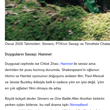
Oscar 2026 Tahminleri: Sinners, PTA’nın Savaşı ve Timothée Chalam
Duyguların Savaşı: Hamnet
Duygusal cephede ise Chloé Zhao,
Hamnet
ile sessiz ama
derinden bir pusu kurmuş durumda. Shakespeare’in oğlunun
ölümü ve Hamlet oyununun doğuşunu anlatan film; Paul Mescal
ve Jessie Buckley ikilisiyle belli ki sadece yılın en iyisi değil, ‘yılın
en çok ağlatan’ filmi olmaya da aday.
Büyük bütçeli devler
Sinners
ve
One Battle After Another
birbirini
yerken oyları bölerse, bu naif drama tıpkı
Nomadland