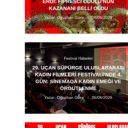
ERDI: FIPRESCI ÖDÜLÜ’NÜN
KAZANANI BELLI OLDU
Yazar:
Oğuzhan Güre
08/06/2026
Festival Haberleri
29. UÇAN SÜPÜRGE ULUSLARARASI
KADIN FILMLERI FESTIVALI’NDE 4.
GÜN: SINEMADA KADIN EMEĞI VE
ÖRGÜTLENME
Yazar:
Oğuzhan Güre
06/06/2026