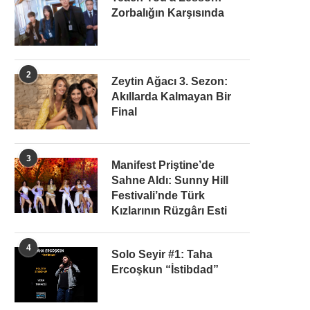
Zorbalığın Karşısında
2
Zeytin Ağacı 3. Sezon:
Akıllarda Kalmayan Bir
Final
3
Manifest Priştine’de
Sahne Aldı: Sunny Hill
Festivali’nde Türk
Kızlarının Rüzgârı Esti
4
Solo Seyir #1: Taha
Ercoşkun “İstibdad”