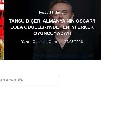
Festival Haberleri
TANSU BIÇER, ALMANYA’NIN OSCAR’I
LOLA ÖDÜLLERI’NDE “EN İYI ERKEK
OYUNCU” ADAYI
Yazar:
Oğuzhan Güre
29/05/2026
AZLA YAZI GÖR