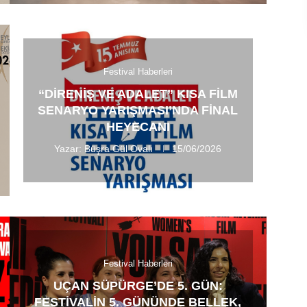
Festival Haberleri
“DIRENIŞ VE ADALET” KISA FILM
SENARYO YARIŞMASI’NDA FINAL
HEYECANI
Yazar:
Büşra Gül Ovalı
15/06/2026
Festival Haberleri
UÇAN SÜPÜRGE’DE 5. GÜN:
FESTIVALIN 5. GÜNÜNDE BELLEK,