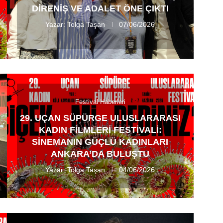
DIRENIŞ VE ADALET ÖNE ÇIKTI
Yazar:
Tolga Taşan
07/06/2026
Festival Haberleri
29. UÇAN SÜPÜRGE ULUSLARARASI
KADIN FILMLERI FESTIVALI:
SINEMANIN GÜÇLÜ KADINLARI
ANKARA’DA BULUŞTU
Yazar:
Tolga Taşan
04/06/2026