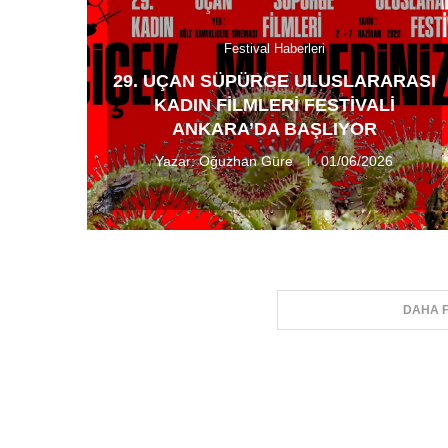
Festival Haberleri
29. UÇAN SÜPÜRGE ULUSLARARASI
KADIN FILMLERI FESTIVALI
ANKARA’DA BAŞLIYOR
Yazar:
Oğuzhan Güre
01/06/2026
DAHA F