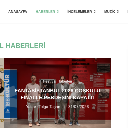
ANASAYFA
HABERLER
İNCELEMELER
MÜZIK
L HABERLERI
Festival Haberleri
FANTASISTANBUL 2026 COŞKULU
FINALLE PERDESINI KAPATTI
Yazar:
Tolga Taşan
31/07/2026