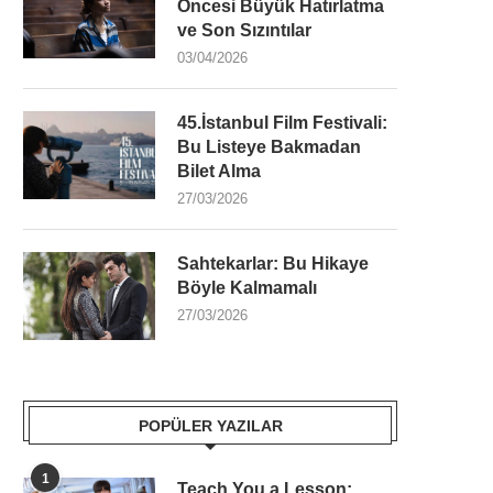
Öncesi Büyük Hatırlatma
ve Son Sızıntılar
03/04/2026
45.İstanbul Film Festivali:
Bu Listeye Bakmadan
Bilet Alma
27/03/2026
Sahtekarlar: Bu Hikaye
Böyle Kalmamalı
27/03/2026
POPÜLER YAZILAR
1
Teach You a Lesson: