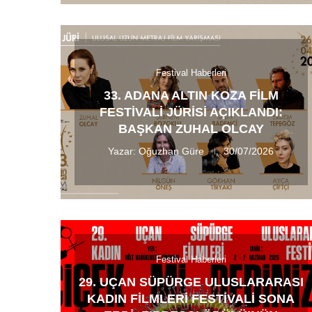
Festival Haberleri
33. ADANA ALTIN KOZA FILM
FESTIVALI JÜRISI AÇIKLANDI:
BAŞKAN ZUHAL OLCAY
Yazar:
Oğuzhan Güre
30/07/2026
Festival Haberleri
29. UÇAN SÜPÜRGE ULUSLARARASI
KADIN FILMLERI FESTIVALI SONA