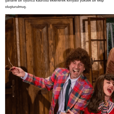
şahane bir oyuncu kadrosu eklenerek kimyası yüksek bir ekip
oluşturulmuş.