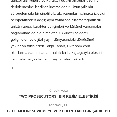
güncel dizi kültürü ve karakter odaklı anlatılar üzerine
derinlemesine içerikler üretmektedir. Uzun yıllardır
süregelen sıkı bir sinefil olarak, yapımları yalnızca izleyici
perspektifinden değil; aynı zamanda sinematografik dili,
anlatı yapısı, karakter gelişimleri ve kültürel yansımaları
bağlamında da ele almaktadır. Güncel sektörel
gelişmeleri ve dijital yayın dünyasındaki dönüşümü
yakından takip eden Tolga Taşan, Ekranom.com
okurlarına samimi ama analitik bir bakış açısıyla eleştiri
ve inceleme yazıları sunmayı sürdürmektedir.
önceki yazı
TWO PROSECUTORS: BIR REJIM ELEŞTIRISI
sonraki yazı
BLUE MOON: SEVILMEYE VE KEDERE DAIR BIR ŞARKI BU