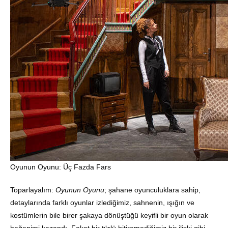
Oyunun Oyunu: Üç Fazda Fars
Toparlayalım:
Oyunun Oyunu
; şahane oyunculuklara sahip,
detaylarında farklı oyunlar izlediğimiz, sahnenin, ışığın ve
kostümlerin bile birer şakaya dönüştüğü keyifli bir oyun olarak
beğenimi kazandı. Fakat bir türlü bitiremediğimiz bir ilişki gibi,