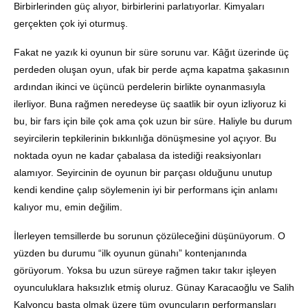
Birbirlerinden güç alıyor, birbirlerini parlatıyorlar. Kimyaları
gerçekten çok iyi oturmuş.
Fakat ne yazık ki oyunun bir süre sorunu var. Kâğıt üzerinde üç
perdeden oluşan oyun, ufak bir perde açma kapatma şakasının
ardından ikinci ve üçüncü perdelerin birlikte oynanmasıyla
ilerliyor. Buna rağmen neredeyse üç saatlik bir oyun izliyoruz ki
bu, bir fars için bile çok ama çok uzun bir süre. Haliyle bu durum
seyircilerin tepkilerinin bıkkınlığa dönüşmesine yol açıyor. Bu
noktada oyun ne kadar çabalasa da istediği reaksiyonları
alamıyor. Seyircinin de oyunun bir parçası olduğunu unutup
kendi kendine çalıp söylemenin iyi bir performans için anlamı
kalıyor mu, emin değilim.
İlerleyen temsillerde bu sorunun çözüleceğini düşünüyorum. O
yüzden bu durumu “ilk oyunun günahı” kontenjanında
görüyorum. Yoksa bu uzun süreye rağmen takır takır işleyen
oyunculuklara haksızlık etmiş oluruz. Günay Karacaoğlu ve Salih
Kalyoncu başta olmak üzere tüm oyuncuların performansları