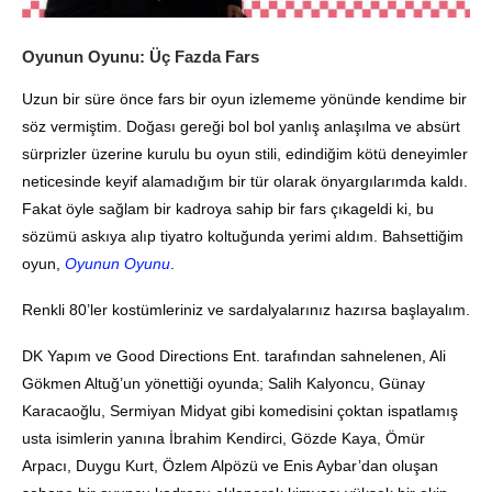
Oyunun Oyunu: Üç Fazda Fars
Uzun bir süre önce fars bir oyun izlememe yönünde kendime bir
söz vermiştim. Doğası gereği bol bol yanlış anlaşılma ve absürt
sürprizler üzerine kurulu bu oyun stili, edindiğim kötü deneyimler
neticesinde keyif alamadığım bir tür olarak önyargılarımda kaldı.
Fakat öyle sağlam bir kadroya sahip bir fars çıkageldi ki, bu
sözümü askıya alıp tiyatro koltuğunda yerimi aldım. Bahsettiğim
oyun,
Oyunun Oyunu
.
Renkli 80’ler kostümleriniz ve sardalyalarınız hazırsa başlayalım.
DK Yapım ve Good Directions Ent. tarafından sahnelenen, Ali
Gökmen Altuğ’un yönettiği oyunda; Salih Kalyoncu, Günay
Karacaoğlu, Sermiyan Midyat gibi komedisini çoktan ispatlamış
usta isimlerin yanına İbrahim Kendirci, Gözde Kaya, Ömür
Arpacı, Duygu Kurt, Özlem Alpözü ve Enis Aybar’dan oluşan