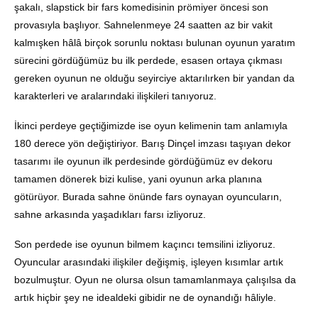
şakalı, slapstick bir fars komedisinin prömiyer öncesi son
provasıyla başlıyor. Sahnelenmeye 24 saatten az bir vakit
kalmışken hâlâ birçok sorunlu noktası bulunan oyunun yaratım
sürecini gördüğümüz bu ilk perdede, esasen ortaya çıkması
gereken oyunun ne olduğu seyirciye aktarılırken bir yandan da
karakterleri ve aralarındaki ilişkileri tanıyoruz.
İkinci perdeye geçtiğimizde ise oyun kelimenin tam anlamıyla
180 derece yön değiştiriyor. Barış Dinçel imzası taşıyan dekor
tasarımı ile oyunun ilk perdesinde gördüğümüz ev dekoru
tamamen dönerek bizi kulise, yani oyunun arka planına
götürüyor. Burada sahne önünde fars oynayan oyuncuların,
sahne arkasında yaşadıkları farsı izliyoruz.
Son perdede ise oyunun bilmem kaçıncı temsilini izliyoruz.
Oyuncular arasındaki ilişkiler değişmiş, işleyen kısımlar artık
bozulmuştur. Oyun ne olursa olsun tamamlanmaya çalışılsa da
artık hiçbir şey ne idealdeki gibidir ne de oynandığı hâliyle.