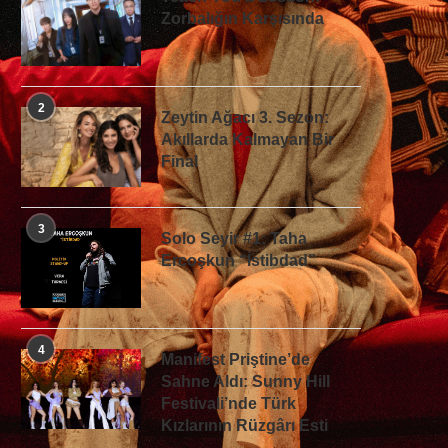
Zorbalığın Karşısında
2
Zeytin Ağacı 3. Sezon:
Akıllarda Kalmayan Bir
Final
3
Solo Seyir #1: Taha
Ercoşkun “İstibdad”
4
Manifest Priştine’de
Sahne Aldı: Sunny Hill
Festivali’nde Türk
Kızlarının Rüzgârı Esti