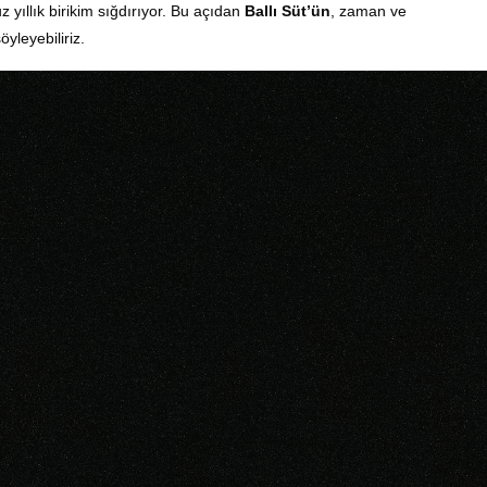
 yıllık birikim sığdırıyor. Bu açıdan
Ballı Süt’ün
, zaman ve
leyebiliriz.