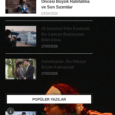
Öncesi Büyük Hatırlatma
ve Son Sızıntılar
03/04/2026
45.İstanbul Film Festivali:
Bu Listeye Bakmadan
Bilet Alma
27/03/2026
Sahtekarlar: Bu Hikaye
Böyle Kalmamalı
27/03/2026
POPÜLER YAZILAR
1
Teach You a Lesson: