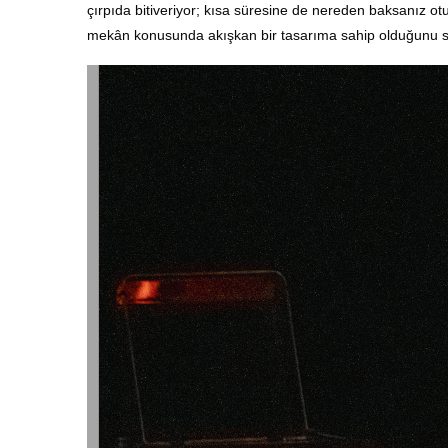
çırpıda bitiveriyor; kısa süresine de nereden baksanız otuz
mekân konusunda akışkan bir tasarıma sahip olduğunu söy