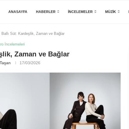
ANASAYFA
HABERLER
İNCELEMELER
MÜZIK
Ballı Süt: Kardeşlik, Zaman ve Bağlar
tro İncelemeleri
eşlik, Zaman ve Bağlar
 Taşan
17/03/2026