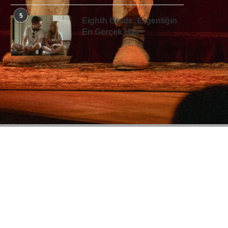
5
Eighth Grade: Ergenliğin
En Gerçek Hali