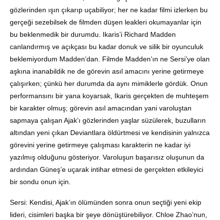
gözlerinden ışın çıkarıp uçabiliyor; her ne kadar filmi izlerken bu
gerçeği sezebilsek de filmden düşen leakleri okumayanlar için
bu beklenmedik bir durumdu. Ikaris’i Richard Madden
canlandırmış ve açıkçası bu kadar donuk ve silik bir oyunculuk
beklemiyordum Madden’dan. Filmde Madden’ın ne Sersi’ye olan
aşkına inanabildik ne de görevin asıl amacını yerine getirmeye
çalışırken; çünkü her durumda da aynı mimiklerle gördük. Onun
performansını bir yana koyarsak, Ikaris gerçekten de muhteşem
bir karakter olmuş; görevin asıl amacından yani varoluştan
sapmaya çalışan Ajak’ı gözlerinden yaşlar süzülerek, buzulların
altından yeni çıkan Deviantlara öldürtmesi ve kendisinin yalnızca
görevini yerine getirmeye çalışması karakterin ne kadar iyi
yazılmış olduğunu gösteriyor. Varoluşun başarısız oluşunun da
ardından Güneş’e uçarak intihar etmesi de gerçekten etkileyici
bir sondu onun için.
Sersi: Kendisi, Ajak’ın ölümünden sonra onun seçtiği yeni ekip
lideri, cisimleri başka bir şeye dönüştürebiliyor. Chloe Zhao’nun,