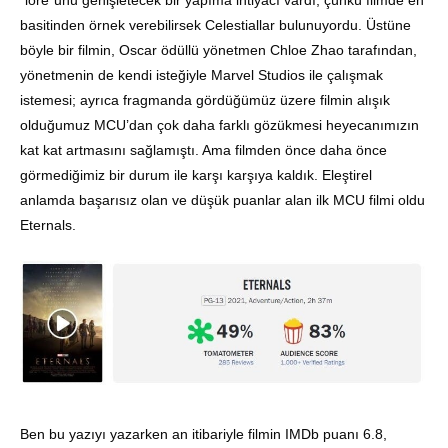
“lore”unu genişletecek bir yapıma ihtiyacı vardı; çünkü filmde en
basitinden örnek verebilirsek Celestiallar bulunuyordu. Üstüne
böyle bir filmin, Oscar ödüllü yönetmen Chloe Zhao tarafından,
yönetmenin de kendi isteğiyle Marvel Studios ile çalışmak
istemesi; ayrıca fragmanda gördüğümüz üzere filmin alışık
olduğumuz MCU’dan çok daha farklı gözükmesi heyecanımızın
kat kat artmasını sağlamıştı. Ama filmden önce daha önce
görmediğimiz bir durum ile karşı karşıya kaldık. Eleştirel
anlamda başarısız olan ve düşük puanlar alan ilk MCU filmi oldu
Eternals.
Ben bu yazıyı yazarken an itibariyle filmin IMDb puanı 6.8,