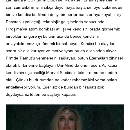
son zamanların ismi sıkça duyulmaya başlanan oyuncularından
biri ve kendisi bu filmde de iyi bir performans ortaya koyabilmiş.
Phastos’u yol açtığı teknolojik gelişmelerin sonucunda
Hiroşima’ya atom bombası atılışı ve kendisini orada görmemiz
birçoklarına göre iyi bulunmasa da bence kendisini
anlayabilmemiz için önemli bir sahneydi. Kendisi bu olaydan
sonra bir aile kuruyor ve motivasyonunu da ailesinden alıyor.
Filmde Tiamut’u yenmelerini sağlayan, bütün Eternalları zihinsel
olarak birbirlerine bağlayan Uni-Mind da onun eseri. Açıkçası
kendisinin eşcinselliği Marvel Studios’u takdir etmeme neden
oldu. Çünkü bu durumdan ne kadar rahatsız kişi varsa onları
engelleyebiliyorum. Eğer siz de bundan bir rahatsızlık
duyduysanız lütfen bu sayfayı kapatın.