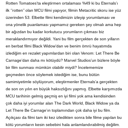
Rotten Tomatoes’ta eleştirmen ortalaması %49 ki bu Eternals’ı
ilk ‘’rotten’’ olan MCU filmi yapıyor, filmin Metacritic skoru ise yüz
üzerinden 53. Elbette filmi kendimizin izleyip yorumlaması ve
ona yönelik puanlaması yapmamız gereken şey olmalı ama hep
bir ağızdan bu kadar korkutucu yorumların çıkması biz
meraklandırmıyor değildi. Yani bu film gerçekten de son yılların
en berbat filmi Black Widow’dan ve benim ömrü hayatımda
izlediğim en rezalet yapımlardan biri olan Venom: Let There Be
Carnage’dan daha mı kötüydü? Marvel Studios’un bizlere böyle
bir film sunması mümkün olabilir miydi? İncelememize
geçmeden önce söylemek istediğim ise, bunu bütün
samimiyetimle söylüyorum, eleştirmenler Eternals’a gerçekten
de son on yılın en büyük haksızlığını yapmış. Elbette karşımızda
MCU tarihinin gelmiş geçmiş en iyi filmi yok ama kendisinden
çok daha iyi yorumlar alan The Dark World, Black Widow ya da
Let There Be Carnage’ın toplamından çok daha iyi bu film.
Açıkçası da filmi tam iki kez izledikten sonra bile filme yapılan bu
kötü yorumların kesin sebebini hala anlamlandırabilmiş değilim.