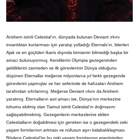
Arishem isimli Celestial’ın, dünyada bulunan Deviant ırkını
insanlıktan kurtarması için yaratıp yolladığı Eternals’ın, liderleri
Ajak ve en güçlüleri Ikaris dışında kimsenin bilmediği başka bir
amacı bulunuyormuş. Kendilerini Olympia gezegeninden
geldiklerini zanneden ve ilk görevlerinin Dünya olduğunu
düşünen Eternallar meğerse milyonlarca yıl farklı gezegende
görevlerini yapmışlar ve her seferinde de hafızaları Arishem
tarafından sıfırlanmış. Meğerse Deviant ırkını da Arishem
yaratmış. Eternalların asıl amacı ise, Dünya’nın merkezine
tohumu ekilmiş olan Tiamut isimli Celestial’ın doğmasını
sağlayabilmekmiş. Gezegenlerin merkezlerine ekilen
Celestialların doğabilmesi için gereken ise o gezegendeki zeki
yaşam formlarının artması ve nüfusun aşırı kalabalıklaşması.
Böylece Celestial’lar bu zeki yaşam formlarının enerjisinden