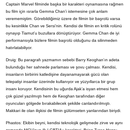
Captain Marvel filminde başka bir karakteri oynamasına rağmen
bu film için ısrarla Gemma Chan’i istemesine çok anlam
verememiştim. Görebildiğimiz üzere de filmin bir başrolü varsa
bu kesinlikle Chan ve Sersi’nin. Kendisi de filmin en kritik rolünü
oynayıp Tiamut’u buzullara dönüştürüyor. Gemma Chan de iyi
performansıyla bizlere filmin başrolü olduğunu da silinmeden
hatırlatabiliyor.
Druig: Bu paragrafı yazmamın sebebi Barry Keoghan’ın adeta
bulunduğu her sahnede parlaması ve şovu çalması. Kendisi,
insanların birbirini katledişine dayanamayarak gücü olan
telepatiyi insanlar üzerinde kullanıyor ve yüzyıllarca bir grup
insanı koruyor. Kendisinin bu uğurda Ajak’a isyan etmesi hem
çok güzel yazılmıştı hem de Keoghan tarafından diğer
oyuncuları gölgede bırakabilecek şekilde canlandırılmıştı.
Makkari ile olan ilişkisi de filmin gülümseten yanlarından biriydi.
Phastos: Ekibin beyni, kendisi teknolojik gelişmede zirve ve aynı
zamanda MCU’nun ilk LGBTIA+ karakteri. Brian Tyree Henry