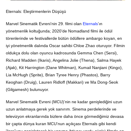
Eternals: Eleştirmenlerin Düşüşü
Marvel Sinematik Evreni’nin 29. filmi olan
Eternals
’ın
yönetmenlik koltuğunda; 2020’de Nomadland filmi ile ödül
törenlerinde ve festivallerde bütün ödüllere ambargo koyan, en
iyi yönetmenlik dalında Oscar sahibi Chloe Zhao oturuyor. Filmin
oldukça dolu olan oyuncu kadrosunda Gemma Chen (Sersi),
Richard Madden (Ikaris), Angelina Jolie (Thena), Salma Hayek
(Ajak), Kit Harrington (Dane Whitman), Kumail Nanjiani (Kingo),
Lia McHugh (Sprite), Brian Tyree Henry (Phastos), Barry
Keoghan (Druig), Lauren Ridloff (Makkari) ve Ma Dong-Seok
(Gilgamesh) bulunuyor.
Marvel Sinematik Evreni (MCU)’nin ne kadar genişlediğini uzun
uzun anlatmaya gerek yok sanırım. Sinema perdelerinde ve
televizyon ekranlarında bizlere daha önce görmediğimiz devasa
bir çapta dünya kuran MCU’nun açıkçası Eternals gibi kendi