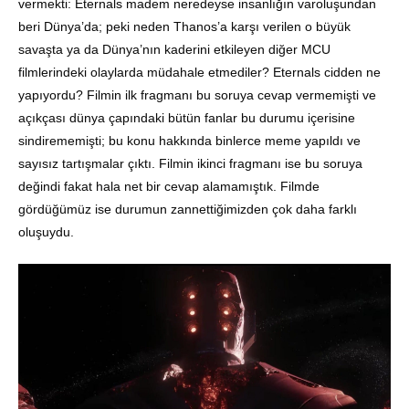
vermekti: Eternals madem neredeyse insanlığın varoluşundan
beri Dünya’da; peki neden Thanos’a karşı verilen o büyük
savaşta ya da Dünya’nın kaderini etkileyen diğer MCU
filmlerindeki olaylarda müdahale etmediler? Eternals cidden ne
yapıyordu? Filmin ilk fragmanı bu soruya cevap vermemişti ve
açıkçası dünya çapındaki bütün fanlar bu durumu içerisine
sindirememişti; bu konu hakkında binlerce meme yapıldı ve
sayısız tartışmalar çıktı. Filmin ikinci fragmanı ise bu soruya
değindi fakat hala net bir cevap alamamıştık. Filmde
gördüğümüz ise durumun zannettiğimizden çok daha farklı
oluşuydu.