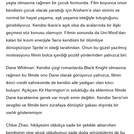
yaşta olmasına rağmen bir çocuk formunda. Film boyunca onun
kendisini çocuk olarak yarattığı için Arishem’e olan sinirini ve
normal bir hayat yaşama, aşk yaşama isteğiyle tutuştuğunu
görebiliyoruz. Kendisi Ikaris’e aşık olsa da aralarında bir ilişki
geçmesi söz konusu olamıyor. Filmin sonunda da Uni-Mind’dan
kalan bir kısım enerjiyle Sersi kendisini bir ölümlüye
dönüştürüyor Sprite’ın isteği tarafından. Onun bu güzel yazılmış
motivasyonu filmin bolca içerdiği pozitif yönlerinden yalnızca biri.
Dane Whitman: Kendisi çizgi romanlarda Black Knight olmasına
rağmen bu filmde onu Dane olarak görüyoruz yalnızca, filmin
ikinci credit sahnesinde de kendisi aile yadigarı olan kılıcı
buluyor. Açıkçası Kit Harrington’ın solukluğu da eklenince filmde
Dane karakterine gerek var mıydı emin değilim. Kendisi Sersi’nin
sevgilisi ve filmde beni zürafaya dönüştür şakası dışında bir
varlık gösteremiyor.
Chloe Zhao, hikâyesini oldukça sade bir şekilde aktarırken
kendisinin yine alışık olduğumuz sade doğa görüntülerini de bu