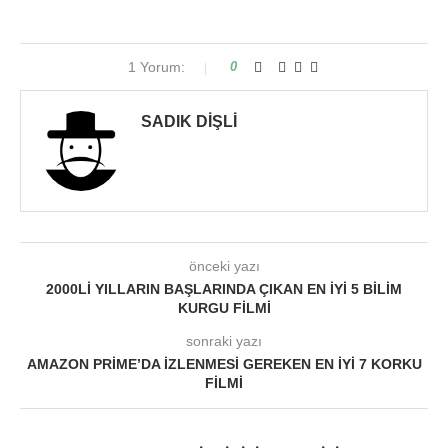
1 Yorum:
0
SADIK DIŞLI
önceki yazı
2000LI YILLARIN BAŞLARINDA ÇIKAN EN İYI 5 BILIM
KURGU FILMI
sonraki yazı
AMAZON PRIME’DA İZLENMESI GEREKEN EN İYI 7 KORKU
FILMI