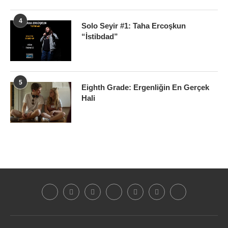
4
Solo Seyir #1: Taha Ercoşkun
“İstibdad”
5
Eighth Grade: Ergenliğin En Gerçek
Hali