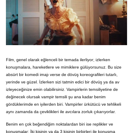
Film, genel olarak eğlenceli bir temada ilerliyor; izlerken
konuşmalara, hareketlere ve mimiklere gülüyorsunuz. Bu size
absürt bir komedi imajı verse de dövüş koreografileri tutarlı,
yerinde ve güzel. İzlerken sizi tatmin edici bir dövüş ya da av
izleyeceğinize emin olabilirsiniz. Vampirlerin temsiliyetine de
değinecek olursak vampir temsili şu ana kadar benim
gördüklerimde en iyilerden biri. Vampirler ürkütücü ve tehlikeli
aynı zamanda da çeviklikleri ile avcılara zorluk çıkarıyorlar.
Benim en çok beğendiğim noktalardan biri ise replikler ve
konuşmalar: İki kişinin ya da 3 kişinin birbirleri ile konuşma