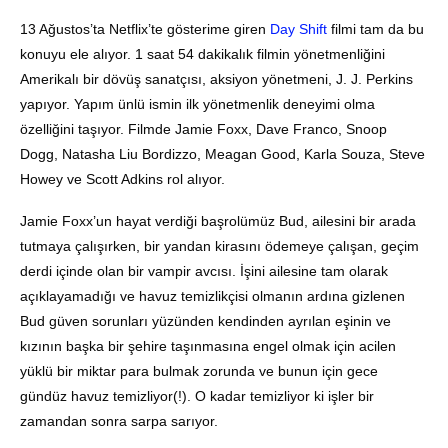
13 Ağustos’ta Netflix’te gösterime giren
Day Shift
filmi tam da bu
konuyu ele alıyor. 1 saat 54 dakikalık filmin yönetmenliğini
Amerikalı bir dövüş sanatçısı, aksiyon yönetmeni, J. J. Perkins
yapıyor. Yapım ünlü ismin ilk yönetmenlik deneyimi olma
özelliğini taşıyor. Filmde Jamie Foxx, Dave Franco, Snoop
Dogg, Natasha Liu Bordizzo, Meagan Good, Karla Souza, Steve
Howey ve Scott Adkins rol alıyor.
Jamie Foxx’un hayat verdiği başrolümüz Bud, ailesini bir arada
tutmaya çalışırken, bir yandan kirasını ödemeye çalışan, geçim
derdi içinde olan bir vampir avcısı. İşini ailesine tam olarak
açıklayamadığı ve havuz temizlikçisi olmanın ardına gizlenen
Bud güven sorunları yüzünden kendinden ayrılan eşinin ve
kızının başka bir şehire taşınmasına engel olmak için acilen
yüklü bir miktar para bulmak zorunda ve bunun için gece
gündüz havuz temizliyor(!). O kadar temizliyor ki işler bir
zamandan sonra sarpa sarıyor.