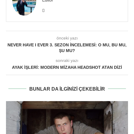
önceki yazı
NEVER HAVE I EVER 3. SEZON İNCELEMESI: O MU, BU MU,
ŞU MU?
sonraki yazı
AYAK İŞLERI: MODERN MIZAHA HEADSHOT ATAN DIZI
BUNLAR DA ILGINIZI ÇEKEBILIR