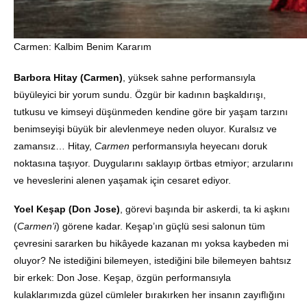
Carmen: Kalbim Benim Kararım
Barbora Hitay (Carmen)
, yüksek sahne performansıyla
büyüleyici bir yorum sundu. Özgür bir kadının başkaldırışı,
tutkusu ve kimseyi düşünmeden kendine göre bir yaşam tarzını
benimseyişi büyük bir alevlenmeye neden oluyor. Kuralsız ve
zamansız… Hitay,
Carmen
performansıyla heyecanı doruk
noktasına taşıyor. Duygularını saklayıp örtbas etmiyor; arzularını
ve heveslerini alenen yaşamak için cesaret ediyor.
Yoel Keşap (Don Jose)
, görevi başında bir askerdi, ta ki aşkını
(
Carmen’i
) görene kadar. Keşap’ın güçlü sesi salonun tüm
çevresini sararken bu hikâyede kazanan mı yoksa kaybeden mi
oluyor? Ne istediğini bilemeyen, istediğini bile bilemeyen bahtsız
bir erkek: Don Jose. Keşap, özgün performansıyla
kulaklarımızda güzel cümleler bırakırken her insanın zayıflığını