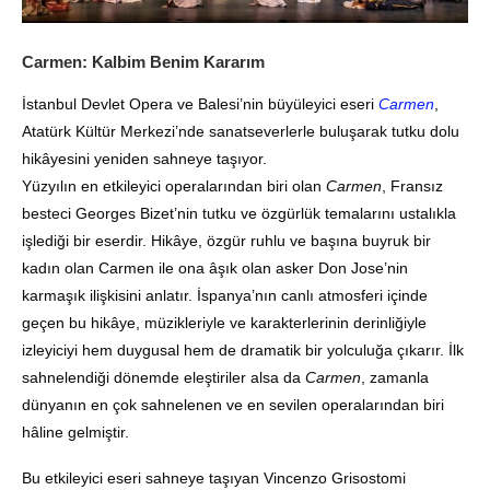
Carmen: Kalbim Benim Kararım
İstanbul Devlet Opera ve Balesi’nin büyüleyici eseri
Carmen
,
Atatürk Kültür Merkezi’nde sanatseverlerle buluşarak tutku dolu
hikâyesini yeniden sahneye taşıyor.
Yüzyılın en etkileyici operalarından biri olan
Carmen
, Fransız
besteci Georges Bizet’nin tutku ve özgürlük temalarını ustalıkla
işlediği bir eserdir. Hikâye, özgür ruhlu ve başına buyruk bir
kadın olan Carmen ile ona âşık olan asker Don Jose’nin
karmaşık ilişkisini anlatır. İspanya’nın canlı atmosferi içinde
geçen bu hikâye, müzikleriyle ve karakterlerinin derinliğiyle
izleyiciyi hem duygusal hem de dramatik bir yolculuğa çıkarır. İlk
sahnelendiği dönemde eleştiriler alsa da
Carmen
, zamanla
dünyanın en çok sahnelenen ve en sevilen operalarından biri
hâline gelmiştir.
Bu etkileyici eseri sahneye taşıyan Vincenzo Grisostomi