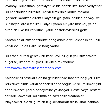
Goreville’e yolculukları sırasında, tabii ki önce birilerinin
lavaboyu kullanması gerekiyor ve bir ‘benzinlikte’ mola veriyorlar.
Bu benzinlikleri bilirsiniz. Korku filmlerinin kırılım mekanı.
İçerideki karakter, direkt hikayenin gidişatını belirler. Ya yaşlı ve
“Gitmeyin, orası tehlikeli.” diye uyaran bir yardımsever, ya da
biraz ‘deli’ ve bu korkutucu yolun destekleyicisi bir genç.
Kahramanlarımız benzinlikte genç adamla ve Teksas’ın en ünlü
korku evi ‘Talon Falls’ ile tanışıyorlar.
Bu arada burası gerçek bir korku evi, bir gün yolunuz oralara
düşerse, umarım düşmez, linkini bırakıyorum:
https://www.talonfallsscreampark.com/
Kalabalık bir festival alanına geldiklerinde macera başlıyor. Film
ilerledikçe filmin korku sahneleri daha yoğun ve snuff filmler gibi
daha işkence porno deneyimine yaklaşıyor. Hostel veya Testere
serilerini sevenler, bu filmde de sevecekleri sahneler
izleyecekler. Gördüğüm en iç gıcıklandıran diz işkence sahnesi