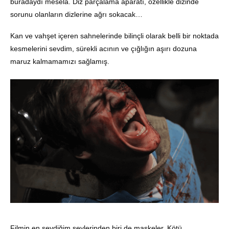
buradaydı mesela. Diz parçalama aparatı, özellikle dizinde
sorunu olanların dizlerine ağrı sokacak…
Kan ve vahşet içeren sahnelerinde bilinçli olarak belli bir noktada
kesmelerini sevdim, sürekli acının ve çığlığın aşırı dozuna
maruz kalmamamızı sağlamış.
Filmin en sevdiğim şeylerinden biri de maskeler. Kötü