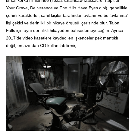
kırsal korku filmlerinde (Texas Chainsaw Massacre, I Spit on
Your Grave, Deliverance ve The Hills Have Eyes gibi), genellikle
şehirli karakterler, cahil kişiler tarafından avlanır ve bu ‘avlanma’
ilgi çekici ve derinlikli bir hikaye örgüsü içerisinde olur. Talon
Falls için aynı derinlikli hikayeden bahsedemeyeceğim. Ayrıca
2017’de video kasetlere kaydedilen işkenceler pek mantıklı
değil, en azından CD kullanılabilirmiş…