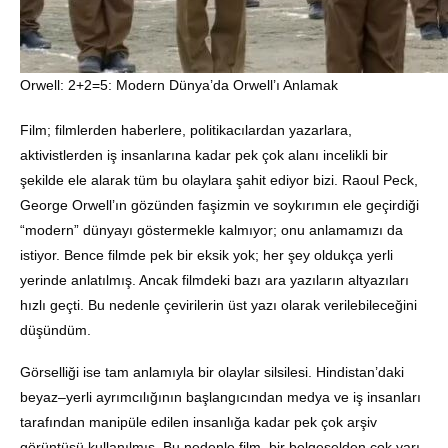
Orwell: 2+2=5: Modern Dünya’da Orwell’ı Anlamak
Film; filmlerden haberlere, politikacılardan yazarlara,
aktivistlerden iş insanlarına kadar pek çok alanı incelikli bir
şekilde ele alarak tüm bu olaylara şahit ediyor bizi. Raoul Peck,
George Orwell’ın gözünden faşizmin ve soykırımın ele geçirdiği
“modern” dünyayı göstermekle kalmıyor; onu anlamamızı da
istiyor. Bence filmde pek bir eksik yok; her şey oldukça yerli
yerinde anlatılmış. Ancak filmdeki bazı ara yazıların altyazıları
hızlı geçti. Bu nedenle çevirilerin üst yazı olarak verilebileceğini
düşündüm.
Görselliği ise tam anlamıyla bir olaylar silsilesi. Hindistan’daki
beyaz–yerli ayrımcılığının başlangıcından medya ve iş insanları
tarafından manipüle edilen insanlığa kadar pek çok arşiv
görüntüsü kullanılmış. Bu nedenle film, bir belgeselden çok yarı–