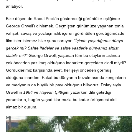
anlatıyor.
Bize düşen de Raoul Peck’in göstereceği görüntüler eşliğinde
George Orwell’ı dinlemek. Geçmişten günümüze yaşanan tonla
vahşet, savaş ve yozlaşmışlık içeren görüntüleri gördüğümüzde
film ister istemez bize şunu soruyor:
“İçinde yaşadığımız dünya
gerçek mi? Sahte ifadeler ve sahte vaatlerle dünyamız altüst
olabilir mi?”
George Orwell, yaşanan tüm bu olayların aslında
çok önceden yazılmış olduğuna inanırken gerçekten ciddi miydi?
Gördüklerimiz karşısında evet, her şeyi önceden görmüş
olduğuna inandım. Fakat bu dünyanın bozulmasında zenginlerin
ve medyanın da büyük bir payı olduğunu biliyoruz. Dolayısıyla
Orwell’ın
1984
ve
Hayvan Çiftliği
ni yazarken dile getirdiği
yorumların, bugün yaşadıklarımızla bu kadar örtüşmesi akıl
almaz bir durum.