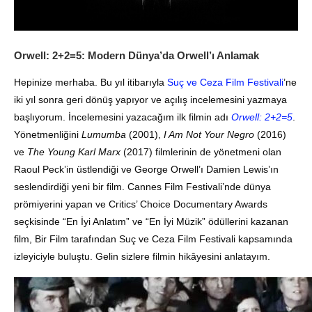
Orwell: 2+2=5: Modern Dünya’da Orwell’ı Anlamak
Hepinize merhaba. Bu yıl itibarıyla
Suç ve Ceza Film Festivali
’ne
iki yıl sonra geri dönüş yapıyor ve açılış incelemesini yazmaya
başlıyorum. İncelemesini yazacağım ilk filmin adı
Orwell: 2+2=5
.
Yönetmenliğini
Lumumba
(2001),
I Am Not Your Negro
(2016)
ve
The Young Karl Marx
(2017) filmlerinin de yönetmeni olan
Raoul Peck’in üstlendiği ve George Orwell’ı Damien Lewis’ın
seslendirdiği yeni bir film. Cannes Film Festivali’nde dünya
prömiyerini yapan ve Critics’ Choice Documentary Awards
seçkisinde “En İyi Anlatım” ve “En İyi Müzik” ödüllerini kazanan
film, Bir Film tarafından Suç ve Ceza Film Festivali kapsamında
izleyiciyle buluştu. Gelin sizlere filmin hikâyesini anlatayım.