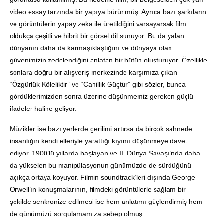
video essay tarzında bir yapıya bürünmüş. Ayrıca bazı şarkıların
ve görüntülerin yapay zeka ile üretildiğini varsayarsak film
oldukça çeşitli ve hibrit bir görsel dil sunuyor. Bu da yalan
dünyanın daha da karmaşıklaştığını ve dünyaya olan
güvenimizin zedelendiğini anlatan bir bütün oluşturuyor. Özellikle
sonlara doğru bir alışveriş merkezinde karşımıza çıkan
“Özgürlük Köleliktir” ve “Cahillik Güçtür” gibi sözler, bunca
gördüklerimizden sonra üzerine düşünmemiz gereken güçlü
ifadeler haline geliyor.
Müzikler ise bazı yerlerde gerilimi artırsa da birçok sahnede
insanlığın kendi elleriyle yarattığı kıyımı düşünmeye davet
ediyor. 1900’lü yıllarda başlayan ve II. Dünya Savaşı’nda daha
da yükselen bu manipülasyonun günümüzde de sürdüğünü
açıkça ortaya koyuyor. Filmin soundtrack’leri dışında George
Orwell’ın konuşmalarının, filmdeki görüntülerle sağlam bir
şekilde senkronize edilmesi ise hem anlatımı güçlendirmiş hem
de günümüzü sorgulamamıza sebep olmuş.