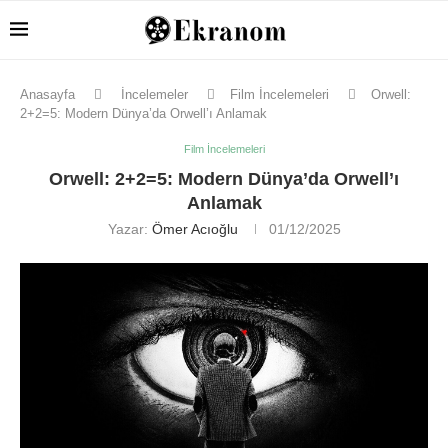
Anasayfa
İncelemeler
Film İncelemeleri
Orwell:
2+2=5: Modern Dünya’da Orwell’ı Anlamak
Film İncelemeleri
Orwell: 2+2=5: Modern Dünya’da Orwell’ı
Anlamak
Yazar:
Ömer Acıoğlu
01/12/2025