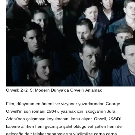
Orwell: 2+2=5: Modern Dünya’da Orwell’ı Anlamak
Film, dünyanın en önemli ve vizyoner yazarlarından George
Orwell’ın son romanı
1984
’ü yazmak için İskoçya’nın Jura
Adası’nda çalışmaya koyulmasını konu alıyor. Orwell,
1984
’ü
kaleme alırken hem geçmişte şahit olduğu vahşetleri hem de
geleceğe dair felaket senaryolarını yüzümüze çarpa çarpa