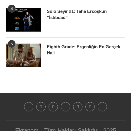
4
Solo Seyir #1: Taha Ercoşkun
“İstibdad”
5
Eighth Grade: Ergenliğin En Gerçek
Hali
Ekranom - Tüm Hakları Saklıdır - 2025