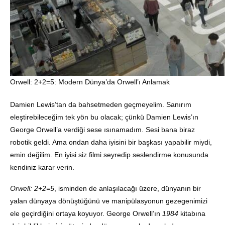
Orwell: 2+2=5: Modern Dünya’da Orwell’ı Anlamak
Damien Lewis’tan da bahsetmeden geçmeyelim. Sanırım
eleştirebileceğim tek yön bu olacak; çünkü Damien Lewis’ın
George Orwell’a verdiği sese ısınamadım. Sesi bana biraz
robotik geldi. Ama ondan daha iyisini bir başkası yapabilir miydi,
emin değilim. En iyisi siz filmi seyredip seslendirme konusunda
kendiniz karar verin.
Orwell: 2+2=5
, isminden de anlaşılacağı üzere, dünyanın bir
yalan dünyaya dönüştüğünü ve manipülasyonun gezegenimizi
ele geçirdiğini ortaya koyuyor. George Orwell’ın
1984
kitabına