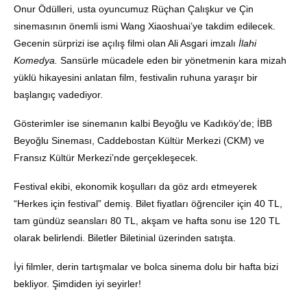
Onur Ödülleri, usta oyuncumuz Rüçhan Çalışkur ve Çin
sinemasının önemli ismi Wang Xiaoshuai’ye takdim edilecek.
Gecenin sürprizi ise açılış filmi olan Ali Asgari imzalı
İlahi
Komedya.
Sansürle mücadele eden bir yönetmenin kara mizah
yüklü hikayesini anlatan film, festivalin ruhuna yaraşır bir
başlangıç vadediyor.
Gösterimler ise sinemanın kalbi Beyoğlu ve Kadıköy’de; İBB
Beyoğlu Sineması, Caddebostan Kültür Merkezi (CKM) ve
Fransız Kültür Merkezi’nde gerçekleşecek.
Festival ekibi, ekonomik koşulları da göz ardı etmeyerek
“Herkes için festival” demiş. Bilet fiyatları öğrenciler için 40 TL,
tam gündüz seansları 80 TL, akşam ve hafta sonu ise 120 TL
olarak belirlendi. Biletler Biletinial üzerinden satışta.
İyi filmler, derin tartışmalar ve bolca sinema dolu bir hafta bizi
bekliyor. Şimdiden iyi seyirler!