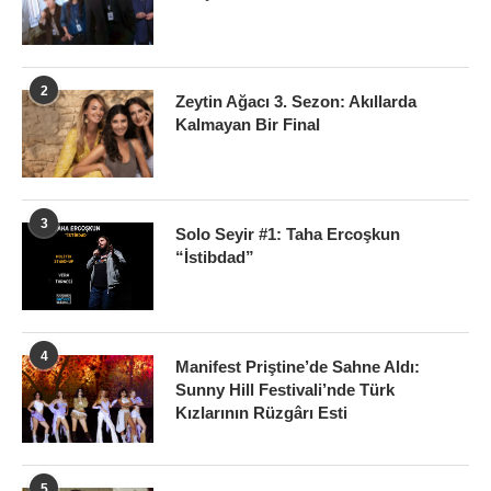
2
Zeytin Ağacı 3. Sezon: Akıllarda
Kalmayan Bir Final
3
Solo Seyir #1: Taha Ercoşkun
“İstibdad”
4
Manifest Priştine’de Sahne Aldı:
Sunny Hill Festivali’nde Türk
Kızlarının Rüzgârı Esti
5