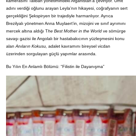
kamerasını Taliban yönetimindeki Afganistan’a çeviriyor. Ümit
adını verdiği oğlunu arayan Leyla’nın hikayesi, coğrafyanın sert
gerçekliğini Şekspiryen bir trajediyle harmanlıyor. Ayrıca
Brezilyalı yönetmen Anna Muylaert’in, mizojini ve sınıf ayrımını
mercek altına aldığı T
he Best Mother in the World
ve sömürge
savaşı gazisi ile Angolalı bir hastabakıcının yüzleşmesini konu
alan
Anıların Kokusu,
adalet kavramını bireysel vicdan
üzerinden sorgulayan güçlü yapımlar arasında.
Bu Yılın En Anlamlı Bölümü: “Filistin ile Dayanışma”