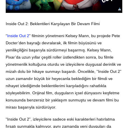
Inside Out 2: Beklentileri Karşılayan Bir Devam Filmi
“
Inside Out 2
” filminin yönetmeni Kelsey Mann, bu projede Pete
Docter’den bayrağı devralarak, ilk filmin büyüsünü ve
yenilikçiliğini başarıyla sürdürmeyi başarmış. Kelsey Mann,
Pixar’da uzun yıllar çeşitli roller üstlendikten sonra, bu filmle
yönetmenlik koltuğuna oturdu ve izleyicilere duygusal derinlik ve
mizah dolu bir hikaye sunmayı başardı. Öncelikle, “Inside Out 2”
uzun zamandır büyük bir heyecanla beklediğim bir filmdi ve
nihayet izlediğimde beklentilerimi karşıladığını rahatlıkla
söyleyebilirim. Orijinal film, duyguların içsel dünyasını keşfetme
konusunda benzersiz bir yaklaşım sunmuştu ve devam filmi bu
mirası başarıyla sürdürüyor.
“Inside Out 2”, izleyicilere sadece eski karakterleri hatırlatma
fırsatı sunmakla kalmıyor, aynı zamanda yeni duyguları da