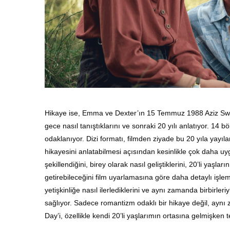
Hikaye ise, Emma ve Dexter’ın 15 Temmuz 1988 Aziz Swit
gece nasıl tanıştıklarını ve sonraki 20 yılı anlatıyor. 14 
odaklanıyor. Dizi formatı, filmden ziyade bu 20 yıla yayı
hikayesini anlatabilmesi açısından kesinlikle çok daha uygu
şekillendiğini, birey olarak nasıl geliştiklerini, 20’li yaşları
getirebileceğini film uyarlamasına göre daha detaylı işleme
yetişkinliğe nasıl ilerlediklerini ve aynı zamanda birbirleriy
sağlıyor. Sadece romantizm odaklı bir hikaye değil, ayn
Day’i, özellikle kendi 20’li yaşlarımın ortasına gelmişke