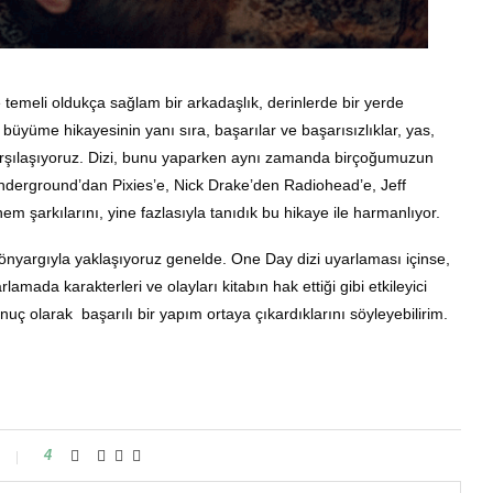
emeli oldukça sağlam bir arkadaşlık, derinlerde bir yerde
ir büyüme hikayesinin yanı sıra, başarılar ve başarısızlıklar, yas,
karşılaşıyoruz. Dizi, bunu yaparken aynı zamanda birçoğumuzun
t Underground’dan Pixies’e, Nick Drake’den Radiohead’e, Jeff
em şarkılarını, yine fazlasıyla tanıdık bu hikaye ile harmanlıyor.
önyargıyla yaklaşıyoruz genelde. One Day dizi uyarlaması içinse,
lamada karakterleri ve olayları kitabın hak ettiği gibi etkileyici
uç olarak başarılı bir yapım ortaya çıkardıklarını söyleyebilirim.
4