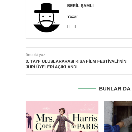
BERIL ŞAMLI
Yazar
önceki yazı
3. TAYF ULUSLARARASI KISA FILM FESTIVALI’NIN
JÜRI ÜYELERI AÇIKLANDI
BUNLAR DA I