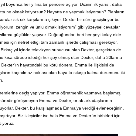
ıl boyunca her yılına bir pencere açıyor. Dizinin ilk yarısı, daha
tta ne olmak istiyorsun? Hayatta ne yapmak istiyorsun? Planların
ular sık sık karşılarına çıkıyor. Dexter bir süre geçiştiriyor bu
stiyorum, zengin ve ünlü olmak istiyorum” gibi yüzeysel cevaplar
llarca güçlükler yaşıyor. Doğduğundan beri her şeyi kolay elde
lmesi için nefret ettiği tam zamanlı işlerde çalışması gerekiyor.
 Birkaç yıl içinde televizyon sunucusu olan Dexter, gerçekten de
e kısa sürede istediği her şey olmuş olan Dexter, daha 30larına
 Dexter’ın hayatındaki bu kötü dönem, Emma ile ilişkisini de
şların kaçınılmaz noktası olan hayatta sıkışıp kalma durumunu iki
ı.
 dönemlerine geçiş yapıyor. Emma öğretmenlik yapmaya başlamış,
Bir süredir görüşmeyen Emma ve Dexter, ortak arkadaşlarının
oluyorlar. Dexter, bu karşılaşmada Emma’ya verdiği evleneceğinin,
rtıyor. Biz izleyiciler ise hala Emma ve Dexter’ın birbirleri için
diyoruz.