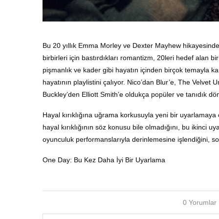
Bu 20 yıllık Emma Morley ve Dexter Mayhew hikayesinde t
birbirleri için bastırdıkları romantizm, 20leri hedef alan b
pişmanlık ve kader gibi hayatın içinden birçok temayla 
hayatının playlistini çalıyor. Nico’dan Blur’e, The Velve
Buckley’den Elliott Smith’e oldukça popüler ve tanıdık dön
Hayal kırıklığına uğrama korkusuyla yeni bir uyarlamaya 
hayal kırıklığının söz konusu bile olmadığını, bu ikinci uyar
oyunculuk performanslarıyla derinlemesine işlendiğini, son
One Day: Bu Kez Daha İyi Bir Uyarlama
0 Yorumlar