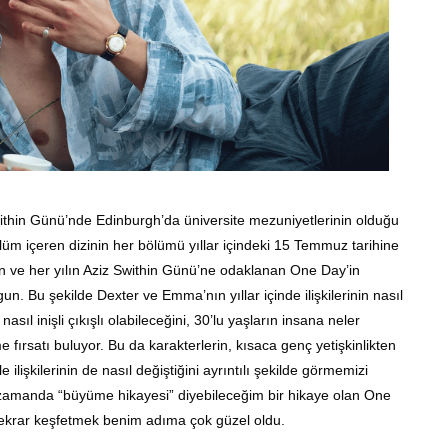
hin Günü’nde Edinburgh’da üniversite mezuniyetlerinin olduğu
bölüm içeren dizinin her bölümü yıllar içindeki 15 Temmuz tarihine
lan ve her yılın Aziz Swithin Günü’ne odaklanan One Day’in
n. Bu şekilde Dexter ve Emma’nın yıllar içinde ilişkilerinin nasıl
n nasıl inişli çıkışlı olabileceğini, 30’lu yaşların insana neler
 fırsatı buluyor. Bu da karakterlerin, kısaca genç yetişkinlikten
le ilişkilerinin de nasıl değiştiğini ayrıntılı şekilde görmemizi
ı zamanda “büyüme hikayesi” diyebileceğim bir hikaye olan One
n tekrar keşfetmek benim adıma çok güzel oldu.