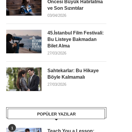
Öncesi Büyük Hatırlatma
ve Son Sızıntılar
03/04/2026
45.İstanbul Film Festivali:
Bu Listeye Bakmadan
Bilet Alma
27/03/2026
Sahtekarlar: Bu Hikaye
Böyle Kalmamalı
27/03/2026
POPÜLER YAZILAR
1
Teach You a Lesson: