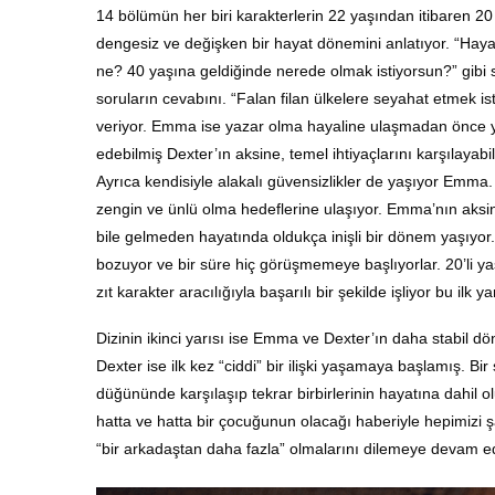
14 bölümün her biri karakterlerin 22 yaşından itibaren 20 y
dengesiz ve değişken bir hayat dönemini anlatıyor. “Haya
ne? 40 yaşına geldiğinde nerede olmak istiyorsun?” gibi sor
soruların cevabını. “Falan filan ülkelere seyahat etmek i
veriyor. Emma ise yazar olma hayaline ulaşmadan önce yı
edebilmiş Dexter’ın aksine, temel ihtiyaçlarını karşılayabi
Ayrıca kendisiyle alakalı güvensizlikler de yaşıyor Emma.
zengin ve ünlü olma hedeflerine ulaşıyor. Emma’nın aksin
bile gelmeden hayatında oldukça inişli bir dönem yaşıyor.
bozuyor ve bir süre hiç görüşmemeye başlıyorlar. 20’li ya
zıt karakter aracılığıyla başarılı bir şekilde işliyor bu ilk yar
Dizinin ikinci yarısı ise Emma ve Dexter’ın daha stabil
Dexter ise ilk kez “ciddi” bir ilişki yaşamaya başlamış. 
düğününde karşılaşıp tekrar birbirlerinin hayatına dahil 
hatta ve hatta bir çocuğunun olacağı haberiyle hepimizi şaşı
“bir arkadaştan daha fazla” olmalarını dilemeye devam e