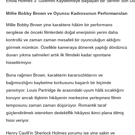
Enola Holmes 3: Gizemini Kaybetmeye Başlayan Bir Serinin Son Du
Millie Bobby Brown ve Oyuncu Kadrosunun Performansları
Millie Bobby Brown yine karaktere hâkim bir performans
sergilese de önceki filmlerdeki doğal enerjisinin yerini daha
kontrollü ve zaman zaman mesafeli bir oyunculuğun aldığını
görmek mümkün. Özellikle kameraya dönerek yaptığı dördüncü
duvarı yıkma sahneleri artık ilk filmdeki kadar spontane
hissettirmiyor.
Buna rağmen Brown, karakterin kararsızlıklarını ve
bağımsızlığını kaybetme korkusunu başarılı bir biçimde
yansıtıyor. Louis Partridge ile arasındaki uyum hâlâ sıcaklığını
koruyor ancak ilişkinin hikâyenin merkezine yerleşmesi filmin
temposunu zaman zaman düşürüyor. Romantik taraf
güçlendirilmek istenirken dedektiflik hikâyesi ikinci plana itilmiş
hissi veriyor.
Henry Cavill’in Sherlock Holmes yorumu ise yine sakin ve