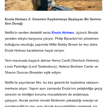
Enola Holmes 3: Gizemini Kaybetmeye Başlayan Bir Serinin
Son Durağı
Netflix’in sevilen dedektif serisi
Enola Holmes
,
üçüncü filmiyle
yeniden izleyici karşısına çıkıyor. Philip Barantini’nin yönetmen
koltuğuna oturduğu yapımda Millie Bobby Brown bir kez daha
Enola Holmes karakterine hayat veriyor.
Yeni macerada başarılı aktrise Henry Cavill (Sherlock Holmes),
Louis Partridge (Lord Tewkesbury), Helena Bonham Carter ve
Sharon Duncan-Brewster eşlik ediyor.
Netflix’te yayınlanan film, bu kez gizemli bir kaybolma vakasını
merkeze alıyor. Yapım aynı zamanda Enola’nın yetişkinliğe geçiş
sürecini ve kimliğini koruma mücadelesini de anlatmaya
çalışıyor. Ancak serinin önceki filmlerinin yakaladığı enerjiyi ve
sürükleyiciliği bu kez aynı ölçüde koruyabildiğini söylemek zor.