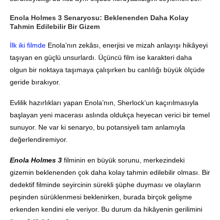
Enola Holmes 3 Senaryosu: Beklenenden Daha Kolay
Tahmin Edilebilir Bir Gizem
İlk iki filmde
Enola’nın zekâsı, enerjisi ve mizah anlayışı hikâyeyi
taşıyan en güçlü unsurlardı. Üçüncü film ise karakteri daha
olgun bir noktaya taşımaya çalışırken bu canlılığı büyük ölçüde
geride bırakıyor.
Evlilik hazırlıkları yapan Enola’nın, Sherlock’un kaçırılmasıyla
başlayan yeni macerası aslında oldukça heyecan verici bir temel
sunuyor. Ne var ki senaryo, bu potansiyeli tam anlamıyla
değerlendiremiyor.
Enola Holmes 3
filminin en büyük sorunu, merkezindeki
gizemin beklenenden çok daha kolay tahmin edilebilir olması. Bir
dedektif filminde seyircinin sürekli şüphe duyması ve olayların
peşinden sürüklenmesi beklenirken, burada birçok gelişme
erkenden kendini ele veriyor. Bu durum da hikâyenin gerilimini