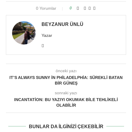
0 Yorumlar
0
BEYZANUR ÜNLÜ
Yazar
önceki yazı
IT’S ALWAYS SUNNY IN PHILADELPHIA: SÜREKLI BATAN
BIR GÜNEŞ
sonraki yazı
INCANTATION: BU YAZIYI OKUMAK BILE TEHLIKELI
OLABILIR
BUNLAR DA ILGINIZI ÇEKEBILIR