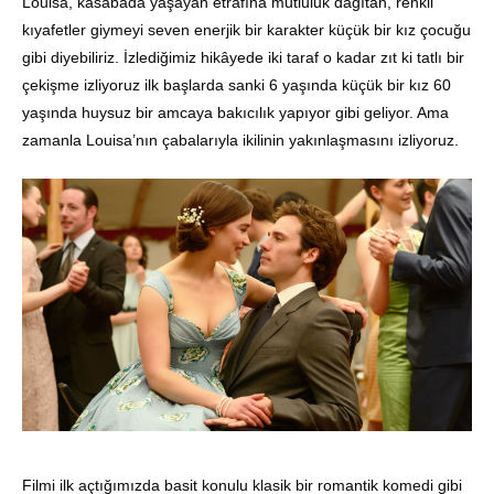
Louisa, kasabada yaşayan etrafına mutluluk dağıtan, renkli
kıyafetler giymeyi seven enerjik bir karakter küçük bir kız çocuğu
gibi diyebiliriz. İzlediğimiz hikâyede iki taraf o kadar zıt ki tatlı bir
çekişme izliyoruz ilk başlarda sanki 6 yaşında küçük bir kız 60
yaşında huysuz bir amcaya bakıcılık yapıyor gibi geliyor. Ama
zamanla Louisa’nın çabalarıyla ikilinin yakınlaşmasını izliyoruz.
Filmi ilk açtığımızda basit konulu klasik bir romantik komedi gibi