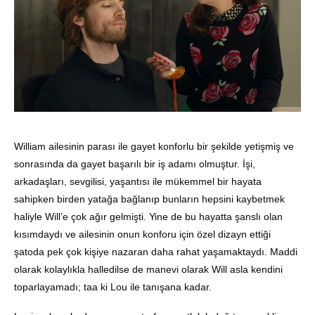
William ailesinin parası ile gayet konforlu bir şekilde yetişmiş ve
sonrasında da gayet başarılı bir iş adamı olmuştur. İşi,
arkadaşları, sevgilisi, yaşantısı ile mükemmel bir hayata
sahipken birden yatağa bağlanıp bunların hepsini kaybetmek
haliyle Will’e çok ağır gelmişti. Yine de bu hayatta şanslı olan
kısımdaydı ve ailesinin onun konforu için özel dizayn ettiği
şatoda pek çok kişiye nazaran daha rahat yaşamaktaydı. Maddi
olarak kolaylıkla halledilse de manevi olarak Will asla kendini
toparlayamadı; taa ki Lou ile tanışana kadar.