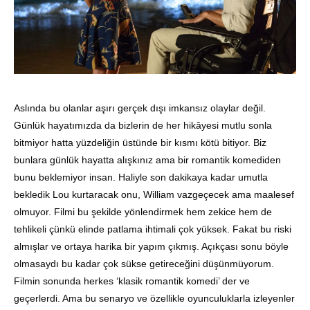
Aslında bu olanlar aşırı gerçek dışı imkansız olaylar değil.
Günlük hayatımızda da bizlerin de her hikâyesi mutlu sonla
bitmiyor hatta yüzdeliğin üstünde bir kısmı kötü bitiyor. Biz
bunlara günlük hayatta alışkınız ama bir romantik komediden
bunu beklemiyor insan. Haliyle son dakikaya kadar umutla
bekledik Lou kurtaracak onu, William vazgeçecek ama maalesef
olmuyor. Filmi bu şekilde yönlendirmek hem zekice hem de
tehlikeli çünkü elinde patlama ihtimali çok yüksek. Fakat bu riski
almışlar ve ortaya harika bir yapım çıkmış. Açıkçası sonu böyle
olmasaydı bu kadar çok sükse getireceğini düşünmüyorum.
Filmin sonunda herkes ‘klasik romantik komedi’ der ve
geçerlerdi. Ama bu senaryo ve özellikle oyunculuklarla izleyenler