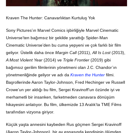
Kraven The Hunter: Canavarlıktan Kurtuluş Yok
Sony Pictures’ın Marvel Comics işbirliğiyle Marvel Cinematic
Universe’ten bağımsız bir şekilde yarattığı Spider-Man
Cinematic Universe’den bu cuma yepyeni ve çok farklı bir film
geliyor. Üstelik daha önce
Margin Call
(2011),
All Is Lost
(2013),
A Most Violent Year
(2014) ve
Triple Frontier
(2019) gibi
bağımsız gerilim filmlerinin yönetmeni olan J.C. Chandor’ın
yönetmenliğinde geliyor ve adı da
Kraven the Hunter
filmi.
Başrollerinde Aaron Taylor-Johnson, Fred Hechinger ve Russell
Crowe’un yer aldığı bu film, Sergei Kravinoff’un özünde iyi ve
merhametli bir insanken, farketmeden canavara dönüşüm
hikayesini anlatıyor. Bu film, ülkemizde 13 Aralık’ta TME Films
tarafından vizyona giriyor.
Küçük yaşta annesini kaybeden Rus göçmen Sergei Kravinoff
(Aaron Taylor-Johnson), bir av esnasında kendisinin ölümden