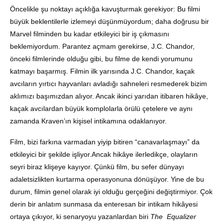
Öncelikle şu noktayı açıklığa kavuşturmak gerekiyor: Bu filmi
büyük beklentilerle izlemeyi düşünmüyordum; daha doğrusu bir
Marvel filminden bu kadar etkileyici bir iş çıkmasını
beklemiyordum. Parantez açmam gerekirse, J.C. Chandor,
önceki filmlerinde olduğu gibi, bu filme de kendi yorumunu
katmayı başarmış. Filmin ilk yarısında J.C. Chandor, kaçak
avcıların yırtıcı hayvanları avladığı sahneleri resmederek bizim
aklımızı başımızdan alıyor. Ancak ikinci yarıdan itibaren hikâye,
kaçak avcılardan büyük komplolarla örülü çetelere ve aynı
zamanda Kraven’ın kişisel intikamına odaklanıyor.
Film, bizi farkına varmadan yiyip bitiren “canavarlaşmayı” da
etkileyici bir şekilde işliyor.Ancak hikâye ilerledikçe, olayların
seyri biraz klişeye kayıyor. Çünkü film, bu sefer dünyayı
adaletsizlikten kurtarma operasyonuna dönüşüyor. Yine de bu
durum, filmin genel olarak iyi olduğu gerçeğini değiştirmiyor. Çok
derin bir anlatım sunmasa da enteresan bir intikam hikâyesi
ortaya çıkıyor, ki senaryoyu yazanlardan biri
The
Equalizer