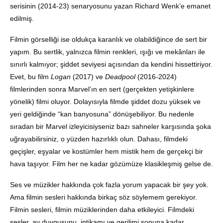
serisinin (2014-23) senaryosunu yazan Richard Wenk’e emanet
edilmiş.
Filmin görselliği ise oldukça karanlık ve olabildiğince de sert bir
yapım. Bu sertlik, yalnızca filmin renkleri, ışığı ve mekânları ile
sınırlı kalmıyor; şiddet seviyesi açısından da kendini hissettiriyor.
Evet, bu film
Logan
(2017) ve
Deadpool
(2016-2024)
filmlerinden sonra Marvel’ın en sert (gerçekten yetişkinlere
yönelik) filmi oluyor. Dolayısıyla filmde şiddet dozu yüksek ve
yeri geldiğinde “kan banyosuna” dönüşebiliyor. Bu nedenle
sıradan bir Marvel izleyicisiyseniz bazı sahneler karşısında şoka
uğrayabilirsiniz, o yüzden hazırlıklı olun. Dahası, filmdeki
geçişler, eşyalar ve kostümler hem mistik hem de gerçekçi bir
hava taşıyor. Film her ne kadar gözümüze klasikleşmiş gelse de.
Ses ve müzikler hakkında çok fazla yorum yapacak bir şey yok.
Ama filmin sesleri hakkında birkaç söz söylemem gerekiyor.
Filmin sesleri, filmin müziklerinden daha etkileyici. Filmdeki
sesler, av duygusunu, intikamı ve gerilimi sonuna kadar