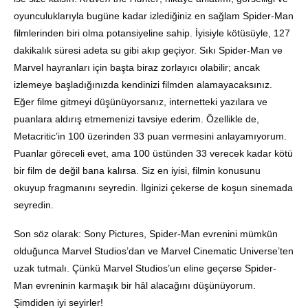
oyunculuklarıyla bugüne kadar izlediğiniz en sağlam Spider-Man
filmlerinden biri olma potansiyeline sahip. İyisiyle kötüsüyle, 127
dakikalık süresi adeta su gibi akıp geçiyor. Sıkı Spider-Man ve
Marvel hayranları için başta biraz zorlayıcı olabilir; ancak
izlemeye başladığınızda kendinizi filmden alamayacaksınız.
Eğer filme gitmeyi düşünüyorsanız, internetteki yazılara ve
puanlara aldırış etmemenizi tavsiye ederim. Özellikle de,
Metacritic’in 100 üzerinden 33 puan vermesini anlayamıyorum.
Puanlar göreceli evet, ama 100 üstünden 33 verecek kadar kötü
bir film de değil bana kalırsa. Siz en iyisi, filmin konusunu
okuyup fragmanını seyredin. İlginizi çekerse de koşun sinemada
seyredin.
Son söz olarak: Sony Pictures, Spider-Man evrenini mümkün
olduğunca Marvel Studios’dan ve Marvel Cinematic Universe’ten
uzak tutmalı. Çünkü Marvel Studios’un eline geçerse Spider-
Man evreninin karmaşık bir hâl alacağını düşünüyorum.
Şimdiden iyi seyirler!