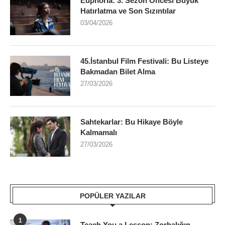
Euphoria: 3. Sezon Öncesi Büyük
Hatırlatma ve Son Sızıntılar
03/04/2026
45.İstanbul Film Festivali: Bu Listeye
Bakmadan Bilet Alma
27/03/2026
Sahtekarlar: Bu Hikaye Böyle
Kalmamalı
27/03/2026
POPÜLER YAZILAR
1
Teach You a Lesson: Zorbalığın