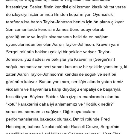
hissettiriyor. Sesler, filmin kendisi gibi kısmen klasik bir tat verse
de izleyiciyi hiçbir anında filmden koparmıyor. Oyunculuk
tarafında ise Aaron Taylor-Johnson benim için ön plana çıkıyor.
Son zamanlarda kendisini James Bond adayı olarak
gördüğümüz ve İngiliz sinemasının belki de en sağlam
oyuncularından biri olan Aaron Taylor-Johnson, Kraven yani
Sergei rolünün hakkını çok iyi bir şekilde veriyor. Taylor-
Johnson, yüz ifadesi ve bakışlarıyla Kraven’ın (Sergei’nin)
soğuk, acımasız ve sert yanını kusursuz bir şekilde yansıtmış, ki
zaten Aaron Taylor-Johnson’ın kendisi de soğuk ve sert bir
görünüm katıyor. Bunun yanı sıra, sertliğin altında yatan temiz
vicdanını ve hayvanlara karşı duyduğu empatiyi de başarıyla
hissettiriyor. Böylece Spider-Man çizgi romanlarında olan bu
“kötü” karakterini daha iyi anlamamızı ve “Kötülük nedir?”
sorusunu sormamızı sağlıyor. Diğer oyuncuların
performanslarına bakacak olursak, Dmitri rolünde Fred
Hechinger, babası Nikolai rolünde Russell Crowe, Sergei’nin