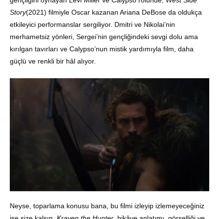
gençliğini oynayan Levi Miller ve Calypso rolünde,
West Side
Story
(2021) filmiyle Oscar kazanan Ariana DeBose da oldukça
etkileyici performanslar sergiliyor. Dmitri ve Nikolai’nin
merhametsiz yönleri, Sergei’nin gençliğindeki sevgi dolu ama
kırılgan tavırları ve Calypso’nun mistik yardımıyla film, daha
güçlü ve renkli bir hâl alıyor.
Neyse, toparlama konusu bana, bu filmi izleyip izlemeyeceğiniz
ise size kalsın.
Kraven the Hunter
, hikâye anlatımı, görselliği ve