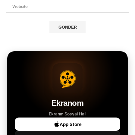
Ekranom
Ekranın Sosyal Hali
App Store