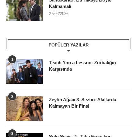
Kalmamalı
27/03/2026
POPÜLER YAZILAR
1
Teach You a Lesson: Zorbalığın
Karşısında
2
Zeytin Ağacı 3. Sezon: Akıllarda
Kalmayan Bir Final
3
Solo Seyir #1: Taha Ercoşkun