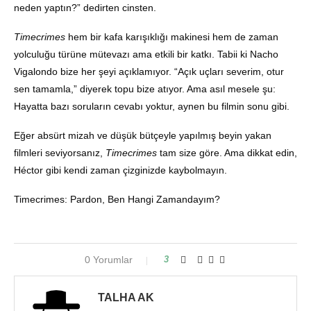
neden yaptın?” dedirten cinsten.
Timecrimes
hem bir kafa karışıklığı makinesi hem de zaman
yolculuğu türüne mütevazı ama etkili bir katkı. Tabii ki Nacho
Vigalondo bize her şeyi açıklamıyor. “Açık uçları severim, otur
sen tamamla,” diyerek topu bize atıyor. Ama asıl mesele şu:
Hayatta bazı soruların cevabı yoktur, aynen bu filmin sonu gibi.
Eğer absürt mizah ve düşük bütçeyle yapılmış beyin yakan
filmleri seviyorsanız,
Timecrimes
tam size göre. Ama dikkat edin,
Héctor gibi kendi zaman çizginizde kaybolmayın.
Timecrimes: Pardon, Ben Hangi Zamandayım?
0 Yorumlar
3
TALHA AK