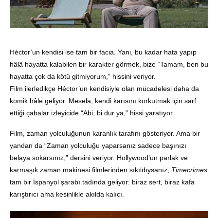
Héctor’un kendisi ise tam bir facia. Yani, bu kadar hata yapıp
hâlâ hayatta kalabilen bir karakter görmek, bize “Tamam, ben bu
hayatta çok da kötü gitmiyorum,” hissini veriyor.
Film ilerledikçe Héctor’un kendisiyle olan mücadelesi daha da
komik hâle geliyor. Mesela, kendi karısını korkutmak için sarf
ettiği çabalar izleyicide “Abi, bi dur ya,” hissi yaratıyor.
Film, zaman yolculuğunun karanlık tarafını gösteriyor. Ama bir
yandan da “Zaman yolculuğu yaparsanız sadece başınızı
belaya sokarsınız,” dersini veriyor. Hollywood’un parlak ve
karmaşık zaman makinesi filmlerinden sıkıldıysanız,
Timecrimes
tam bir İspanyol şarabı tadında geliyor: biraz sert, biraz kafa
karıştırıcı ama kesinlikle akılda kalıcı.