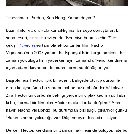
Timecrimes: Pardon, Ben Hangi Zamandayım?
Bazı filmler vardır, kafa karışıklığınızı bir şeye dönüştürür: bir
sanat eseri, bir sinir krizi ya da “Ben niye bunu izledim?” iç
çekişi.
Timecrimes
tam olarak bu tür bir film. Nacho
Vigalondo’nun 2007 yapımı bu İspanyol bilimkurgu harikası, bir
zaman yolculuğu filmi yaparken aynı zamanda “kendi kendine iş
açan adam” kavramını bir sanat formuna dönüştürüyor.
Başrolümüz Héctor, tipik bir adam: bahçede oturup dürbünle
etrafı kesiyor. Ama bu sıradan sahne hızla absürt bir hâl alıyor.
Zira Héctor’un dürbünle baktığı yerde bir çıplak kadın var. Tabii
ki bu, normal bir film olsa Héctor suçlu olurdu, değil mi? Ama
hayır! Nacho Vigalondo, bu durumdan bizi suçlu çıkarıyor çünkü
“Bakın, zaman yolculuğu var. Düşünmeyin, hissedin!” diyor.
Derken Héctor, kendisini bir zaman makinesinde buluyor. İşte bu