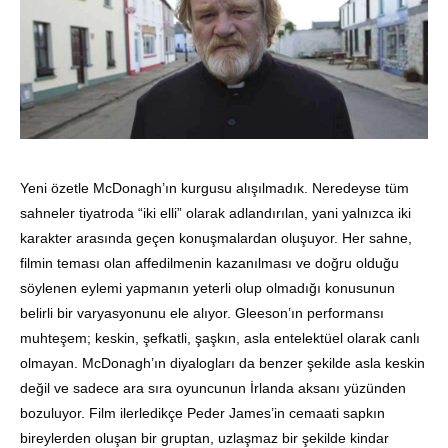
Yeni özetle McDonagh’ın kurgusu alışılmadık. Neredeyse tüm
sahneler tiyatroda “iki elli” olarak adlandırılan, yani yalnızca iki
karakter arasında geçen konuşmalardan oluşuyor. Her sahne,
filmin teması olan affedilmenin kazanılması ve doğru olduğu
söylenen eylemi yapmanın yeterli olup olmadığı konusunun
belirli bir varyasyonunu ele alıyor. Gleeson’ın performansı
muhteşem; keskin, şefkatli, şaşkın, asla entelektüel olarak canlı
olmayan. McDonagh’ın diyalogları da benzer şekilde asla keskin
değil ve sadece ara sıra oyuncunun İrlanda aksanı yüzünden
bozuluyor. Film ilerledikçe Peder James’in cemaati sapkın
bireylerden oluşan bir gruptan, uzlaşmaz bir şekilde kindar