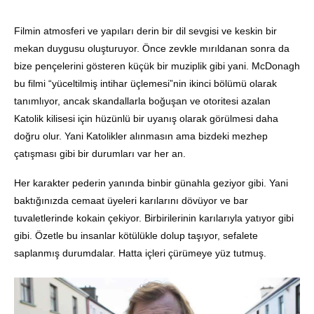
Filmin atmosferi ve yapıları derin bir dil sevgisi ve keskin bir
mekan duygusu oluşturuyor. Önce zevkle mırıldanan sonra da
bize pençelerini gösteren küçük bir muziplik gibi yani. McDonagh
bu filmi “yüceltilmiş intihar üçlemesi”nin ikinci bölümü olarak
tanımlıyor, ancak skandallarla boğuşan ve otoritesi azalan
Katolik kilisesi için hüzünlü bir uyanış olarak görülmesi daha
doğru olur. Yani Katolikler alınmasın ama bizdeki mezhep
çatışması gibi bir durumları var her an.
Her karakter pederin yanında binbir günahla geziyor gibi. Yani
baktığınızda cemaat üyeleri karılarını dövüyor ve bar
tuvaletlerinde kokain çekiyor. Birbirilerinin karılarıyla yatıyor gibi
gibi. Özetle bu insanlar kötülükle dolup taşıyor, sefalete
saplanmış durumdalar. Hatta içleri çürümeye yüz tutmuş.