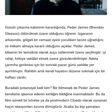
Günah çıkarma kabininin karanlığında, Peder James (Brendan
Gleeson) öldürülmek üzere olduğunu öğrenir. Izgaranın
arkasında, gölgeli bir cemaat üyesi çocukken tacize uğradığını
ve intikam almaya kararlı olduğunu açıklar. Peder James,
kilisenin bir temsilcisi olarak suçu üstlenmek üzere seçilmiştir; iyi
rahip, kötüye vekâlet etmek üzere görevlendirilmiştir. Adeta
çarmıha gerilmesi için bir sonraki pazar günü sahilde yer
ayırtılmıştır. Rahibin artık kendi hayatını düzene sokmak için bir
haftası vardır.
Buradaki potansiyel katil kim? Biz bilmesek de Peder James
kendisine işkence edenin kimliğini bildiğine inanmaktadır. Bu da
filmi sürekli bir körebe ya da postmodern Cluedo olarak oynanan
haçın istasyonları turuna dönüştürür. Acaba bu kişi şamatacı