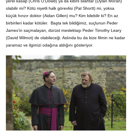
yerel kasap (Chris O’Dowd) ya da kibirli silahtar (Dylan Moran)
olabilir mi? Kötü niyetli halk görevlisi (Pat Shortt) mi, yoksa
küçük hınzır doktor (Aidan Gillen) mu? Kim bilebilir ki? En az
birbirileri kadar kötüler. Başta tek bildiğimiz, suçlunun Peder
James’in saçmalayan, dürüst meslektaşı Peder Timothy Leary
(David Wilmot) de olabileceği. Aslında bu da bize filmin ne kadar
yaramaz ve ilgimizi odağına aldığını gösteriyor.