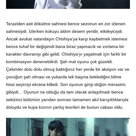
Teraziden asit dökülme sahnesi bence sezonun en zor izlenen
sahnesiydi. İzlerken kokuyu aldım desem yeridir, etkileyiciydi.
Ancak avukat vatandaşın Chishiya’ya karşı kaybetmek istemesi
bence tuhaf bir değişimdi bana biraz yapmacık ve zorlama bir
karakter davranışı gibi geldi. Chishiya’yı yaşatmak için farklı bir
kombinasyon denenebilirdi. Şah mat oyunu çok güzeldi.
Çekimler dolu dolu olmuş baktığınız her yerde bir aksiyon var ve
çocuğun şah olması ve yukarda tek başına beklediğini bilme
hissi seyirciyi ekrana kitledi. Son oyunun girişi düğün merasimi
gibiydi… Oyunun ne olduğu da tam olarak anlaşılmadı bence
sekizinci bölümün yarıdan sonrası tamamen akıl karışıklıklarıyla
doluydu ve kupa kızının yanlış teorileri de bunun cabası oldu.