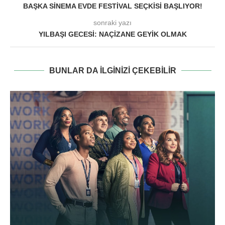
BAŞKA SINEMA EVDE FESTIVAL SEÇKISI BAŞLIYOR!
sonraki yazı
YILBAŞI GECESI: NAÇIZANE GEYIK OLMAK
BUNLAR DA ILGINIZI ÇEKEBILIR