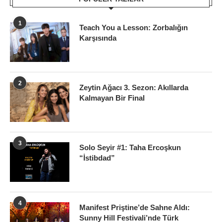
1
Teach You a Lesson: Zorbalığın
Karşısında
2
Zeytin Ağacı 3. Sezon: Akıllarda
Kalmayan Bir Final
3
Solo Seyir #1: Taha Ercoşkun
“İstibdad”
4
Manifest Priştine’de Sahne Aldı:
Sunny Hill Festivali’nde Türk