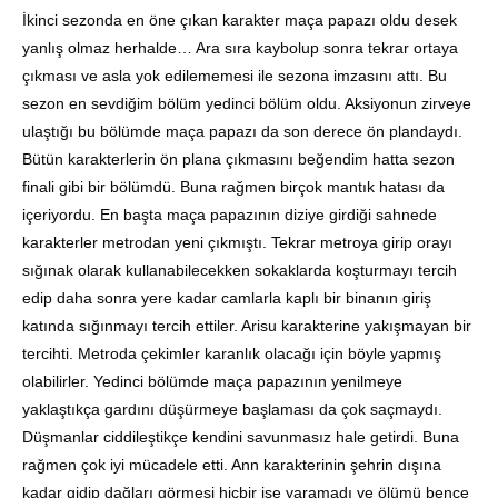
İkinci sezonda en öne çıkan karakter maça papazı oldu desek
yanlış olmaz herhalde… Ara sıra kaybolup sonra tekrar ortaya
çıkması ve asla yok edilememesi ile sezona imzasını attı. Bu
sezon en sevdiğim bölüm yedinci bölüm oldu. Aksiyonun zirveye
ulaştığı bu bölümde maça papazı da son derece ön plandaydı.
Bütün karakterlerin ön plana çıkmasını beğendim hatta sezon
finali gibi bir bölümdü. Buna rağmen birçok mantık hatası da
içeriyordu. En başta maça papazının diziye girdiği sahnede
karakterler metrodan yeni çıkmıştı. Tekrar metroya girip orayı
sığınak olarak kullanabilecekken sokaklarda koşturmayı tercih
edip daha sonra yere kadar camlarla kaplı bir binanın giriş
katında sığınmayı tercih ettiler. Arisu karakterine yakışmayan bir
tercihti. Metroda çekimler karanlık olacağı için böyle yapmış
olabilirler. Yedinci bölümde maça papazının yenilmeye
yaklaştıkça gardını düşürmeye başlaması da çok saçmaydı.
Düşmanlar ciddileştikçe kendini savunmasız hale getirdi. Buna
rağmen çok iyi mücadele etti. Ann karakterinin şehrin dışına
kadar gidip dağları görmesi hiçbir işe yaramadı ve ölümü bence