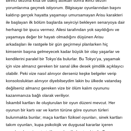
Birinci sezona kısa bir bakış attıktan sonra ikinci sezon
yorumlarıma geçmek istiyorum. Bilgisayar oyunlarından başını
kaldırıp gerçek hayatta yaşamayı umursamayan Arisu karakteri
ile başlayan ilk bölüm başlarda seyirciyi bekleyen senaryoya dair
herhangi bir ipucu vermez. Ailesi tarafından yok sayıldığını ve
yaşamaya değer bir hayatı olmadığını düşünen Arisu
arkadaşları ile rastgele bir gün geçirmeyi planlarken hiç
kimsenin başına gelmeyecek kadar büyük bir olay yaşarlar ve
kendilerini paralel bir Tokyo’da bulurlar. Bu Tokyo’ya, yaşamak
için vize almanız gereken bir sanal ülke desek şimdilik açıklayıcı
olabilir. Peki vize nasıl alınıyor derseniz keşke belgeler verip
konsolosluktan alınıyor diyebilseydim lakin bu ülkede vatandaş
değilseniz almanız gereken vize bir ölüm kalım oyununu
kazanmanıza bağlı olarak veriliyor.
İskambil kartları ile oluşturulan bir oyun düzeni mevcut. Her
oyunun bir kartı var ve kartın türüne göre oyunun türleri
bulunmakta bunlar; maça kartları fiziksel oyunları, sinek kartları
takım oyunları, kupa psikolojik ve duygusal kararlar içeren