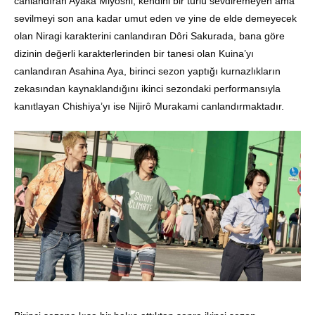
canlandıran Ayaka Miyoshi, kendini bir türlü sevdiremeyen ama
sevilmeyi son ana kadar umut eden ve yine de elde demeyecek
olan Niragi karakterini canlandıran Dôri Sakurada, bana göre
dizinin değerli karakterlerinden bir tanesi olan Kuina’yı
canlandıran Asahina Aya, birinci sezon yaptığı kurnazlıkların
zekasından kaynaklandığını ikinci sezondaki performansıyla
kanıtlayan Chishiya’yı ise Nijirô Murakami canlandırmaktadır.