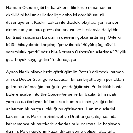
Norman Osborn gibi bir karakterin filmlerde olmamasının
eksikliğini bölümler ilerledikçe daha iyi gördüğümüzü
düşünüyorum. Keskin zekası ile dizideki olaylara yön veriyor
olmasının yanı sıra güce olan arzusu ve hırslarıyla da iyi bir
kontrast yaratması bu dizinin değerini çokça arttırmış. Öyle ki
bütün hikayelerde karşılaştığımız ikonik “Büyük güç, büyük
sorumluluk getirir” sözü bile Norman Osborn’un ellerinde “Büyük
güç, büyük saygı getirir” ‘e dönüşüyor.
Ayrıca klasik hikayelerde gördüğümüz Peter’ı örümcek ısırması
anı da Doctor Strange ile savaşan bir simbiyotla aynı portaldan
gelen bir örümceğin ısırığı ile yer değiştirmiş. Bu farklılık başta
bizlere acaba Into the Spıder-Verse ile bir bağlantı hissiyatı
yaratsa da ilerleyen bölümlerde bunun dizinin çizdiği edebi
anlatımın bir parçası olduğunu görüyoruz. Henüz güçlerini
kazanmamış Peter’ın Simbiyot ve Dr.Strange çatışmasında
kahramanca bir hareketle arkadaşını kurtarması ile başlayan
dizinin, Peter güçlerini kazandıktan sonra gelişen olaylarla