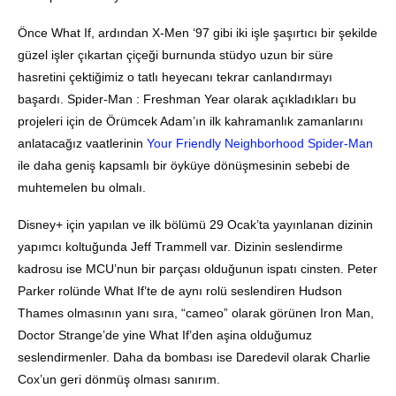
Önce What If, ardından X-Men ‘97 gibi iki işle şaşırtıcı bir şekilde
güzel işler çıkartan çiçeği burnunda stüdyo uzun bir süre
hasretini çektiğimiz o tatlı heyecanı tekrar canlandırmayı
başardı. Spider-Man : Freshman Year olarak açıkladıkları bu
projeleri için de Örümcek Adam’ın ilk kahramanlık zamanlarını
anlatacağız vaatlerinin
Your Friendly Neighborhood Spider-Man
ile daha geniş kapsamlı bir öyküye dönüşmesinin sebebi de
muhtemelen bu olmalı.
Disney+ için yapılan ve ilk bölümü 29 Ocak’ta yayınlanan dizinin
yapımcı koltuğunda Jeff Trammell var. Dizinin seslendirme
kadrosu ise MCU’nun bir parçası olduğunun ispatı cinsten. Peter
Parker rolünde What If’te de aynı rolü seslendiren Hudson
Thames olmasının yanı sıra, “cameo” olarak görünen Iron Man,
Doctor Strange’de yine What If’den aşina olduğumuz
seslendirmenler. Daha da bombası ise Daredevil olarak Charlie
Cox’un geri dönmüş olması sanırım.