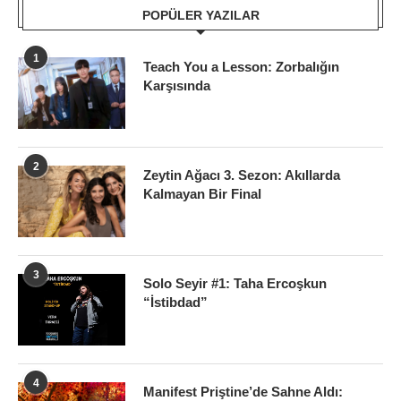
POPÜLER YAZILAR
1
Teach You a Lesson: Zorbalığın
Karşısında
2
Zeytin Ağacı 3. Sezon: Akıllarda
Kalmayan Bir Final
3
Solo Seyir #1: Taha Ercoşkun
“İstibdad”
4
Manifest Priştine’de Sahne Aldı: