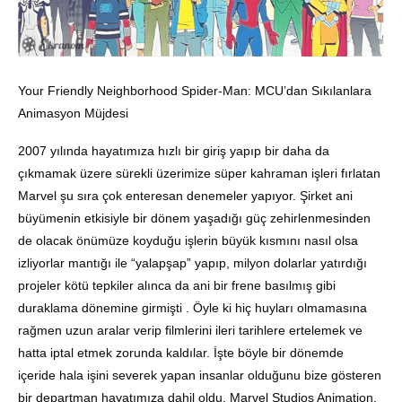
Your Friendly Neighborhood Spider-Man: MCU’dan Sıkılanlara
Animasyon Müjdesi
2007 yılında hayatımıza hızlı bir giriş yapıp bir daha da
çıkmamak üzere sürekli üzerimize süper kahraman işleri fırlatan
Marvel şu sıra çok enteresan denemeler yapıyor. Şirket ani
büyümenin etkisiyle bir dönem yaşadığı güç zehirlenmesinden
de olacak önümüze koyduğu işlerin büyük kısmını nasıl olsa
izliyorlar mantığı ile “yalapşap” yapıp, milyon dolarlar yatırdığı
projeler kötü tepkiler alınca da ani bir frene basılmış gibi
duraklama dönemine girmişti . Öyle ki hiç huyları olmamasına
rağmen uzun aralar verip filmlerini ileri tarihlere ertelemek ve
hatta iptal etmek zorunda kaldılar. İşte böyle bir dönemde
içeride hala işini severek yapan insanlar olduğunu bize gösteren
bir departman hayatımıza dahil oldu. Marvel Studios Animation.