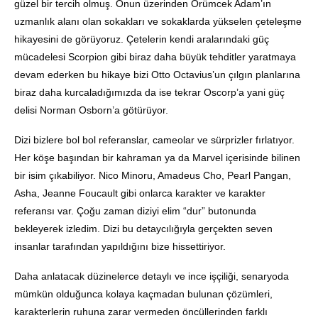
güzel bir tercih olmuş. Onun üzerinden Örümcek Adam’ın
uzmanlık alanı olan sokakları ve sokaklarda yükselen çeteleşme
hikayesini de görüyoruz. Çetelerin kendi aralarındaki güç
mücadelesi Scorpion gibi biraz daha büyük tehditler yaratmaya
devam ederken bu hikaye bizi Otto Octavius’un çılgın planlarına
biraz daha kurcaladığımızda da ise tekrar Oscorp’a yani güç
delisi Norman Osborn’a götürüyor.
Dizi bizlere bol bol referanslar, cameolar ve sürprizler fırlatıyor.
Her köşe başından bir kahraman ya da Marvel içerisinde bilinen
bir isim çıkabiliyor. Nico Minoru, Amadeus Cho, Pearl Pangan,
Asha, Jeanne Foucault gibi onlarca karakter ve karakter
referansı var. Çoğu zaman diziyi elim “dur” butonunda
bekleyerek izledim. Dizi bu detaycılığıyla gerçekten seven
insanlar tarafından yapıldığını bize hissettiriyor.
Daha anlatacak düzinelerce detaylı ve ince işçiliği, senaryoda
mümkün olduğunca kolaya kaçmadan bulunan çözümleri,
karakterlerin ruhuna zarar vermeden öncüllerinden farklı