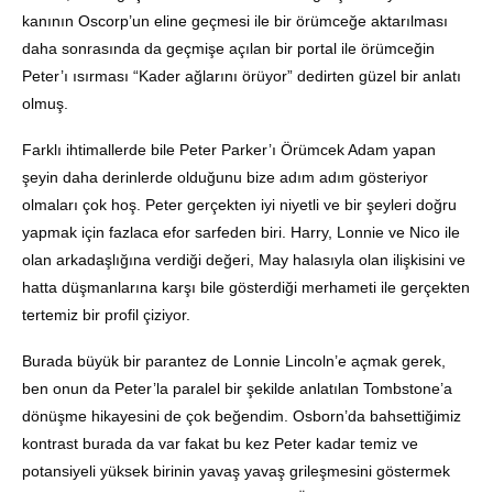
kanının Oscorp’un eline geçmesi ile bir örümceğe aktarılması
daha sonrasında da geçmişe açılan bir portal ile örümceğin
Peter’ı ısırması “Kader ağlarını örüyor” dedirten güzel bir anlatı
olmuş.
Farklı ihtimallerde bile Peter Parker’ı Örümcek Adam yapan
şeyin daha derinlerde olduğunu bize adım adım gösteriyor
olmaları çok hoş. Peter gerçekten iyi niyetli ve bir şeyleri doğru
yapmak için fazlaca efor sarfeden biri. Harry, Lonnie ve Nico ile
olan arkadaşlığına verdiği değeri, May halasıyla olan ilişkisini ve
hatta düşmanlarına karşı bile gösterdiği merhameti ile gerçekten
tertemiz bir profil çiziyor.
Burada büyük bir parantez de Lonnie Lincoln’e açmak gerek,
ben onun da Peter’la paralel bir şekilde anlatılan Tombstone’a
dönüşme hikayesini de çok beğendim. Osborn’da bahsettiğimiz
kontrast burada da var fakat bu kez Peter kadar temiz ve
potansiyeli yüksek birinin yavaş yavaş grileşmesini göstermek