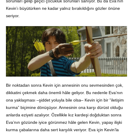
sorunları gelip geçici çocukluk sorunları sanıyor. Bu da Eva’nın
Kevin’ı büyütürken ne kadar yalnız bırakıldığını gözler önüne
seriyor.
Bir noktadan sonra Kevin için annesinin onu sevmesinden çok,
dikkatini çekmek daha önemli hâle geliyor. Bu nedenle Eva’nın
ona yaklaşması –şiddet yoluyla bile olsa– Kevin için bir “iletişim
kurma” biçimine dönüşüyor. Annesinin ona karşı dürüst olduğu
anlarda eziyeti azalıyor. Özellikle kız kardeşi doğduktan sonra
Eva’nın gözünde iyice görünmez hâle gelen Kevin, yapay ilişki
kurma çabalarına daha sert karşılık veriyor. Eva için Kevin’la