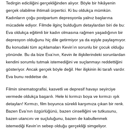
Tedirgin ediciliğini gerçekliğinden alıyor. Böyle bir hikâyenin
gerçek olabilme ihtimali ürpertici. Ki bu oldukça mümkün.
Kadınların çoğu postpartum depresyonla yalnız başlarına
mücadele ediyor. Filmde ilginç bulduğum detaylardan biri de bu:
Eva oldukça eğitimli bir kadın olmasına rağmen yaşadığının bir
depresyon olduğunu hiç dile getirmiyor ya da eşiyle paylaşmıyor.
Bu konudaki tüm açıklamaları Kevin’ın sorunlu bir çocuk olduğu
yönünde. Bu da bize Eva’nın, Kevin ile ilişkilerindeki sorunlardan
kendini sorumlu tutmak istemediğini ve suçlanmayı reddettiğini
gösteriyor. Ancak gerçek böyle değil. Her ilişkinin iki tarafı vardır.
Eva bunu reddetse de.
Filmin sinematografisi, kasvetli ve depresif havayı seyirciye
vermede oldukça başarılı. Hele ki kırmızı boya ve kırmızı ışık
detayları! Kırmızı, film boyunca sürekli karşımıza çıkan bir renk.
Bazen Eva’nın özgürlüğünü, bazen cinselliğini ve tutkusunu,
bazen utancını ve suçluluğunu, bazen de kabullenmek
istemediği Kevin’ın sebep olduğu gerçekliği simgeliyor.