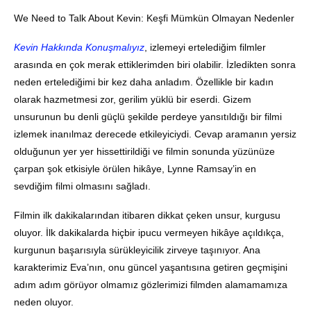
We Need to Talk About Kevin: Keşfi Mümkün Olmayan Nedenler
Kevin Hakkında Konuşmalıyız
, izlemeyi ertelediğim filmler
arasında en çok merak ettiklerimden biri olabilir. İzledikten sonra
neden ertelediğimi bir kez daha anladım. Özellikle bir kadın
olarak hazmetmesi zor, gerilim yüklü bir eserdi. Gizem
unsurunun bu denli güçlü şekilde perdeye yansıtıldığı bir filmi
izlemek inanılmaz derecede etkileyiciydi. Cevap aramanın yersiz
olduğunun yer yer hissettirildiği ve filmin sonunda yüzünüze
çarpan şok etkisiyle örülen hikâye, Lynne Ramsay’in en
sevdiğim filmi olmasını sağladı.
Filmin ilk dakikalarından itibaren dikkat çeken unsur, kurgusu
oluyor. İlk dakikalarda hiçbir ipucu vermeyen hikâye açıldıkça,
kurgunun başarısıyla sürükleyicilik zirveye taşınıyor. Ana
karakterimiz Eva’nın, onu güncel yaşantısına getiren geçmişini
adım adım görüyor olmamız gözlerimizi filmden alamamamıza
neden oluyor.