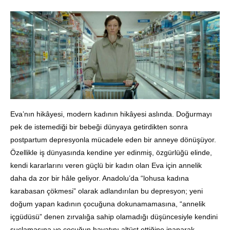
Eva’nın hikâyesi, modern kadının hikâyesi aslında. Doğurmayı
pek de istemediği bir bebeği dünyaya getirdikten sonra
postpartum depresyonla mücadele eden bir anneye dönüşüyor.
Özellikle iş dünyasında kendine yer edinmiş, özgürlüğü elinde,
kendi kararlarını veren güçlü bir kadın olan Eva için annelik
daha da zor bir hâle geliyor. Anadolu’da “lohusa kadına
karabasan çökmesi” olarak adlandırılan bu depresyon; yeni
doğum yapan kadının çocuğuna dokunamamasına, “annelik
içgüdüsü” denen zırvalığa sahip olamadığı düşüncesiyle kendini
suçlamasına ve çocuğun hayatını altüst ettiğine inanarak