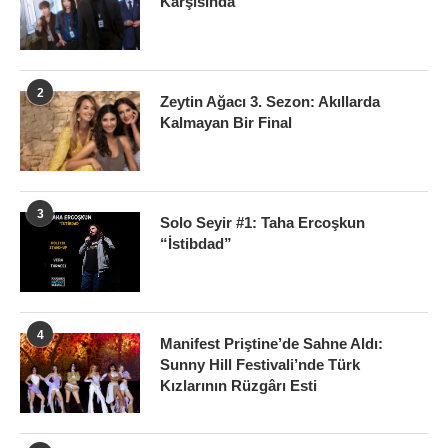
Karşısında
2
Zeytin Ağacı 3. Sezon: Akıllarda
Kalmayan Bir Final
3
Solo Seyir #1: Taha Ercoşkun
“İstibdad”
4
Manifest Priştine’de Sahne Aldı:
Sunny Hill Festivali’nde Türk
Kızlarının Rüzgârı Esti