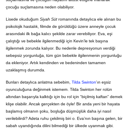
çocuğu suçlamasına neden olabiliyor.
Lisede okuduğum
Siyah Süt
romanında detaylıca ele alınan bu
psikolojik hastalık, filmde de görüldüğü üzere anneyle çocuk
arasındaki ilk bağa kalıcı şekilde zarar verebiliyor. Eva, eşi
çalıştığı ve bebekle ilgilenmediği için Kevin’le tek başına
ilgilenmek zorunda kalıyor. Bu nedenle depresyonun verdiği
sebepsiz yorgunluğa, tüm gün bebekle ilgilenmenin yorgunluğu
da ekleniyor. Artık kendinden ve bedeninden tamamen
uzaklaşmış durumda.
Bunları detaylıca anlatma sebebim,
Tilda Swinton
’ın eşsiz
oyunculuğuna değinmek istemem. Tilda Swinton her rolün
altından başarıyla kalktığı için bu rol için “biçilmiş kaftan” demek
klişe olabilir. Ancak gerçekten de öyle! Bir anda yeni bir hayata
başlamış olmanın şoku, boşluğa düşmüşlük daha iyi nasıl
verilebilirdi? Adeta ruhu çekilmiş biri o. Eva’nın başına gelen, bir
sabah uyandığında dilini bilmediği bir ülkede uyanmak gibi.