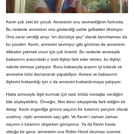
Kevin çok zeki bir çocuk. Annesinin onu sevmediğinin farkında.
Bu nedenle annesinin ona gösterdiği sahte şefkatten tiksiniyor.
Ona zarar verdiği anıyı “en dürüstçe şey” olarak tanımlaması da
bu yüzden. Kevin, annesini sevmiyor gibi görünse de annesinin
dikkatini çekmek onun için çok önemli. Bu nedenle annesiyle
babasının arasındaki o özel ilişkiyi fark eder etmez, bu ilişkiyi
sabote etmeye çalışıyor. Bunu babasıyla arasını iyi tutarak ve
annesine kötü davranarak yapabiliyor. Annesi ve babasının
ilişkisini kıskandığı için o da annesini kıskandırmaya çalışıyor.
Hatta annesiyle ilişki kurmak için üstü örtülü mesajlar verdiğini
bile söyleyebiliriz. Örneğin, filmi ikinci izleyişimde fark ettiğim bir
detay: Kevin ergenliğe girince saçının bir tutamını perçem olarak
uzatmış –tıpkı annesinin saçı gibi. Ve Kevin’ı zaman zaman
saçının o tutamını okşarken görüyoruz. Ya da Kevin hasta
olduğu bir gece, annesinin ona
Robin Hood
okuması üzerine