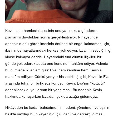
Kevin, son hamlesini ailesinin onu yatılı okula gönderme
planlarını duyduktan sonra gerçekleştiriyor. Nihayetinde
annesinin onu görebilmesinin önünde bir engel kalmaması için,
ikisinin de hayatlarındaki herkesi yok ediyor. Eva’nın sevdiği hiç
kimse kalmıyor geride. Hayatındaki tüm olumlu ilişkileri bir
günde yok ederek adeta onu kendine mahkûm ediyor. Aslında
bu cümlede iki anlam gizli: Eva, hem kendine hem Kevin’a
mahkûm ediliyor. Çünkü yer yer hissettirildiği gibi, Kevin ile Eva
arasında tuhaf bir birlik söz konusu. Kevin, Eva’nın “kötücül”
denebilecek duygularının bir yansıması. Bu nedenle Kevin
hakkında konuşurken Eva’dan çok da uzağa gidemeyiz.
Hikâyeden bu kadar bahsetmemin nedeni, yönetmen ve eşinin
birlikte yazdığı bu hikâyenin güçlü, canlı ve gerçekçi olması.