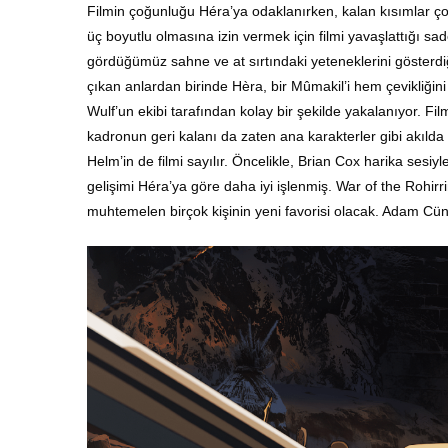
Filmin çoğunluğu Héra’ya odaklanırken, kalan kısımlar çoğ
üç boyutlu olmasına izin vermek için filmi yavaşlattığı sa
gördüğümüz sahne ve
at sırtındaki yeteneklerini gösterd
çıkan anlardan birinde Hèra, bir Mûmakil’i hem çevikliğin
Wulf’un ekibi tarafından kolay bir şekilde yakalanıyor
. Fi
kadronun geri kalanı da zaten ana karakterler gibi akılda 
Helm’in de filmi sayılır. Öncelikle, Brian Cox harika sesiyl
gelişimi Héra’ya göre daha iyi işlenmiş. War of the Rohir
muhtemelen birçok kişinin yeni favorisi olacak. Adam Cüney