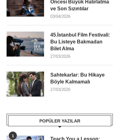
Öncesi Büyük Hatırlatma
ve Son Sızıntılar
03/04/2026
45.İstanbul Film Festivali:
Bu Listeye Bakmadan
Bilet Alma
27/03/2026
Sahtekarlar: Bu Hikaye
Böyle Kalmamalı
27/03/2026
POPÜLER YAZILAR
1
Teach You a Lesson: