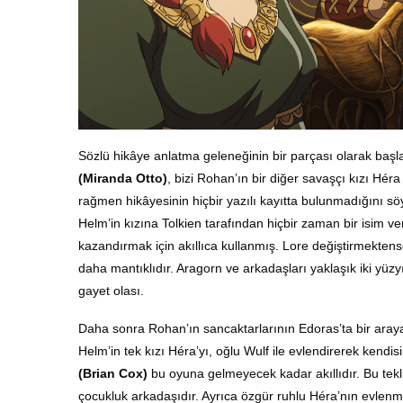
Sözlü hikâye anlatma geleneğinin bir parçası olarak baş
(Miranda Otto)
, bizi Rohan’ın bir diğer savaşçı kızı Hér
rağmen hikâyesinin hiçbir yazılı kayıtta bulunmadığını sö
Helm’in kızına Tolkien tarafından hiçbir zaman bir isim ver
kazandırmak için akıllıca kullanmış. Lore değiştirmekte
daha mantıklıdır. Aragorn ve arkadaşları yaklaşık iki yü
gayet olası.
Daha sonra Rohan’ın sancaktarlarının Edoras’ta bir araya
Helm’in tek kızı Héra’yı, oğlu Wulf ile evlendirerek kendi
(Brian Cox)
bu oyuna gelmeyecek kadar akıllıdır. Bu tekl
çocukluk arkadaşıdır. Ayrıca özgür ruhlu Héra’nın
evlenme