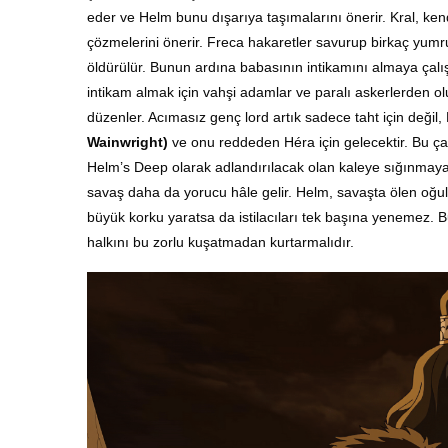
eder ve Helm bunu dışarıya taşımalarını önerir. Kral, ken
çözmelerini önerir.
Freca
hakaretler savurup
b
irkaç yumr
öldürülür.
Bunun ardına babasının intikamını almaya çalış
intikam almak için vahşi adamlar ve paralı askerlerden oluş
düzenler.
Acımasız genç lord artık s
adece taht için değil
Wainwright)
ve onu reddeden Héra için gelecektir.
Bu ça
Helm’s Deep olarak adlandırılacak olan kaleye sığınmaya z
savaş daha da yorucu hâle gelir. Helm, savaşta ölen oğulla
büyük korku yaratsa da istilacıları tek başına yenemez.
B
halkını bu zorlu kuşatmadan kurtarmalıdır.