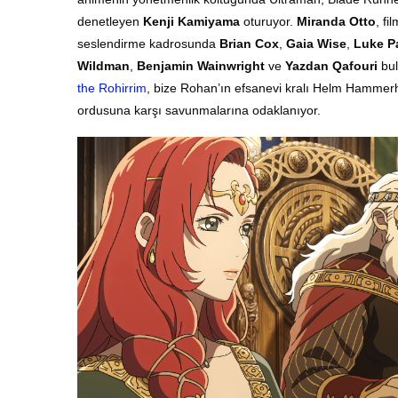
denetleyen
Kenji Kamiyama
oturuyor.
Miranda Otto
, fi
seslendirme kadrosunda
Brian Cox
,
Gaia Wise
,
Luke P
Wildman
,
Benjamin Wainwright
ve
Yazdan Qafouri
bul
the Rohirrim
, bize Rohan’ın efsanevi kralı Helm Hammerha
ordusuna karşı savunmalarına odaklanıyor.