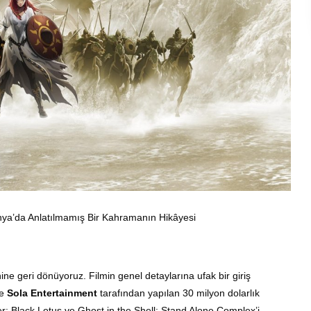
nya’da Anlatılmamış Bir Kahramanın Hikâyesi
ne geri dönüyoruz. Filmin genel detaylarına ufak bir giriş
e
Sola Entertainment
tarafından yapılan 30 milyon dolarlık
 Black Lotus ve Ghost in the Shell: Stand Alone Complex’i