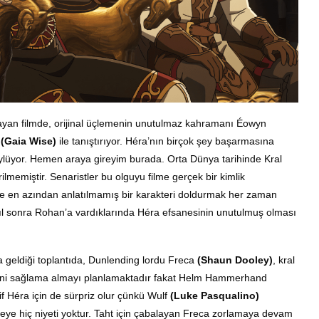
layan filmde, orijinal üçlemenin unutulmaz kahramanı Éowyn
a
(Gaia Wise)
ile tanıştırıyor.
Héra’nın birçok şey başarmasına
ylüyor.
Hemen araya gireyim burada.
Orta Dünya tarihinde Kral
ilmemiştir. Senaristler bu olguyu filme gerçek bir kimlik
nse en azından anlatılmamış bir karakteri doldurmak her zaman
zyıl sonra Rohan’a vardıklarında Héra efsanesinin unutulmuş olması
 geldiği toplantıda, Dunlending lordu Freca
(Shaun Dooley)
, kral
sini sağlama almayı planlamaktadır f
akat Helm Hammerhand
if
Héra için de sürpriz olur çünkü
Wulf
(Luke Pasqualino)
ye hiç niyeti yoktur.
Taht için çabalayan Freca zorlamaya devam