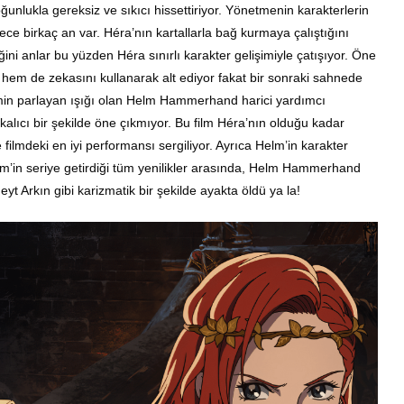
unlukla gereksiz ve sıkıcı hissettiriyor. Yönetmenin karakterlerin
dece birkaç an var. Héra’nın kartallarla bağ kurmaya çalıştığını
iğini anlar bu yüzden
H
é
ra
sınırlı karakter gelişimiyle çatışıyor.
Öne
i hem de zekasını kullanarak alt ediyor fakat bir sonraki sahnede
lmin parlayan ışığı olan Helm Hammerhand harici yardımcı
kalıcı bir şekilde öne çıkmıyor. Bu film Héra’nın olduğu kadar
e filmdeki en iyi performansı sergiliyor. Ayrıca Helm’in karakter
rim’in seriye getirdiği tüm yenilikler arasında, Helm Hammerhand
t Arkın gibi karizmatik bir şekilde ayakta öldü ya la!