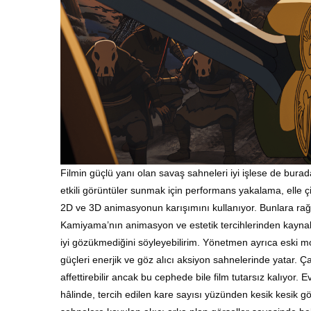
Filmin güçlü yanı olan savaş sahneleri iyi işlese de bura
etkili görüntüler sunmak için performans yakalama, elle çiz
2D ve 3D animasyonun karışımını kullanıyor. Bunlara rağ
Kamiyama’nın animasyon ve estetik tercihlerinden kaynak
iyi gözükmediğini söyleyebilirim. Y
önetmen ayrıca eski mo
güçleri enerjik ve göz alıcı aksiyon sahnelerinde yatar. Çar
affettirebilir ancak bu cephede bile film tutarsız kalıyor
hâlinde, tercih edilen kare sayısı yüzünden kesik kesik g