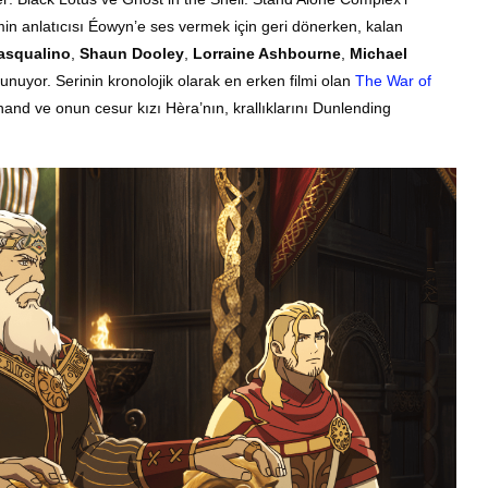
lmin anlatıcısı Éowyn’e ses vermek için geri dönerken, kalan
asqualino
,
Shaun Dooley
,
Lorraine Ashbourne
,
Michael
unuyor. Serinin kronolojik olarak en erken filmi olan
The War of
nd ve onun cesur kızı Hèra’nın, krallıklarını Dunlending