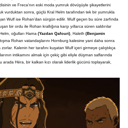
disinin ve Freca’nın eski moda yumruk dövüşüyle ​​şikayetlerini
uk vurduktan sonra, güçlü Kral Helm tarafından tek bir yumrukla
an Wulf ise Rohan’dan sürgün edilir.
Wulf g
eçen bu süre zarfında
an bir ordu ile Rohan krallığına karşı yıllarca süren saldırılar
, Helm, oğulları Hama
(Yazdan Qafouri)
, Haleth
(Benjamin
tışma Rohan vatandaşlarını Hornburg kalesine yani daha sonra
orlar. Kalenin her tarafını kuşatan Wulf içeri girmeye çalıştıkça
rının intikamını almak için çekiç gibi eliyle düşman saflarında
u arada Héra, bir kalkan kızı olarak liderlik gücünü toplayarak,