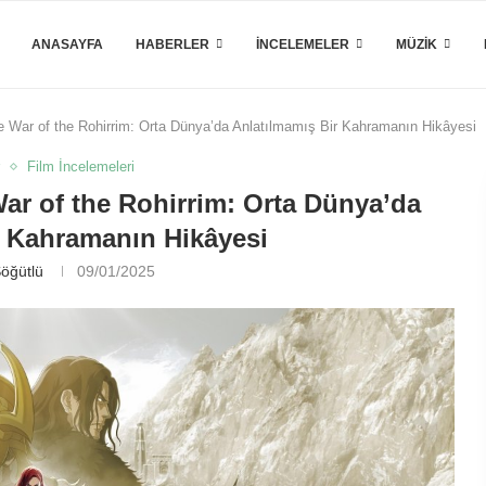
ANASAYFA
HABERLER
İNCELEMELER
MÜZIK
e War of the Rohirrim: Orta Dünya’da Anlatılmamış Bir Kahramanın Hikâyesi
r
Film İncelemeleri
ar of the Rohirrim: Orta Dünya’da
r Kahramanın Hikâyesi
öğütlü
09/01/2025