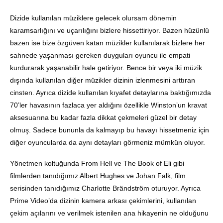
Dizide kullanılan müziklere gelecek olursam dönemin
karamsarlığını ve uçarılığını bizlere hissettiriyor. Bazen hüzünlü
bazen ise bize özgüven katan müzikler kullanılarak bizlere her
sahnede yaşanması gereken duyguları oyuncu ile empati
kurdurarak yaşanabilir hale getiriyor. Bence bir veya iki müzik
dışında kullanılan diğer müzikler dizinin izlenmesini arttıran
cinsten. Ayrıca dizide kullanılan kıyafet detaylarına baktığımızda
70’ler havasının fazlaca yer aldığını özellikle Winston’un kravat
aksesuarına bu kadar fazla dikkat çekmeleri güzel bir detay
olmuş. Sadece bununla da kalmayıp bu havayı hissetmeniz için
diğer oyuncularda da aynı detayları görmeniz mümkün oluyor.
Yönetmen koltuğunda From Hell ve The Book of Eli gibi
filmlerden tanıdığımız Albert Hughes ve Johan Falk, film
serisinden tanıdığımız Charlotte Brändström oturuyor. Ayrıca
Prime Video’da dizinin kamera arkası çekimlerini, kullanılan
çekim açılarını ve verilmek istenilen ana hikayenin ne olduğunu