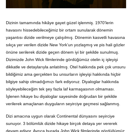
Dizinin tamamında hikâye gayet güzel işlenmiş. 1970’lerin
havasını hissedebileceğimiz bir ortam sunularak dönemin
yaşantısı dizide verilmeye çalışılmış. Dönemin kasvetli havasına
sıkça yer verilen dizide New York’un yozlaşmış ve pis hali gözler
önüne serilerek dizide geçen dönem iyi bir şekilde sunulmuş.
Dizimizde John Wick filmlerinde gördüğümüz otelin iç işleyişi
dikkatle ve detaylarıyla anlatılmış. Otel hakkında pek çok unsuru
bildiğimiz ama gerçekten bu unsurların işleyişi hakkında hiçbir
bilgiye sahip olmadığımızı fark ediyoruz. Diyaloglar hakkında
söyleyebileceğim tek şey fazla laf karmaşasının olmaması.
İşlenen hikaye bu diyaloglar sayesinde doğrudan bir şekilde
verilerek amaçlanan duyguların seyirciye geçmesi sağlanmış.
Dizi amacına uygun olarak Continental dünyasını seyirciye
sunuyor. 3 bölümlük dizide hikaye birçok detaya yer vererek
devam ediyor. Ayrıca burada John Wick filmlerinde gördüğümüz