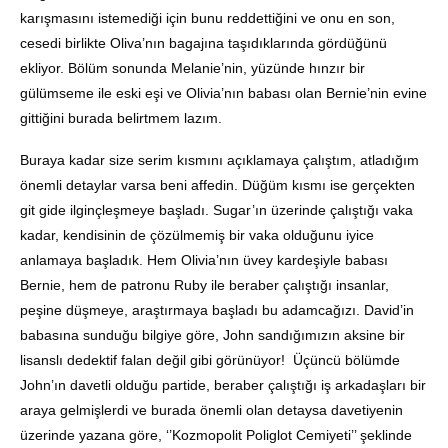
karışmasını istemediği için bunu reddettiğini ve onu en son,
cesedi birlikte Oliva’nın bagajına taşıdıklarında gördüğünü
ekliyor. Bölüm sonunda Melanie’nin, yüzünde hınzır bir
gülümseme ile eski eşi ve Olivia’nın babası olan Bernie’nin evine
gittiğini burada belirtmem lazım.
Buraya kadar size serim kısmını açıklamaya çalıştım, atladığım
önemli detaylar varsa beni affedin. Düğüm kısmı ise gerçekten
git gide ilginçleşmeye başladı. Sugar’ın üzerinde çalıştığı vaka
kadar, kendisinin de çözülmemiş bir vaka olduğunu iyice
anlamaya başladık. Hem Olivia’nın üvey kardeşiyle babası
Bernie, hem de patronu Ruby ile beraber çalıştığı insanlar,
peşine düşmeye, araştırmaya başladı bu adamcağızı. David’in
babasına sunduğu bilgiye göre, John sandığımızın aksine bir
lisanslı dedektif falan değil gibi görünüyor! Üçüncü bölümde
John’ın davetli olduğu partide, beraber çalıştığı iş arkadaşları bir
araya gelmişlerdi ve burada önemli olan detaysa davetiyenin
üzerinde yazana göre, ‘’Kozmopolit Poliglot Cemiyeti’’ şeklinde