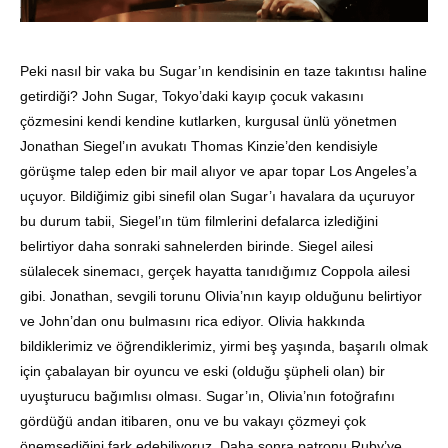
Peki nasıl bir vaka bu Sugar’ın kendisinin en taze takıntısı haline
getirdiği? John Sugar, Tokyo’daki kayıp çocuk vakasını
çözmesini kendi kendine kutlarken, kurgusal ünlü yönetmen
Jonathan Siegel’ın avukatı Thomas Kinzie’den kendisiyle
görüşme talep eden bir mail alıyor ve apar topar Los Angeles’a
uçuyor. Bildiğimiz gibi sinefil olan Sugar’ı havalara da uçuruyor
bu durum tabii, Siegel’ın tüm filmlerini defalarca izlediğini
belirtiyor daha sonraki sahnelerden birinde. Siegel ailesi
sülalecek sinemacı, gerçek hayatta tanıdığımız Coppola ailesi
gibi. Jonathan, sevgili torunu Olivia’nın kayıp olduğunu belirtiyor
ve John’dan onu bulmasını rica ediyor. Olivia hakkında
bildiklerimiz ve öğrendiklerimiz, yirmi beş yaşında, başarılı olmak
için çabalayan bir oyuncu ve eski (olduğu şüpheli olan) bir
uyuşturucu bağımlısı olması. Sugar’ın, Olivia’nın fotoğrafını
gördüğü andan itibaren, onu ve bu vakayı çözmeyi çok
önemsediğini fark edebiliyoruz. Daha sonra patronu Ruby’ye