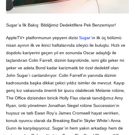
Sugar’a İlk Bakış: Bildiğimiz Dedektiflere Pek Benzemiyor!
AppleTV+ platformunun yepyeni dizisi
Sugar
’ın ilk üç bölümü
nisan ayının ilk ve ikinci haftalarında izleyici ile buluştu. Hızlı ve
dopdolu kariyerini geçen yıl en sonunda Oscar adaylığı ile
taçlandıran Colin Farrell, dizinin başrolünde, ismi gibi şeker mi
şeker ve adeta Bond kadar karizmatik bir özel dedektif olan
John Sugar’ı canlandırıyor. Colin Farrell’ın yanında dizinin
kadrosunda başka dikkat çekici yıldız isimler de mevcut. Kayıp
genç kız vakasında önemli bir ipucu olabilecek Melanie rolüne,
The Office dizisinden biricik Holly Flax olarak tanıdığımız Amy
Ryan, ünlü yönetmen Jonathan Siegel rolüne Succession’ın
huysuz ve tatlı Ewan Roy’u James Cromwell hayat verirken,
konuk oyuncu olarak da Breaking Bad’in Skyler White’ı Anna
Gunn ile karşılaşıyoruz. Sugar’ın hem yakın arkadaşı hem de