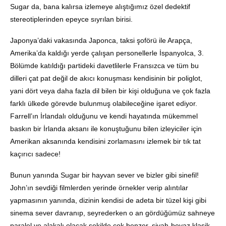
Sugar da, bana kalırsa izlemeye alıştığımız özel dedektif
stereotiplerinden epeyce sıyrılan birisi.
Japonya’daki vakasında Japonca, taksi şoförü ile Arapça,
Amerika’da kaldığı yerde çalışan personellerle İspanyolca, 3.
Bölümde katıldığı partideki davetlilerle Fransızca ve tüm bu
dilleri çat pat değil de akıcı konuşması kendisinin bir poliglot,
yani dört veya daha fazla dil bilen bir kişi olduğuna ve çok fazla
farklı ülkede görevde bulunmuş olabileceğine işaret ediyor.
Farrell’ın İrlandalı olduğunu ve kendi hayatında mükemmel
baskın bir İrlanda aksanı ile konuştuğunu bilen izleyiciler için
Amerikan aksanında kendisini zorlamasını izlemek bir tık tat
kaçırıcı sadece!
Bunun yanında Sugar bir hayvan sever ve bizler gibi sinefil!
John’ın sevdiği filmlerden yerinde örnekler verip alıntılar
yapmasının yanında, dizinin kendisi de adeta bir tüzel kişi gibi
sinema sever davranıp, seyrederken o an gördüğümüz sahneye
paralel ve alakalı olacak şekilde çok benzer, siyah-beyaz klasik