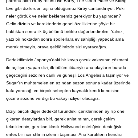
patronu olan Ruby rolünü ise Barry, The Good Place ve Killing
Eve gibi dizilerden aşina olduğumuz Kirby canlandırıyor. Peki
neler gördük ve neler beklememiz gerekiyor bu yapımdan?
Gelin dizinin ve karakterlerin genel özelliklerine şöyle bir
baktıktan sonra ilk üç bölümü birlikte değerlendirelim. Yalnız,
yazı bir noktadan sonra spoilerlara ev sahipliği yapacak ama
merak etmeyin, oraya geldiğimizde sizi uyaracağım.
Dedektifimizin Japonya’daki bir kayıp çocuk vakasının çözmesi
ile açılışını yapan dizi, ilk bölüm itibariyle ana olayların burada
geçeceğini sezdiren canlı ve güneşli Los Angeles’a taşınıyor ve
Sugar’ın muhtemelen en azından sezon sonuna kadar üzerinde
kafa yoracağı ve birçok sebepten kaynaklı kendi kendisine
çözme sözünü verdiği bu vakayı izliyor olacağız.
Diziyi birçok diğer dedektif türündeki içeriklerinden ayırıp öne
çıkaran detaylardan biri, gerek anlatımının, gerek çekim
tekniklerinin, gerekse klasik Hollywood estetiğinin desteğiyle
enfes bir noir stilinin izlerini taşıması. Ana karakterin kendisi