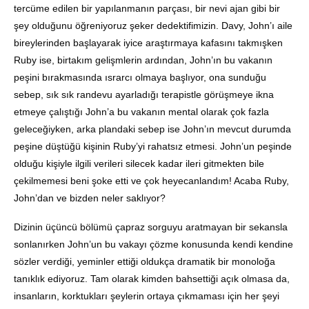
tercüme edilen bir yapılanmanın parçası, bir nevi ajan gibi bir
şey olduğunu öğreniyoruz şeker dedektifimizin. Davy, John’ı aile
bireylerinden başlayarak iyice araştırmaya kafasını takmışken
Ruby ise, birtakım gelişmlerin ardından, John’ın bu vakanın
peşini bırakmasında ısrarcı olmaya başlıyor, ona sunduğu
sebep, sık sık randevu ayarladığı terapistle görüşmeye ikna
etmeye çalıştığı John’a bu vakanın mental olarak çok fazla
geleceğiyken, arka plandaki sebep ise John’ın mevcut durumda
peşine düştüğü kişinin Ruby’yi rahatsız etmesi. John’un peşinde
olduğu kişiyle ilgili verileri silecek kadar ileri gitmekten bile
çekilmemesi beni şoke etti ve çok heyecanlandım! Acaba Ruby,
John’dan ve bizden neler saklıyor?
Dizinin üçüncü bölümü çapraz sorguyu aratmayan bir sekansla
sonlanırken John’un bu vakayı çözme konusunda kendi kendine
sözler verdiği, yeminler ettiği oldukça dramatik bir monoloğa
tanıklık ediyoruz. Tam olarak kimden bahsettiği açık olmasa da,
insanların, korktukları şeylerin ortaya çıkmaması için her şeyi