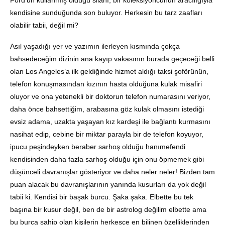
kendisine sunduğunda son buluyor. Herkesin bu tarz zaafları
olabilir tabii, değil mi?
Asıl yaşadığı yer ve yazımın ilerleyen kısmında çokça
bahsedeceğim dizinin ana kayıp vakasının burada geçeceği belli
olan Los Angeles’a ilk geldiğinde hizmet aldığı taksi şoförünün,
telefon konuşmasından kızının hasta olduğuna kulak misafiri
oluyor ve ona yetenekli bir doktorun telefon numarasını veriyor,
daha önce bahsettiğim, arabasına göz kulak olmasını istediği
evsiz adama, uzakta yaşayan kız kardeşi ile bağlantı kurmasını
nasihat edip, cebine bir miktar parayla bir de telefon koyuyor,
ipucu peşindeyken beraber sarhoş olduğu hanımefendi
kendisinden daha fazla sarhoş olduğu için onu öpmemek gibi
düşünceli davranışlar gösteriyor ve daha neler neler! Bizden tam
puan alacak bu davranışlarının yanında kusurları da yok değil
tabii ki. Kendisi bir başak burcu. Şaka şaka. Elbette bu tek
başına bir kusur değil, ben de bir astrolog değilim elbette ama
bu burca sahip olan kişilerin herkesçe en bilinen özelliklerinden