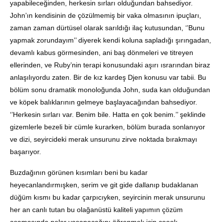
yapabileceğinden, herkesin sırları olduğundan bahsediyor.
John’ın kendisinin de çözülmemiş bir vaka olmasının ipuçları,
zaman zaman dürtüsel olarak sarıldığı ilaç kutusundan, ‘’Bunu
yapmak zorundayım’’ diyerek kendi koluna sapladığı şırıngadan,
devamlı kabus görmesinden, ani baş dönmeleri ve titreyen
ellerinden, ve Ruby’nin terapi konusundaki aşırı ısrarından biraz
anlaşılıyordu zaten. Bir de kız kardeş Djen konusu var tabii. Bu
bölüm sonu dramatik monoloğunda John, suda kan olduğundan
ve köpek balıklarının gelmeye başlayacağından bahsediyor.
‘’Herkesin sırları var. Benim bile. Hatta en çok benim.’’ şeklinde
gizemlerle bezeli bir cümle kurarken, bölüm burada sonlanıyor
ve dizi, seyircideki merak unsurunu zirve noktada bırakmayı
başarıyor.
Buzdağının görünen kısımları beni bu kadar
heyecanlandırmışken, serim ve git gide dallanıp budaklanan
düğüm kısmı bu kadar çarpıcıyken, seyircinin merak unsurunu
her an canlı tutan bu olağanüstü kaliteli yapımın çözüm