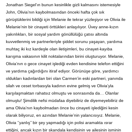
Jonathan Siegel’ın bunun kesinlikle gizli kalmasını istemesiyle
John, Olivia’nın kaybolmasından önceki hafta çok sık
görüştüklerini bildiği için Melanie ile tekrar yüzleşiyor ve Olivia ile
Melanie’nin bir cinayeti örttükleri anlaşılıyor. Üvey anne-kızın
yakınlıkları, bir sosyal yardım gönüllülüğü çatısı altında
kuvvetlenmiş ve partnerleriyle şiddet sorunu yaşayan, yardıma
muhtaç iki kız kardeşle olan iletişimleri, bu cinayet-kayıba
karışma vakasının kilit noktalarından birini oluşturuyor. Melanie,
Olivia’nın o gece cinayet işlediği evden kendisine telefon ettiğini
ve yardıma çağırdığını itiraf ediyor. Görünüşe göre, yardımcı
oldukları kadınlardan biri olan Carmen’in eski partneri, yanında
silah ve ceset torbasıyla kadının evine gelmiş ve Olivia’yla
karşılaşmaktan rahatsız olmuştu ve sonrasında da… Olanlar
olmuştu! Şimdilik nefsi müdafaa diyebiliriz de diyemeyebiliriz de
ama Olivia’nın kaybolmadan önce bu cinayeti işlediğini kesin
olarak biliyoruz, en azından Melanie’nin yalancısıyız. Melanie,
Olivia ‘’yanlış’’ bir şey yapmadığı için polisi aramakta ısrar
ettiğini, ancak kızın bir skandala kendisinin ve ailesinin isminin