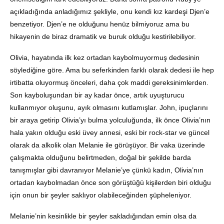
açıkladığında anladığımız şekliyle, onu kendi kız kardeşi Djen’e
benzetiyor. Djen’e ne olduğunu henüz bilmiyoruz ama bu
hikayenin de biraz dramatik ve buruk olduğu kestirilebiliyor.
Olivia, hayatında ilk kez ortadan kaybolmuyormuş dedesinin
söylediğine göre. Ama bu seferkinden farklı olarak dedesi ile hep
irtibatta oluyormuş önceleri, daha çok maddi gereksinimlerden.
Son kayboluşundan bir ay kadar önce, artık uyuşturucu
kullanmıyor oluşunu, ayık olmasını kutlamışlar. John, ipuçlarını
bir araya getirip Olivia’yı bulma yolculuğunda, ilk önce Olivia’nın
hala yakın olduğu eski üvey annesi, eski bir rock-star ve güncel
olarak da alkolik olan Melanie ile görüşüyor. Bir vaka üzerinde
çalışmakta olduğunu belirtmeden, doğal bir şekilde barda
tanışmışlar gibi davranıyor Melanie’ye çünkü kadın, Olivia’nın
ortadan kaybolmadan önce son görüştüğü kişilerden biri olduğu
için onun bir şeyler saklıyor olabileceğinden şüpheleniyor.
Melanie’nin kesinlikle bir şeyler sakladığından emin olsa da