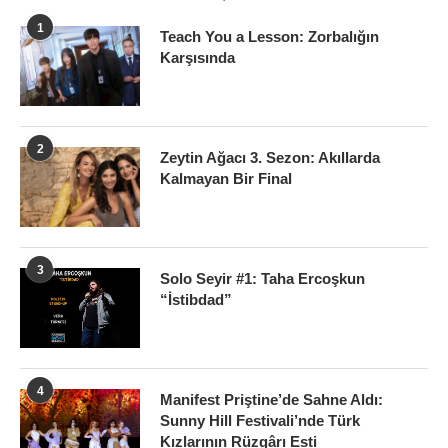
1
Teach You a Lesson: Zorbalığın
Karşısında
2
Zeytin Ağacı 3. Sezon: Akıllarda
Kalmayan Bir Final
3
Solo Seyir #1: Taha Ercoşkun
“İstibdad”
4
Manifest Priştine’de Sahne Aldı:
Sunny Hill Festivali’nde Türk
Kızlarının Rüzgârı Esti