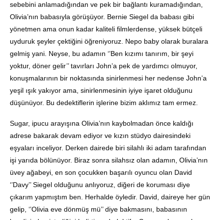
sebebini anlamadığından ve pek bir bağlantı kuramadığından,
Olivia’nın babasıyla görüşüyor. Bernie Siegel da babası gibi
yönetmen ama onun kadar kaliteli filmlerdense, yüksek bütçeli
uyduruk şeyler çektiğini öğreniyoruz. Nepo baby olarak buralara
gelmiş yani. Neyse, bu adamın ‘’Ben kızımı tanırım, bir şeyi
yoktur, döner gelir’’ tavırları John’a pek de yardımcı olmuyor,
konuşmalarının bir noktasında sinirlenmesi her nedense John’a
yeşil ışık yakıyor ama, sinirlenmesinin iyiye işaret olduğunu
düşünüyor. Bu dedektiflerin işlerine bizim aklımız tam ermez.
Sugar, ipucu arayışına Olivia’nın kaybolmadan önce kaldığı
adrese bakarak devam ediyor ve kızın stüdyo dairesindeki
eşyaları inceliyor. Derken dairede biri silahlı iki adam tarafından
işi yarıda bölünüyor. Biraz sonra silahsız olan adamın, Olivia’nın
üvey ağabeyi, en son çocukken başarılı oyuncu olan David
‘’Davy’’ Siegel olduğunu anlıyoruz, diğeri de koruması diye
çıkarım yapmıştım ben. Herhalde öyledir. David, daireye her gün
gelip, ‘’Olivia eve dönmüş mü’’ diye bakmasını, babasının