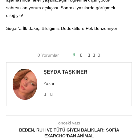
aşamasında neler yaşanacağını öğrenmek için çoook
sabırsızlanıyorum açıkçası. Sonraki yazılarda görüşmek
dileğiyle!
Sugar’a İlk Bakış: Bildiğimiz Dedektiflere Pek Benzemiyor!
0 Yorumlar
0
ŞEYDA TAŞKINER
Yazar
önceki yazı
BEDEN, RUH VE TÜTÜ GIYEN BALIKLAR: SOFIA
EXARCHO’DAN ANIMAL