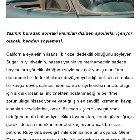
Yazının buradan sonraki kısımları diziden spoilerlar içeriyor
olacak, benden söylemesi.
California eyaletinin lisanslı bir özel dedektifi olduğunu söyleyen
Sugar’ın iyi niyetinin, hassasiyetinin ve merhametinin sadece
hayvanlara yönelik olduğunu söylemek çok yanlış olur. Tam
donanımlı bir dedektif olarak dövüşmeyi bildiği belli olsa da olası
bir kavga-dövüş sahnesinden sonra diziyi kendisi narrate ettiği
için sık sık insanları incitmekten hoşlanmadığını belirtme
zorunluluğu hissediyor ve yaptığı işin en sevdiği kısmının, kayıp
insanları sevdiklerine, onları özleyen kişilere kavuşturmak
olduğundan da bahsediyor. Silah taşımaktan, kendi güvenliği için
gerekli de olsa mümkün mertebe kaçınıyor ancak bu ısrarı,
patronu Ruby ona sevdiği filmlerden birinde ünlü oyuncu Glenn
Ford’un kullanmış olduğu silahı, bir koleksiyoncunun aracılığıyla