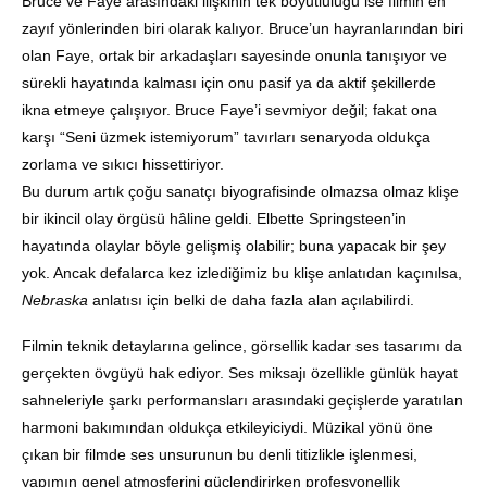
Bruce ve Faye arasındaki ilişkinin tek boyutluluğu ise filmin en
zayıf yönlerinden biri olarak kalıyor. Bruce’un hayranlarından biri
olan Faye, ortak bir arkadaşları sayesinde onunla tanışıyor ve
sürekli hayatında kalması için onu pasif ya da aktif şekillerde
ikna etmeye çalışıyor. Bruce Faye’i sevmiyor değil; fakat ona
karşı “Seni üzmek istemiyorum” tavırları senaryoda oldukça
zorlama ve sıkıcı hissettiriyor.
Bu durum artık çoğu sanatçı biyografisinde olmazsa olmaz klişe
bir ikincil olay örgüsü hâline geldi. Elbette Springsteen’in
hayatında olaylar böyle gelişmiş olabilir; buna yapacak bir şey
yok. Ancak defalarca kez izlediğimiz bu klişe anlatıdan kaçınılsa,
Nebraska
anlatısı için belki de daha fazla alan açılabilirdi.
Filmin teknik detaylarına gelince, görsellik kadar ses tasarımı da
gerçekten övgüyü hak ediyor. Ses miksajı özellikle günlük hayat
sahneleriyle şarkı performansları arasındaki geçişlerde yaratılan
harmoni bakımından oldukça etkileyiciydi. Müzikal yönü öne
çıkan bir filmde ses unsurunun bu denli titizlikle işlenmesi,
yapımın genel atmosferini güçlendirirken profesyonellik