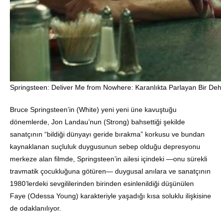
Springsteen: Deliver Me from Nowhere: Karanlıkta Parlayan Bir De
Bruce Springsteen’in (White) yeni yeni üne kavuştuğu
dönemlerde, Jon Landau’nun (Strong) bahsettiği şekilde
sanatçının “bildiği dünyayı geride bırakma” korkusu ve bundan
kaynaklanan suçluluk duygusunun sebep olduğu depresyonu
merkeze alan filmde, Springsteen’in ailesi içindeki —onu sürekli
travmatik çocukluğuna götüren— duygusal anılara ve sanatçının
1980’lerdeki sevgililerinden birinden esinlenildiği düşünülen
Faye (Odessa Young) karakteriyle yaşadığı kısa soluklu ilişkisine
de odaklanılıyor.