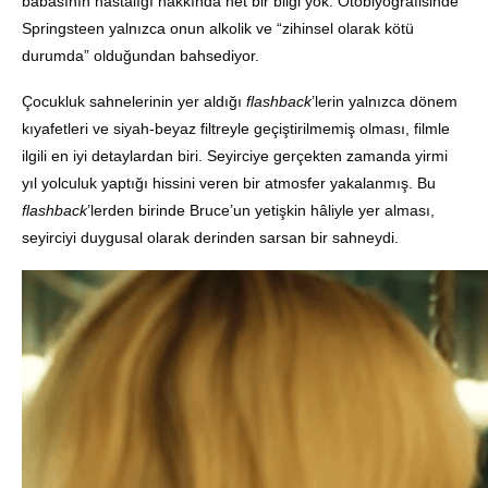
babasının hastalığı hakkında net bir bilgi yok. Otobiyografisinde
Springsteen yalnızca onun alkolik ve “zihinsel olarak kötü
durumda” olduğundan bahsediyor.
Çocukluk sahnelerinin yer aldığı
flashback
’lerin yalnızca dönem
kıyafetleri ve siyah-beyaz filtreyle geçiştirilmemiş olması, filmle
ilgili en iyi detaylardan biri. Seyirciye gerçekten zamanda yirmi
yıl yolculuk yaptığı hissini veren bir atmosfer yakalanmış. Bu
flashback
’lerden birinde Bruce’un yetişkin hâliyle yer alması,
seyirciyi duygusal olarak derinden sarsan bir sahneydi.