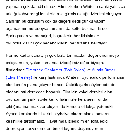
yapmam çok da adil olmaz. Filmi izlerken White’ın sanki yalnızca
taktığı kahverengi lenslerle role girmiş olduğu izlenimi oluşuyor.
Sanırım bu görüşüm çok da geçerli değil çünkü yapım
aşamasının neredeyse tamamında sette bulunan Bruce
Springsteen ve menajeri, başrollerin her ikisinin de
oyunculuklarını çok beğendiklerini her fırsatta belirtiyor.
Her ne kadar sanatçıyı çok fazla tanımadan değerlendirmeye
çalışsam da, yakın zamanda izlediğimiz diğer biyografi
filmlerinde
Timothée Chalamet (Bob Dylan)
ve
Austin Butler
(Elvis Presley)
ile karşılaştırınca White’ın oyunculuk performansı
oldukça ön plana çıkıyor bence. Üstelik şarkı söylemede de
olağanüstü derecede başarılı. Film için vokal dersleri alan
oyuncunun şarkı söylerkenki hâlini izlerken, sesin ondan
çıktığına inanmak zor oluyor. Bu konuda oldukça yetenekli.
Ayrıca karakterin hislerini seyirciye aktarmaktaki başarısı
kesinlikle tartışmasız. Hayatımda izlediğim en ikna edici
depresyon tasvirlerinden biri olduğunu düşünüyorum.