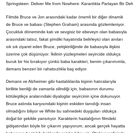
Springsteen: Deliver Me from Nowhere: Karanlıkta Parlayan Bir De
Filmde Bruce ve Jon arasındaki kadar önemli bir diğer dinamik
de Bruce ve babası (Stephen Graham) arasında gözlemleniyor.
Çocukluk döneminde katı ve sevgisiz bir ebeveyn olan babasıyla
arasındaki tatsız, fakat şimdiki hayatında belirleyici olan anıları
sık sık ziyaret eden Bruce, yetişkinliğinde de babasıyla ilişkisi
üzerine çok düşünüyor. İkilinin yüzleşmeleri seyircide oldukça
buruk bir his bırakıyor çünkü baba karakteri, benim çıkarımımla,
demans benzeri bir rahatsızlıkla baş ediyor.
Demans ve Alzheimer gibi hastalıklarda kişinin hatıralarıyla
birlikte benliği de zamanla silindiği için, babasının durumu
kötüleştikçe aralarındaki diyaloglar seyircinin içine dokunuyor.
Bruce aslında karşısındaki kişinin eskiden tanıdığı insan
olmadığını biliyor ve White bu sahnedeki duyguları oldukça
doğal bir şekilde yansıtıyor. Karakterin hastalığının filmdeki
gidişatından böyle bir çıkarım yapıyorum; ancak gerçek hayatta