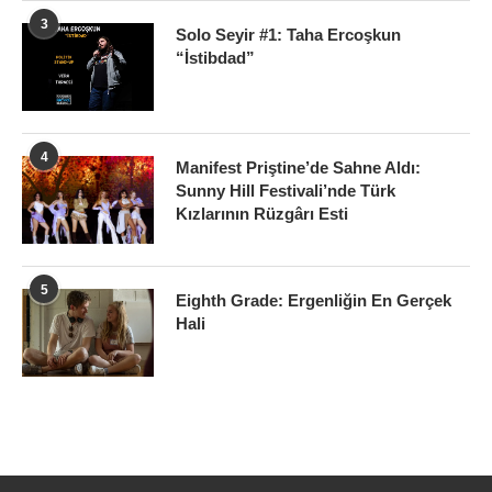
3
Solo Seyir #1: Taha Ercoşkun
“İstibdad”
4
Manifest Priştine’de Sahne Aldı:
Sunny Hill Festivali’nde Türk
Kızlarının Rüzgârı Esti
5
Eighth Grade: Ergenliğin En Gerçek
Hali