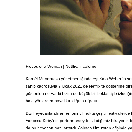
Pieces of a Woman | Netflix: İnceleme
Kornél Mundruczo yönetmenliğinde eşi Kata Wéber’in sena
sahip kadrosuyla 7 Ocak 2021’de Netflix’te gösterime gir
gösterilen ne var ki bizim de büyük bir beklentiyle izled
bazı yönlerden hayal kırıklığına uğrattı.
Bizi heyecanlandıran en birincil nokta çeşitli festivalle
Vanessa Kirby’nin performansıydı. İzlediğimiz hikayenin
da bu heyecanımızı arttırdı. Aslında film zaten afişinde y