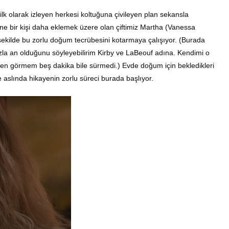
ilk olarak izleyen herkesi koltuğuna çivileyen plan sekansla
sine bir kişi daha eklemek üzere olan çiftimiz Martha (Vanessa
 şekilde bu zorlu doğum tecrübesini kotarmaya çalışıyor. (Burada
azla an olduğunu söyleyebilirim Kirby ve LaBeouf adına. Kendimi o
ırken görmem beş dakika bile sürmedi.) Evde doğum için bekledikleri
slında hikayenin zorlu süreci burada başlıyor.