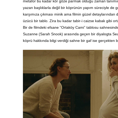
metafor bu kadar kör göze parmak olduğu zaman tanımını 
yazan başlıklarla değil bir köprünün yapım süreciyle de
karşımıza çıkması minik ama filmin güzel detaylarından den
üzücü bir tablo. Zira bu kadar tabir-i caizse kabak gibi or
Bir de filmdeki efsane “Ortaköy Cami” tablosu sahnes
Suzanne (Sarah Snook) arasında geçen bir diyalogta Se
köprü hakkında bilgi verdiği sahne bir gaf ise gerçekten b