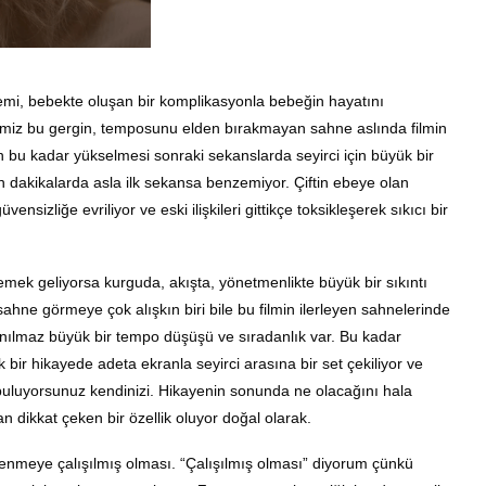
mi, bebekte oluşan bir komplikasyonla bebeğin hayatını
imiz bu gergin, temposunu elden bırakmayan sahne aslında filmin
in bu kadar yükselmesi sonraki sekanslarda seyirci için büyük bir
en dakikalarda asla ilk sekansa benzemiyor. Çiftin ebeye olan
ensizliğe evriliyor ve eski ilişkileri gittikçe toksikleşerek sıkıcı bir
izlemek geliyorsa kurguda, akışta, yönetmenlikte büyük bir sıkıntı
ahne görmeye çok alışkın biri bile bu filmin ilerleyen sahnelerinde
inanılmaz büyük bir tempo düşüşü ve sıradanlık var. Bu kadar
bir hikayede adeta ekranla seyirci arasına bir set çekiliyor ve
e buluyorsunuz kendinizi. Hikayenin sonunda ne olacağını hala
n dikkat çeken bir özellik oluyor doğal olarak.
slenmeye çalışılmış olması. “Çalışılmış olması” diyorum çünkü