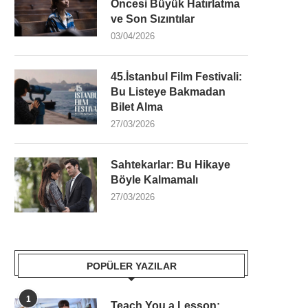
Öncesi Büyük Hatırlatma
ve Son Sızıntılar
03/04/2026
45.İstanbul Film Festivali:
Bu Listeye Bakmadan
Bilet Alma
27/03/2026
Sahtekarlar: Bu Hikaye
Böyle Kalmamalı
27/03/2026
POPÜLER YAZILAR
1
Teach You a Lesson: