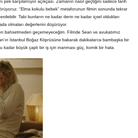
pek karşılamıyor açıkçası. Zamanın nasıl geçtiğini sadece tarih
 görüyoruz. “Elma kokulu bebek” metaforunun filmin sonunda tekrar
ilebilir. Tabi bunların ne kadar derin ne kadar içsel oldukları
tada olmaları değerlerini düşürüyor.
inden bahsetmeden geçemeyeceğim. Filmde Sean ve avukatımız
an’ın İstanbul Boğaz Köprüsüne bakarak dakikalarca bambaşka bir
u kadar büyük çaplı bir iş için inanması güç, komik bir hata.