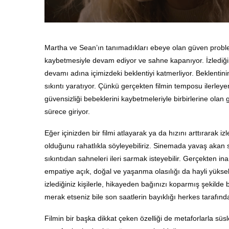
Martha ve Sean’ın tanımadıkları ebeye olan güven proble
kaybetmesiyle devam ediyor ve sahne kapanıyor. İzlediğ
devamı adına içimizdeki beklentiyi katmerliyor. Beklentin
sıkıntı yaratıyor. Çünkü gerçekten filmin temposu ilerley
güvensizliği bebeklerini kaybetmeleriyle birbirlerine olan güv
sürece giriyor.
Eğer içinizden bir filmi atlayarak ya da hızını arttırarak 
olduğunu rahatlıkla söyleyebiliriz. Sinemada yavaş akan s
sıkıntıdan sahneleri ileri sarmak isteyebilir. Gerçekten 
empatiye açık, doğal ve yaşanma olasılığı da hayli yüksek 
izlediğiniz kişilerle, hikayeden bağınızı koparmış şekild
merak etseniz bile son saatlerin bayıklığı herkes tarafında
Filmin bir başka dikkat çeken özelliği de metaforlarla sü