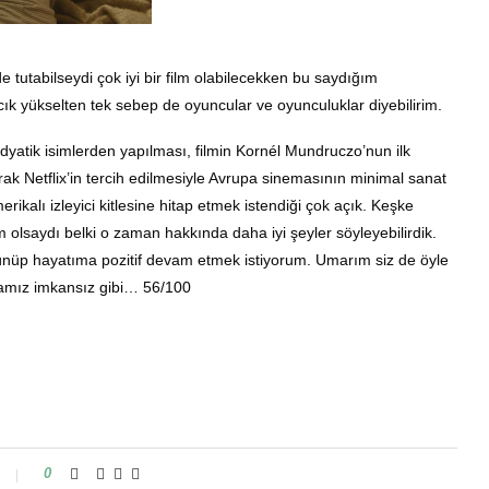
e tutabilseydi çok iyi bir film olabilecekken bu saydığım
ık yükselten tek sebep de oyuncular ve oyunculuklar diyebilirim.
dyatik isimlerden yapılması, filmin Kornél Mundruczo’nun ilk
rak Netflix’in tercih edilmesiyle Avrupa sinemasının minimal sanat
ikalı izleyici kitlesine hitap etmek istendiği çok açık. Keşke
ilm olsaydı belki o zaman hakkında daha iyi şeyler söyleyebilirdik.
düşünüp hayatıma pozitif devam etmek istiyorum. Umarım siz de öyle
lmamız imkansız gibi… 56/100
0