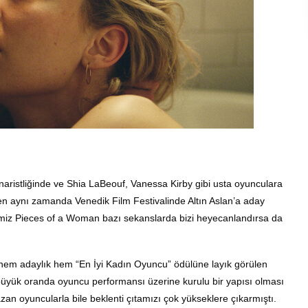
ristliğinde ve Shia LaBeouf, Vanessa Kirby gibi usta oyunculara
en aynı zamanda Venedik Film Festivalinde Altın Aslan’a aday
iğimiz Pieces of a Woman bazı sekanslarda bizi heyecanlandırsa da
rde hem adaylık hem “En İyi Kadın Oyuncu” ödülüne layık görülen
 büyük oranda oyuncu performansı üzerine kurulu bir yapısı olması
azan oyuncularla bile beklenti çıtamızı çok yükseklere çıkarmıştı.