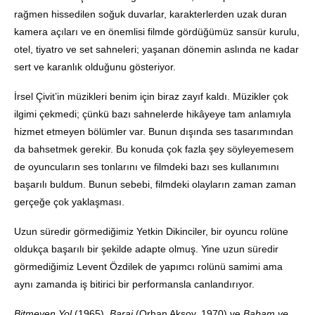
rağmen hissedilen soğuk duvarlar, karakterlerden uzak duran
kamera açıları ve en önemlisi filmde gördüğümüz sansür kurulu,
otel, tiyatro ve set sahneleri; yaşanan dönemin aslında ne kadar
sert ve karanlık olduğunu gösteriyor.
İrsel Çivit’in müzikleri benim için biraz zayıf kaldı. Müzikler çok
ilgimi çekmedi; çünkü bazı sahnelerde hikâyeye tam anlamıyla
hizmet etmeyen bölümler var. Bunun dışında ses tasarımından
da bahsetmek gerekir. Bu konuda çok fazla şey söyleyemesem
de oyuncuların ses tonlarını ve filmdeki bazı ses kullanımını
başarılı buldum. Bunun sebebi, filmdeki olayların zaman zaman
gerçeğe çok yaklaşması.
Uzun süredir görmediğimiz Yetkin Dikinciler, bir oyuncu rolüne
oldukça başarılı bir şekilde adapte olmuş. Yine uzun süredir
görmediğimiz Levent Özdilek de yapımcı rolünü samimi ama
aynı zamanda iş bitirici bir performansla canlandırıyor.
Bitmeyen Yol
(1965),
Baraj
(Orhan Aksoy, 1970) ve
Babam ve