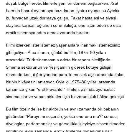
düşük bütçeli erotik filmlerle yeni bir dönem başlatırken,
Kral
Lear
’da başrol oynamaya hazırlanan tiyatro oyuncusu Aytekin
bu furyadan uzak durmaya çalışır. Fakat hasta eşi ve siyasi
olaylara karışan oğlunun sorumluluğu, onu istemeden de olsa
erotik sinemaya adım atmak zorunda bırakır.
Filmi izlerken ister istemez yaşananlara inanmak istemezsiniz
gibi geliyor. Ama inanın; çünkü bu film, 1975–80 yılları
arasındaki Türk sinemasının adeta bir raporu niteliğinde.
Sinema sektörünün ve Yeşilçam’ın giderek kötüye gidişini
resmederken, diğer yandan para ile meslek aşkı arasında kalan
birinin hikâyesini anlatıyor. Öyle ki 1975–80 yılları arasında
karşımıza çıkan “erotik-avantür” filmleri, aslında oyuncular,
sinemacılar ve yapım şirketleri için bir zorunluluk hâline gelmişti.
Bu film özelinde ise bir aktörün ve aynı zamanda bir babanın
gözünden “Parayı mı seçersin, yoksa onurunu mu?” sorusu;
diyaloglar, performanslar ve görsellikle izleyiciye hissettirilmeden
soruluyor. Aynı zamanda, erotik filmlerde oynadığına dair