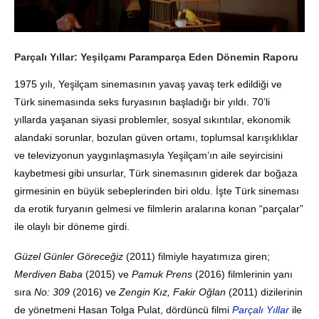
Parçalı Yıllar: Yeşilçamı Paramparça Eden Dönemin Raporu
1975 yılı, Yeşilçam sinemasının yavaş yavaş terk edildiği ve
Türk sinemasında seks furyasının başladığı bir yıldı. 70’li
yıllarda yaşanan siyasi problemler, sosyal sıkıntılar, ekonomik
alandaki sorunlar, bozulan güven ortamı, toplumsal karışıklıklar
ve televizyonun yaygınlaşmasıyla Yeşilçam’ın aile seyircisini
kaybetmesi gibi unsurlar, Türk sinemasının giderek dar boğaza
girmesinin en büyük sebeplerinden biri oldu. İşte Türk sineması
da erotik furyanın gelmesi ve filmlerin aralarına konan “parçalar”
ile olaylı bir döneme girdi.
Güzel Günler Göreceğiz
(2011) filmiyle hayatımıza giren;
Merdiven Baba
(2015) ve
Pamuk Prens
(2016) filmlerinin yanı
sıra
No: 309
(2016) ve
Zengin Kız, Fakir Oğlan
(2011) dizilerinin
de yönetmeni Hasan Tolga Pulat, dördüncü filmi
Parçalı Yıllar
ile