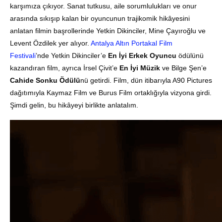
karşımıza çıkıyor. Sanat tutkusu, aile sorumlulukları ve onur
arasında sıkışıp kalan bir oyuncunun trajikomik hikâyesini
anlatan filmin başrollerinde Yetkin Dikinciler, Mine Çayıroğlu ve
Levent Özdilek yer alıyor.
Antalya Altın Portakal Film
Festivali
’nde Yetkin Dikinciler’e
En İyi Erkek Oyuncu
ödülünü
kazandıran film, ayrıca İrsel Çivit’e
En İyi Müzik
ve Bilge Şen’e
Cahide Sonku Ödülü
nü getirdi. Film, dün itibarıyla A90 Pictures
dağıtımıyla Kaymaz Film ve Burus Film ortaklığıyla vizyona girdi.
Şimdi gelin, bu hikâyeyi birlikte anlatalım.