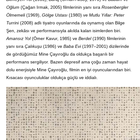
Oğlum
(Çağan Irmak, 2005) filmlerinin yanı sıra
Rosenbergler
Ölmemeli
(1969),
Gölge Ustası
(1980) ve
Mutlu Yıllar: Peter
Turrini
(2008) adlı tiyatro oyunlarında da oynamış olan Bilge
Şen, zekâsı ve performansıyla akılda kalan isimlerden biri.
Amansız Yol
(Ömer Kavur, 1985) ve
Berdel
(1990) filmlerinin
yanı sıra
Çalıkuşu
(1986) ve
Baba Evi
(1997–2001) dizilerinde
de gördüğümüz Mine Çayıroğlu da oldukça başarılı bir
performans sergiliyor. Bazen depresif ama çoğu zaman hayat
dolu enerjisiyle Mine Çayıroğlu, filmin en iyi oyuncularından biri.
Kısacası oyunculuklar oldukça güçlü ve iddialı.