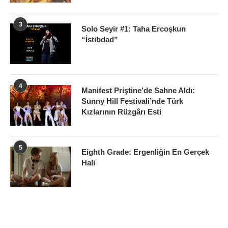
3
Solo Seyir #1: Taha Ercoşkun
“İstibdad”
4
Manifest Priştine’de Sahne Aldı:
Sunny Hill Festivali’nde Türk
Kızlarının Rüzgârı Esti
5
Eighth Grade: Ergenliğin En Gerçek
Hali