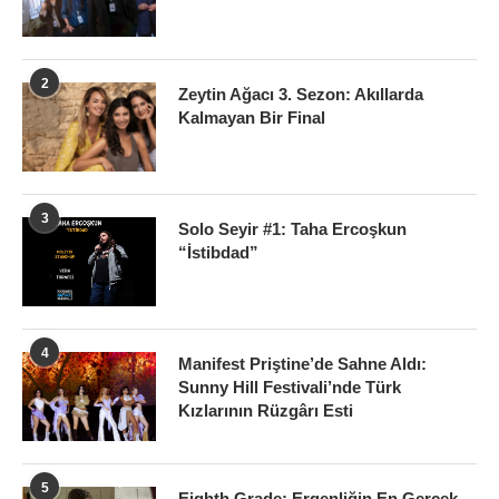
2
Zeytin Ağacı 3. Sezon: Akıllarda
Kalmayan Bir Final
3
Solo Seyir #1: Taha Ercoşkun
“İstibdad”
4
Manifest Priştine’de Sahne Aldı:
Sunny Hill Festivali’nde Türk
Kızlarının Rüzgârı Esti
5
Eighth Grade: Ergenliğin En Gerçek