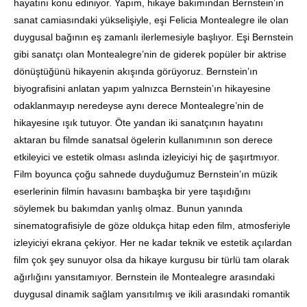
hayatını konu ediniyor. Yapım, hikaye bakımından Bernstein’ın
sanat camiasındaki yükselişiyle, eşi Felicia Montealegre ile olan
duygusal bağının eş zamanlı ilerlemesiyle başlıyor. Eşi Bernstein
gibi sanatçı olan Montealegre’nin de giderek popüler bir aktrise
dönüştüğünü hikayenin akışında görüyoruz. Bernstein’ın
biyografisini anlatan yapım yalnızca Bernstein’ın hikayesine
odaklanmayıp neredeyse aynı derece Montealegre’nin de
hikayesine ışık tutuyor. Öte yandan iki sanatçının hayatını
aktaran bu filmde sanatsal ögelerin kullanımının son derece
etkileyici ve estetik olması aslında izleyiciyi hiç de şaşırtmıyor.
Film boyunca çoğu sahnede duyduğumuz Bernstein’ın müzik
eserlerinin filmin havasını bambaşka bir yere taşıdığını
söylemek bu bakımdan yanlış olmaz. Bunun yanında
sinematografisiyle de göze oldukça hitap eden film, atmosferiyle
izleyiciyi ekrana çekiyor. Her ne kadar teknik ve estetik açılardan
film çok şey sunuyor olsa da hikaye kurgusu bir türlü tam olarak
ağırlığını yansıtamıyor. Bernstein ile Montealegre arasındaki
duygusal dinamik sağlam yansıtılmış ve ikili arasındaki romantik