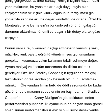
geniş çerçevede, aslında sanatçı kimliğin kişinin hayatındaki
yansımalarının, bu yansımaların aşk duygusuyla olan
çarpışmasının ve kişinin kimlik olgusunun tartışılması gibi
yönleriyle kendine artı bir değer kaydettiği de ortada. Özellikle
Montealegre ile Bernstein’ın bu kimliksel yönünün çakıştığı
durumun aktarılması önemli ve başarılı bir detay olarak göze
çarpıyor.
Bunun yanı sıra, hikayenin geçtiği atmosferin yansıtılış şekli,
müzikler, renk paleti, görüntü yönetimi, ses gibi unsurların
gerçekten kusursuza yakın kullanımı takdir edilmeye değer.
Ayrıca makyaj ve kostüm tasarımına da dikkat çekmek
gerekiyor. Özellikle Bradley Cooper için uygulanan makyaj
tekniklerinin görsel açıdan çok başarılı olduğunu söylemek
mümkün. Öte yandan filmin belki de ödül sezonunda bu kadar
göz önünde olmasının sebeplerinin en başında hem Bradley
Cooper’ın hem de Carey Mulligan’ın göz dolduran, enfes
performansları şüphesiz. İki oyuncunun da baştan sona görsel
şölen sunan performansları izleyiciyi büyülüyor desek yanlış