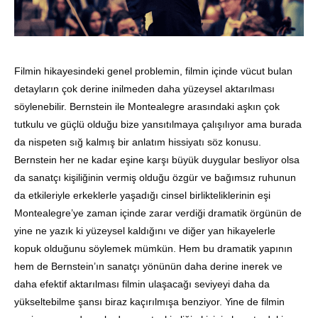
Filmin hikayesindeki genel problemin, filmin içinde vücut bulan
detayların çok derine inilmeden daha yüzeysel aktarılması
söylenebilir. Bernstein ile Montealegre arasındaki aşkın çok
tutkulu ve güçlü olduğu bize yansıtılmaya çalışılıyor ama burada
da nispeten sığ kalmış bir anlatım hissiyatı söz konusu.
Bernstein her ne kadar eşine karşı büyük duygular besliyor olsa
da sanatçı kişiliğinin vermiş olduğu özgür ve bağımsız ruhunun
da etkileriyle erkeklerle yaşadığı cinsel birlikteliklerinin eşi
Montealegre’ye zaman içinde zarar verdiği dramatik örgünün de
yine ne yazık ki yüzeysel kaldığını ve diğer yan hikayelerle
kopuk olduğunu söylemek mümkün. Hem bu dramatik yapının
hem de Bernstein’ın sanatçı yönünün daha derine inerek ve
daha efektif aktarılması filmin ulaşacağı seviyeyi daha da
yükseltebilme şansı biraz kaçırılmışa benziyor. Yine de filmin