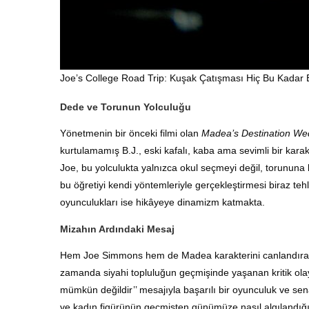
Joe’s College Road Trip: Kuşak Çatışması Hiç Bu Kadar 
Dede ve Torunun Yolculuğu
Yönetmenin bir önceki filmi olan
Madea’s Destination We
kurtulamamış B.J., eski kafalı, kaba ama sevimli bir karak
Joe, bu yolculukta yalnızca okul seçmeyi değil, torununa
bu öğretiyi kendi yöntemleriyle gerçekleştirmesi biraz te
oyunculukları ise hikâyeye dinamizm katmakta.
Mizahın Ardındaki Mesaj
Hem Joe Simmons hem de Madea karakterini canlandıran 
zamanda siyahi topluluğun geçmişinde yaşanan kritik ola
mümkün değildir’’ mesajıyla başarılı bir oyunculuk ve sena
ve kadın figürünün geçmişten günümüze nasıl algılandığı