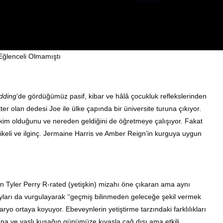
Eğlenceli Olmamıştı
dding
’de gördüğümüz pasif, kibar ve hâlâ çocukluk reflekslerinden
ter olan dedesi Joe ile ülke çapında bir üniversite turuna çıkıyor.
 kim olduğunu ve nereden geldiğini de öğretmeye çalışıyor. Fakat
hlikeli ve ilginç. Jermaine Harris ve Amber Reign’in kurguya uygun
Tyler Perry R-rated (yetişkin) mizahı öne çıkaran ama aynı
yları da vurgulayarak ‘‘geçmiş bilinmeden geleceğe şekil vermek
ryo ortaya koyuyor. Ebeveynlerin yetiştirme tarzındaki farklılıkları
na ve yaşlı kuşağın günümüze kıyasla çağ dışı ama etkili