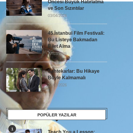
Öncesi Büyük Hatırlatma
ve Son Sızıntılar
03/04/2026
45.İstanbul Film Festivali:
Bu Listeye Bakmadan
Bilet Alma
27/03/2026
Sahtekarlar: Bu Hikaye
Böyle Kalmamalı
27/03/2026
POPÜLER YAZILAR
1
Teach You a Lesson: