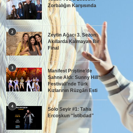
Zorbalığın Karşısında
2
Zeytin Ağacı 3. Sezon:
Akıllarda Kalmayan Bir
Final
3
Manifest Priştine’de
Sahne Aldı: Sunny Hill
Festivali’nde Türk
Kızlarının Rüzgârı Esti
4
Solo Seyir #1: Taha
Ercoşkun “İstibdad”