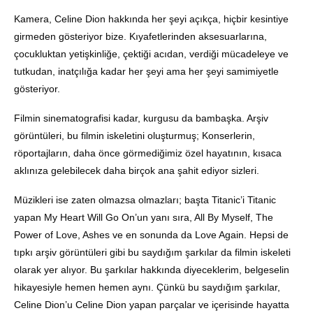
Kamera, Celine Dion hakkında her şeyi açıkça, hiçbir kesintiye
girmeden gösteriyor bize. Kıyafetlerinden aksesuarlarına,
çocukluktan yetişkinliğe, çektiği acıdan, verdiği mücadeleye ve
tutkudan, inatçılığa kadar her şeyi ama her şeyi samimiyetle
gösteriyor.
Filmin sinematografisi kadar, kurgusu da bambaşka. Arşiv
görüntüleri, bu filmin iskeletini oluşturmuş; Konserlerin,
röportajların, daha önce görmediğimiz özel hayatının, kısaca
aklınıza gelebilecek daha birçok ana şahit ediyor sizleri.
Müzikleri ise zaten olmazsa olmazları; başta Titanic’i Titanic
yapan My Heart Will Go On’un yanı sıra, All By Myself, The
Power of Love, Ashes ve en sonunda da Love Again. Hepsi de
tıpkı arşiv görüntüleri gibi bu saydığım şarkılar da filmin iskeleti
olarak yer alıyor. Bu şarkılar hakkında diyeceklerim, belgeselin
hikayesiyle hemen hemen aynı. Çünkü bu saydığım şarkılar,
Celine Dion’u Celine Dion yapan parçalar ve içerisinde hayatta