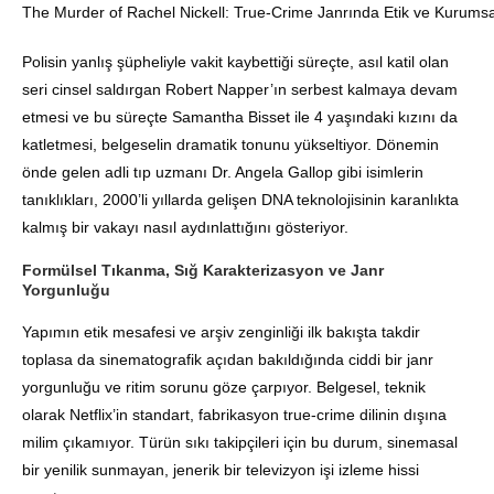
The Murder of Rachel Nickell: True-Crime Janrında Etik ve Kurums
Polisin yanlış şüpheliyle vakit kaybettiği süreçte, asıl katil olan
seri cinsel saldırgan Robert Napper’ın serbest kalmaya devam
etmesi ve bu süreçte Samantha Bisset ile 4 yaşındaki kızını da
katletmesi, belgeselin dramatik tonunu yükseltiyor. Dönemin
önde gelen adli tıp uzmanı Dr. Angela Gallop gibi isimlerin
tanıklıkları, 2000’li yıllarda gelişen DNA teknolojisinin karanlıkta
kalmış bir vakayı nasıl aydınlattığını gösteriyor.
Formülsel Tıkanma, Sığ Karakterizasyon ve Janr
Yorgunluğu
Yapımın etik mesafesi ve arşiv zenginliği ilk bakışta takdir
toplasa da sinematografik açıdan bakıldığında ciddi bir janr
yorgunluğu ve ritim sorunu göze çarpıyor. Belgesel, teknik
olarak Netflix’in standart, fabrikasyon true-crime dilinin dışına
milim çıkamıyor. Türün sıkı takipçileri için bu durum, sinemasal
bir yenilik sunmayan, jenerik bir televizyon işi izleme hissi