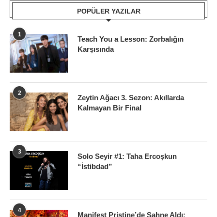
POPÜLER YAZILAR
1
Teach You a Lesson: Zorbalığın
Karşısında
2
Zeytin Ağacı 3. Sezon: Akıllarda
Kalmayan Bir Final
3
Solo Seyir #1: Taha Ercoşkun
“İstibdad”
4
Manifest Priştine’de Sahne Aldı: