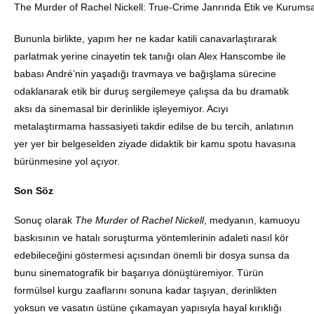
The Murder of Rachel Nickell: True-Crime Janrında Etik ve Kurums
Bununla birlikte, yapım her ne kadar katili canavarlaştırarak
parlatmak yerine cinayetin tek tanığı olan Alex Hanscombe ile
babası André’nin yaşadığı travmaya ve bağışlama sürecine
odaklanarak etik bir duruş sergilemeye çalışsa da bu dramatik
aksı da sinemasal bir derinlikle işleyemiyor. Acıyı
metalaştırmama hassasiyeti takdir edilse de bu tercih, anlatının
yer yer bir belgeselden ziyade didaktik bir kamu spotu havasına
bürünmesine yol açıyor.
Son Söz
Sonuç olarak
The Murder of Rachel Nickell
, medyanın, kamuoyu
baskısının ve hatalı soruşturma yöntemlerinin adaleti nasıl kör
edebileceğini göstermesi açısından önemli bir dosya sunsa da
bunu sinematografik bir başarıya dönüştüremiyor. Türün
formülsel kurgu zaaflarını sonuna kadar taşıyan, derinlikten
yoksun ve vasatın üstüne çıkamayan yapısıyla hayal kırıklığı