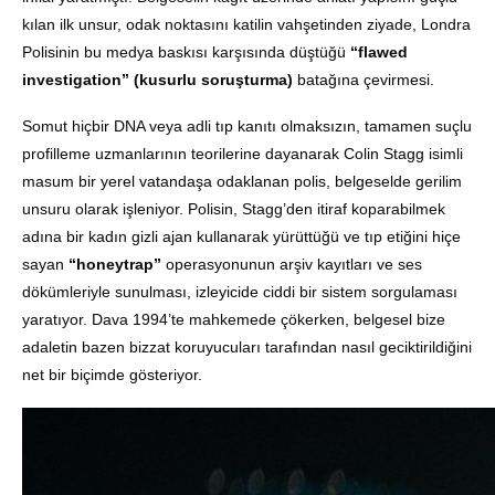
kılan ilk unsur, odak noktasını katilin vahşetinden ziyade, Londra
Polisinin bu medya baskısı karşısında düştüğü
“flawed
investigation” (kusurlu soruşturma)
batağına çevirmesi.
Somut hiçbir DNA veya adli tıp kanıtı olmaksızın, tamamen suçlu
profilleme uzmanlarının teorilerine dayanarak Colin Stagg isimli
masum bir yerel vatandaşa odaklanan polis, belgeselde gerilim
unsuru olarak işleniyor. Polisin, Stagg’den itiraf koparabilmek
adına bir kadın gizli ajan kullanarak yürüttüğü ve tıp etiğini hiçe
sayan
“honeytrap”
operasyonunun arşiv kayıtları ve ses
dökümleriyle sunulması, izleyicide ciddi bir sistem sorgulaması
yaratıyor. Dava 1994’te mahkemede çökerken, belgesel bize
adaletin bazen bizzat koruyucuları tarafından nasıl geciktirildiğini
net bir biçimde gösteriyor.