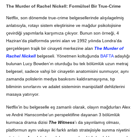
The Murder of Rachel Nickell: Formülsel Bir True-Crime
Netflix, son dönemde true-crime belgesellerinde alışılagelmiş
anlatısıyla, rotayı sistem eleştirisine ve mağdur psikolojisine
çevirdiği yapımlarla karşımıza çıkıyor. Bunun son örneği, 4
Haziran’da platformda yerini alan ve 1992 yılında Londra’da
gerçekleşen trajik bir cinayeti merkezine alan
The Murder of
Rachel Nickell
belgeseli. Yönetmen koltuğunda
BAFTA
adaylığı
bulunan Lucy Bowden’ın oturduğu bu tek bölümlük uzun metraj
belgesel, sadece vahşi bir cinayetin anatomisini sunmuyor, aynı
zamanda polislerin medya baskısını kaldıramayışına, tıp
biliminin sınırlarını ve adalet sisteminin manipülatif dehlizlerini
masaya yatırıyor.
Netflix’in bu belgeselle eş zamanlı olarak, olayın mağdurları Alex
ve André Hanscombe’un perspektifine dayanan 3 bölümlük
kurmaca drama dizisi
The Witness
’ı da yayınlamış olması,
platformun aynı vakayı iki farklı anlatı stratejisiyle sunma niyetini