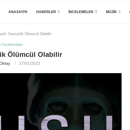
ANASAYFA
HABERLER
İNCELEMELER
MÜZIK
ush: Sessizlik Ölümcül Olabilir
m İncelemeleri
ik Ölümcül Olabilir
 Oktay
17/01/2023