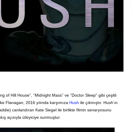
of Hill House”, “Midnight Mass” ve “Doctor Sleep” gibi çeşitli
 Mike Flanagan, 2016 yılında karşımıza
Hush
ile çıkmıştır. Hush’ın
ddie) canlandıran Kate Siegel ile birlikte filmin senaryosunu
kış açısıyla izleyiciye sunmuştur.