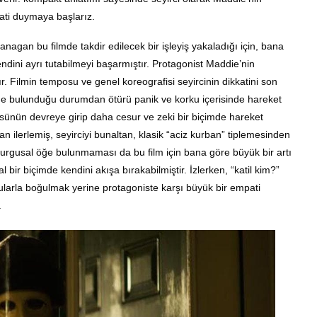
ati duymaya başlarız.
agan bu filmde takdir edilecek bir işleyiş yakaladığı için, bana
dini ayrı tutabilmeyi başarmıştır. Protagonist Maddie’nin
. Filmin temposu ve genel koreografisi seyircinin dikkatini son
inde bulunduğu durumdan ötürü panik ve korku içerisinde hareket
sünün devreye girip daha cesur ve zeki bir biçimde hareket
n ilerlemiş, seyirciyi bunaltan, klasik “aciz kurban” tiplemesinden
 kurgusal öğe bulunmaması da bu film için bana göre büyük bir artı
bir biçimde kendini akışa bırakabilmiştir. İzlerken, “katil kim?”
rularla boğulmak yerine protagoniste karşı büyük bir empati
.