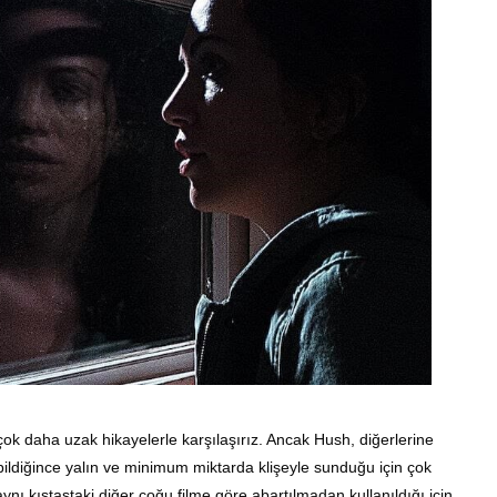
ok daha uzak hikayelerle karşılaşırız. Ancak Hush, diğerlerine
bildiğince yalın ve minimum miktarda klişeyle sunduğu için çok
aynı kıstastaki diğer çoğu filme göre abartılmadan kullanıldığı için