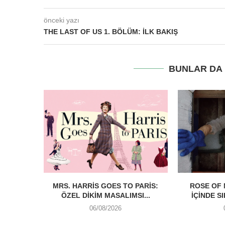
önceki yazı
THE LAST OF US 1. BÖLÜM: İLK BAKIŞ
BUNLAR DA I
MRS. HARRIS GOES TO PARIS:
ROSE OF 
ÖZEL DIKIM MASALIMSI...
İÇINDE S
06/08/2026