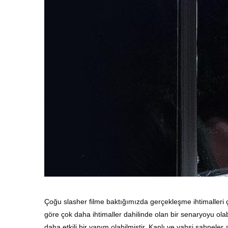
Çoğu slasher filme baktığımızda gerçekleşme ihtimalleri ç
göre çok daha ihtimaller dahilinde olan bir senaryoyu ola
daha etkili bir yapım olabilmiştir. Kanlı ve vahşi sahneler 