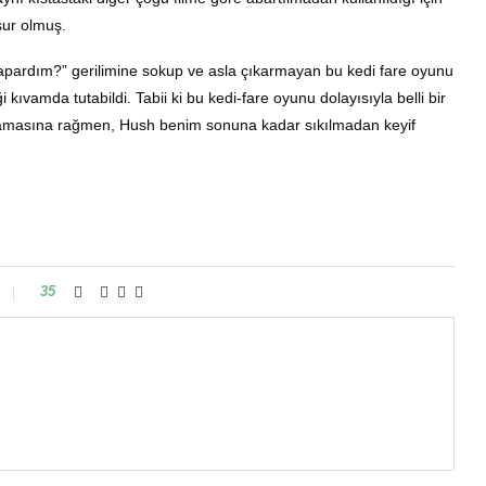
nsur olmuş.
yapardım?” gerilimine sokup ve asla çıkarmayan bu kedi fare oyunu
ıvamda tutabildi. Tabii ki bu kedi-fare oyunu dolayısıyla belli bir
aşlamasına rağmen, Hush benim sonuna kadar sıkılmadan keyif
35