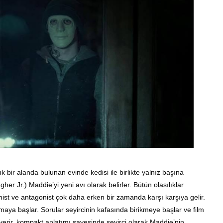
k bir alanda bulunan evinde kedisi ile birlikte yalnız başına
gher Jr.) Maddie’yi yeni avı olarak belirler. Bütün olasılıklar
ist ve antagonist çok daha erken bir zamanda karşı karşıya gelir.
maya başlar. Sorular seyircinin kafasında birikmeye başlar ve film
cu verir. kompakt anlatımı sayesinde seyirci olarak Maddie’nin