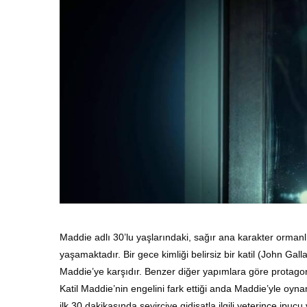
Maddie adlı 30’lu yaşlarındaki, sağır ana karakter ormanlı
yaşamaktadır. Bir gece kimliği belirsiz bir katil (John Galla
Maddie’ye karşıdır. Benzer diğer yapımlara göre protagon
Katil Maddie’nin engelini fark ettiği anda Maddie’yle oyna
ilk 30 dakikasında seyirciye gidişatla ilgili yeterince ipu