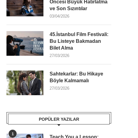
Öncesi Büyük Hatırlatma
ve Son Sızıntılar
03/04/2026
45.İstanbul Film Festivali:
Bu Listeye Bakmadan
Bilet Alma
27/03/2026
Sahtekarlar: Bu Hikaye
Böyle Kalmamalı
27/03/2026
POPÜLER YAZILAR
1
Teach You a Lesson: