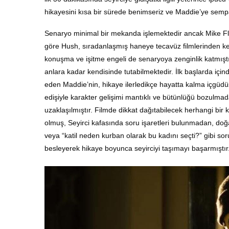
hikayesini kısa bir sürede benimseriz ve Maddie’ye semp
Senaryo minimal bir mekanda işlemektedir ancak Mike Flan
göre Hush, sıradanlaşmış haneye tecavüz filmlerinden ken
konuşma ve işitme engeli de senaryoya zenginlik katmıştır
anlara kadar kendisinde tutabilmektedir. İlk başlarda iç
eden Maddie’nin, hikaye ilerledikçe hayatta kalma içgüdü
edişiyle karakter gelişimi mantıklı ve bütünlüğü bozulmada
uzaklaşılmıştır. Filmde dikkat dağıtabilecek herhangi bir
olmuş, Seyirci kafasında soru işaretleri bulunmadan, doğal 
veya “katil neden kurban olarak bu kadını seçti?” gibi so
besleyerek hikaye boyunca seyirciyi taşımayı başarmıştır