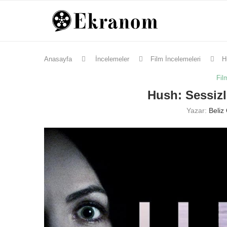
Anasayfa
İncelemeler
Film İncelemeleri
H
Fil
Hush: Sessizl
Yazar:
Beliz