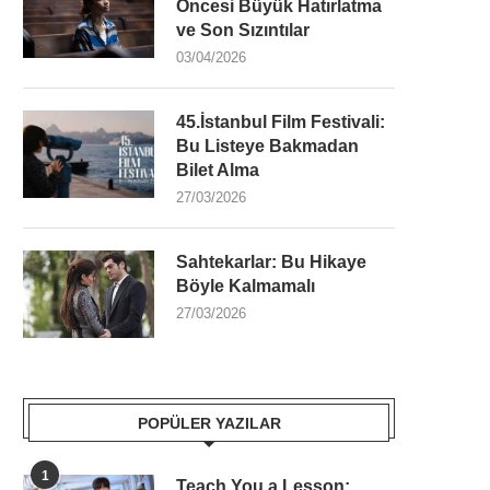
Öncesi Büyük Hatırlatma
ve Son Sızıntılar
03/04/2026
45.İstanbul Film Festivali:
Bu Listeye Bakmadan
Bilet Alma
27/03/2026
Sahtekarlar: Bu Hikaye
Böyle Kalmamalı
27/03/2026
POPÜLER YAZILAR
1
Teach You a Lesson: