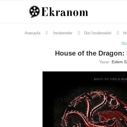
Anasayfa
İncelemeler
Dizi İncelemeleri
Ho
Diz
House of the Dragon: 
Yazar:
Eslem S