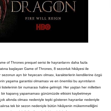
me of Thrones prequel serisi ile hayranlarını daha fazla
yatına başlayan Game of Thrones, 8 sezonluk hikâyesi ile
r sezonun ayrı bir heyecanı olması, karakterlerin kendilerine özgü
terin yaşama garantisi olmaması ve en önemlisi bu ayrıntıların
 listelerinin bir numarası haline gelmişti. Her yaştan her milletten
 iyi bir kapanış yapamaması günümüzde etkisini kaybetmeye
ok altında olması nedeniyle tepki gösteren hayranlar nedeniyle
kalırsa tek bir sezon nedeniyle bütün hikâyenin mükemmelliğini