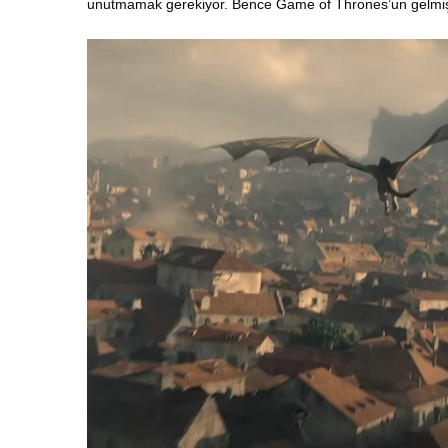
unutmamak gerekiyor. Bence Game of Thrones’un gelmiş geç