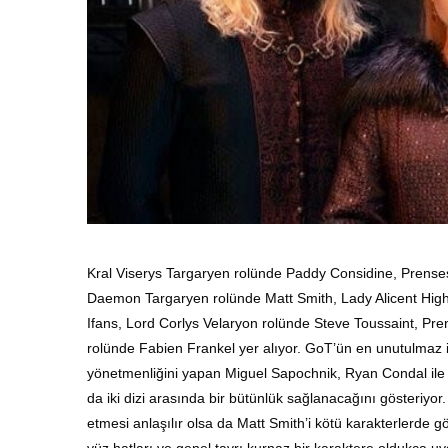
Kral Viserys Targaryen rolünde Paddy Considine, Prenses
Daemon Targaryen rolünde Matt Smith, Lady Alicent High
Ifans, Lord Corlys Velaryon rolünde Steve Toussaint, Pr
rolünde Fabien Frankel yer alıyor. GoT’ün en unutulmaz i
yönetmenliğini yapan Miguel Sapochnik, Ryan Condal ile b
da iki dizi arasında bir bütünlük sağlanacağını gösteriyo
etmesi anlaşılır olsa da Matt Smith’i kötü karakterlerde
yüz hatları ve genel tavrı kurnaz bir karaktere oldukça