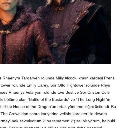
 Rhaenyra Targaryen rolünde Milly Alcock, kralın kardeşi Prens
tower rolünde Emily Carey, Sör Otto Hightower rolünde Rhys
enses Rhaenys Velaryon rolünde Eve Best ve Sör Criston Cole
ki bölümü olan “Battle of the Bastards” ve “The Long Night”ın
irlikte House of the Dragon’un ortak yönetmenliğini üstlendi. Bu
r. The Crown’dan sonra kariyerine veliaht karakteri ile devam
 görmeyi pek sevmiyorum ki bu tamamen kişisel bir yorum, halbuki
 uygun. Sanırım alışmam için birkaç bölümün daha geçmesi