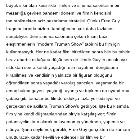
büyük sıkıntıları kesinlikle filmleri ve sinema salonlarını bir
mezarlığa çeviren pandemi dönemi ve filmin kendisini
tanıtabilmekten aciz pazarlama stratejisi. Çünkü Free Guy
fragmanlarında bizlere tanıttığından çok daha fazlasını
sunabiliyor. Beni sinema salonuna çeken kısım bazı
eleştirmenlerin ‘’modern Truman Show’’ tabirini bu film için
kullanmasıydı. Her ne kadar filmi bitirdikten sonra bile bu tabirin
biraz abartılı olduğunu düşünsem de filmde Guy’ın ancak aşık
olduktan sonra kendi yaşadığı rutin hayatının döngüsünü
kırabilmesi ve kendisinin yalnızca bir figüran olduğunu
öğrendikten sonra yaşadığı varoluş sancıları, yaşamında bir
amaç bulma gayesi, yaşadığı uyanış ve toplumu da uyandırma
çabası gibi temalar bu filmde oldukça fazla yer ediniyor ve
gerçekten de akıllara Truman Show’u getiriyor. İşte bu kısımda
film yine kendi düşmanlarından biriyle karşılaşıyor; filmin
potansiyelini tam olarak anlayamamış yönetmen, yapımcı ve
stüdyo. Şunu söylemek gerekli, Free Guy gerçekten de zamanı
unutturacak kadar keyifli ve eğlenceli bir film ve bir