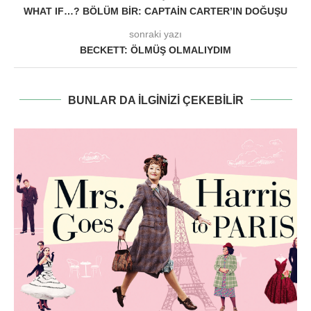
WHAT IF…? BÖLÜM BIR: CAPTAIN CARTER’IN DOĞUŞU
sonraki yazı
BECKETT: ÖLMÜŞ OLMALIYDIM
BUNLAR DA ILGINIZI ÇEKEBILIR