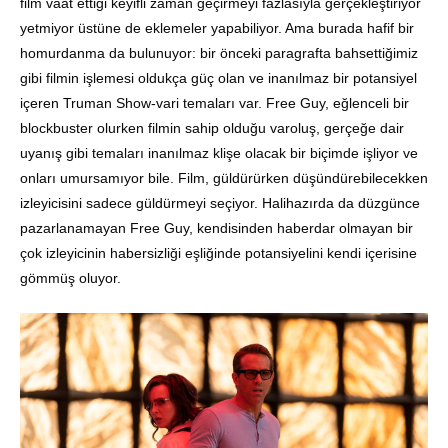
film vaat ettiği keyifli zaman geçirmeyi fazlasıyla gerçekleştiriyor
yetmiyor üstüne de eklemeler yapabiliyor. Ama burada hafif bir
homurdanma da bulunuyor: bir önceki paragrafta bahsettiğimiz
gibi filmin işlemesi oldukça güç olan ve inanılmaz bir potansiyel
içeren Truman Show-vari temaları var. Free Guy, eğlenceli bir
blockbuster olurken filmin sahip olduğu varoluş, gerçeğe dair
uyanış gibi temaları inanılmaz klişe olacak bir biçimde işliyor ve
onları umursamıyor bile. Film, güldürürken düşündürebilecekken
izleyicisini sadece güldürmeyi seçiyor. Halihazırda da düzgünce
pazarlanamayan Free Guy, kendisinden haberdar olmayan bir
çok izleyicinin habersizliği eşliğinde potansiyelini kendi içerisine
gömmüş oluyor.