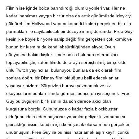
Filmin ise içinde bolca barındırdığı olumlu yönleri var. Her ne
kadar inanılmaz yaygın bir tür olsa da artık günümüzde izleyiciyi
güldürebilen Hollywood yapımı komedi filmleri gerçekten bir elin
parmakları ile sayılabilecek bir düzeye inmiş durumda. Free Guy
kesinlikle böyle bir yöne sahip değil; film gerçekten çok komik ve
bunun bir kısmını da kendi absürtlüğünden alıyor. Oyun
dünyasına hakim kişiler filmde bolca bulunan referansları
toplayabilmiştir, zaten filmde de araya serpiştirilmiş bir şekilde
ünlü Twitch yayıncıları bulunuyor. Bunlara da ek olarak film
sonlara doğru bir Disney filmi olduğunu belli edecek anlar
yaşatıyor bizlere. Sürprizleri buraya yazmamak ve siz
okuyucuların bunları filmde görmesi bence en iyi seçenek. Free
Guy bu övgülerin bir kısmını da son derece akıcı olan
kurgusuna borçlu. Günümüzde o kadar fazla blockbuster
olduğunu iddia eden başarısız yapımlar geliyor ki zamanın su
gibi aktığı hissini kendim için konuşacak olursam ben gerçekten
unutmuşum. Free Guy ile bu hissi hatırlamak aşırı keyifli çünkü