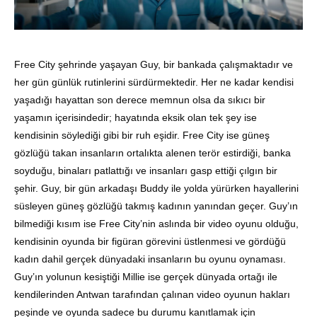
Free City şehrinde yaşayan Guy, bir bankada çalışmaktadır ve
her gün günlük rutinlerini sürdürmektedir. Her ne kadar kendisi
yaşadığı hayattan son derece memnun olsa da sıkıcı bir
yaşamın içerisindedir; hayatında eksik olan tek şey ise
kendisinin söylediği gibi bir ruh eşidir. Free City ise güneş
gözlüğü takan insanların ortalıkta alenen terör estirdiği, banka
soyduğu, binaları patlattığı ve insanları gasp ettiği çılgın bir
şehir. Guy, bir gün arkadaşı Buddy ile yolda yürürken hayallerini
süsleyen güneş gözlüğü takmış kadının yanından geçer. Guy’ın
bilmediği kısım ise Free City’nin aslında bir video oyunu olduğu,
kendisinin oyunda bir figüran görevini üstlenmesi ve gördüğü
kadın dahil gerçek dünyadaki insanların bu oyunu oynaması.
Guy’ın yolunun kesiştiği Millie ise gerçek dünyada ortağı ile
kendilerinden Antwan tarafından çalınan video oyunun hakları
peşinde ve oyunda sadece bu durumu kanıtlamak için