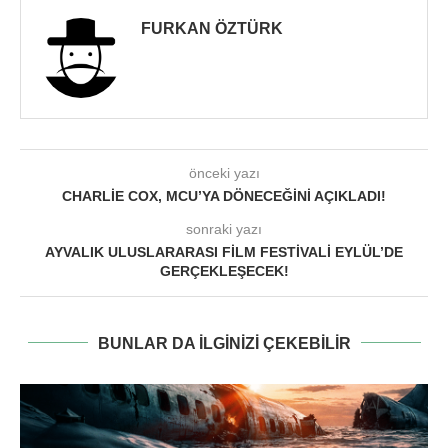
FURKAN ÖZTÜRK
önceki yazı
CHARLIE COX, MCU’YA DÖNECEĞINI AÇIKLADI!
sonraki yazı
AYVALIK ULUSLARARASI FILM FESTIVALI EYLÜL’DE
GERÇEKLEŞECEK!
BUNLAR DA ILGINIZI ÇEKEBILIR