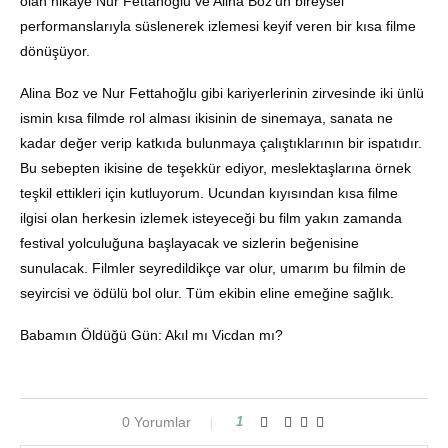
olan hikâye Nur Fettahoğlu ve Alina Boz’un bireysel
performanslarıyla süslenerek izlemesi keyif veren bir kısa filme
dönüşüyor.
Alina Boz ve Nur Fettahoğlu gibi kariyerlerinin zirvesinde iki ünlü
ismin kısa filmde rol alması ikisinin de sinemaya, sanata ne
kadar değer verip katkıda bulunmaya çalıştıklarının bir ispatıdır.
Bu sebepten ikisine de teşekkür ediyor, meslektaşlarına örnek
teşkil ettikleri için kutluyorum. Ucundan kıyısından kısa filme
ilgisi olan herkesin izlemek isteyeceği bu film yakın zamanda
festival yolculuğuna başlayacak ve sizlerin beğenisine
sunulacak. Filmler seyredildikçe var olur, umarım bu filmin de
seyircisi ve ödülü bol olur. Tüm ekibin eline emeğine sağlık.
Babamın Öldüğü Gün: Akıl mı Vicdan mı?
0 Yorumlar
1