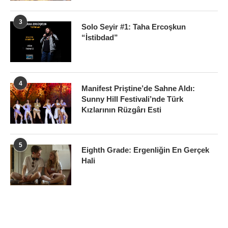
3
Solo Seyir #1: Taha Ercoşkun
“İstibdad”
4
Manifest Priştine’de Sahne Aldı:
Sunny Hill Festivali’nde Türk
Kızlarının Rüzgârı Esti
5
Eighth Grade: Ergenliğin En Gerçek
Hali