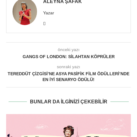
ALEYNA ŞAFAK
Yazar
önceki yazı
GANGS OF LONDON: SILAHTAN KÖPRÜLER
sonraki yazı
TEREDDÜT ÇIZGISI’NE ASYA PASIFIK FILM ÖDÜLLERI’NDE
EN İYI SENARYO ÖDÜLÜ!
BUNLAR DA ILGINIZI ÇEKEBILIR