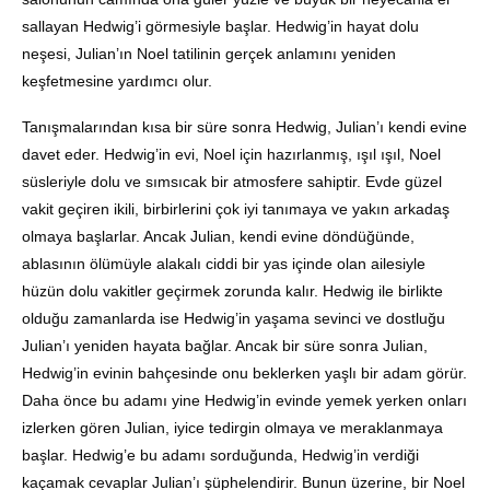
sallayan Hedwig’i görmesiyle başlar. Hedwig’in hayat dolu
neşesi, Julian’ın Noel tatilinin gerçek anlamını yeniden
keşfetmesine yardımcı olur.
Tanışmalarından kısa bir süre sonra Hedwig, Julian’ı kendi evine
davet eder. Hedwig’in evi, Noel için hazırlanmış, ışıl ışıl, Noel
süsleriyle dolu ve sımsıcak bir atmosfere sahiptir. Evde güzel
vakit geçiren ikili, birbirlerini çok iyi tanımaya ve yakın arkadaş
olmaya başlarlar. Ancak Julian, kendi evine döndüğünde,
ablasının ölümüyle alakalı ciddi bir yas içinde olan ailesiyle
hüzün dolu vakitler geçirmek zorunda kalır. Hedwig ile birlikte
olduğu zamanlarda ise Hedwig’in yaşama sevinci ve dostluğu
Julian’ı yeniden hayata bağlar. Ancak bir süre sonra Julian,
Hedwig’in evinin bahçesinde onu beklerken yaşlı bir adam görür.
Daha önce bu adamı yine Hedwig’in evinde yemek yerken onları
izlerken gören Julian, iyice tedirgin olmaya ve meraklanmaya
başlar. Hedwig’e bu adamı sorduğunda, Hedwig’in verdiği
kaçamak cevaplar Julian’ı şüphelendirir. Bunun üzerine, bir Noel