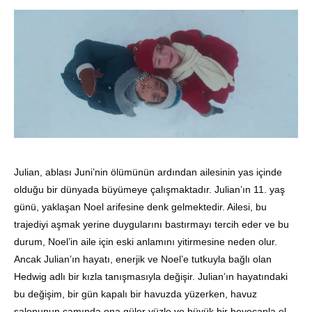
Julian, ablası Juni’nin ölümünün ardından ailesinin yas içinde
olduğu bir dünyada büyümeye çalışmaktadır. Julian’ın 11. yaş
günü, yaklaşan Noel arifesine denk gelmektedir. Ailesi, bu
trajediyi aşmak yerine duygularını bastırmayı tercih eder ve bu
durum, Noel’in aile için eski anlamını yitirmesine neden olur.
Ancak Julian’ın hayatı, enerjik ve Noel’e tutkuyla bağlı olan
Hedwig adlı bir kızla tanışmasıyla değişir. Julian’ın hayatındaki
bu değişim, bir gün kapalı bir havuzda yüzerken, havuz
salonunun camında ona güler yüzle ve büyük bir heyecanla el