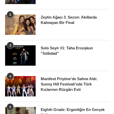
2
Zeytin Ağacı 3. Sezon: Akıllarda
Kalmayan Bir Final
3
Solo Seyir #1: Taha Ercoşkun
“İstibdad”
4
Manifest Priştine’de Sahne Aldı:
Sunny Hill Festivali’nde Türk
Kızlarının Rüzgârı Esti
5
Eighth Grade: Ergenliğin En Gerçek