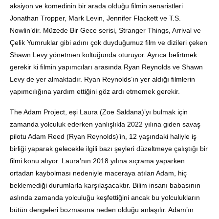
aksiyon ve komedinin bir arada olduğu filmin senaristleri
Jonathan Tropper, Mark Levin, Jennifer Flackett ve T.S.
Nowlin’dir. Müzede Bir Gece serisi, Stranger Things, Arrival ve
Çelik Yumruklar gibi adını çok duyduğumuz film ve dizileri çeken
Shawn Levy yönetmen koltuğunda oturuyor. Ayrıca belirtmek
gerekir ki filmin yapımcıları arasında Ryan Reynolds ve Shawn
Levy de yer almaktadır. Ryan Reynolds’ın yer aldığı filmlerin
yapımcılığına yardım ettiğini göz ardı etmemek gerekir.
The Adam Project, eşi Laura (Zoe Saldana)’yı bulmak için
zamanda yolculuk ederken yanlışlıkla 2022 yılına giden savaş
pilotu Adam Reed (Ryan Reynolds)’in, 12 yaşındaki haliyle iş
birliği yaparak gelecekle ilgili bazı şeyleri düzeltmeye çalıştığı bir
filmi konu alıyor. Laura’nın 2018 yılına sıçrama yaparken
ortadan kaybolması nedeniyle maceraya atılan Adam, hiç
beklemediği durumlarla karşılaşacaktır. Bilim insanı babasının
aslında zamanda yolculuğu keşfettiğini ancak bu yolculukların
bütün dengeleri bozmasına neden olduğu anlaşılır. Adam’ın