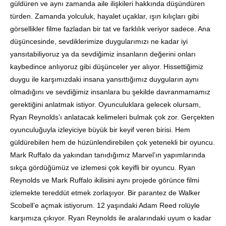
güldüren ve aynı zamanda aile ilişkileri hakkında düşündüren
türden. Zamanda yolculuk, hayalet uçaklar, ışın kılıçları gibi
görsellikler filme fazladan bir tat ve farklılık veriyor sadece. Ana
düşüncesinde, sevdiklerimize duygularımızı ne kadar iyi
yansıtabiliyoruz ya da sevdiğimiz insanların değerini onları
kaybedince anlıyoruz gibi düşünceler yer alıyor. Hissettiğimiz
duygu ile karşımızdaki insana yansıttığımız duyguların aynı
olmadığını ve sevdiğimiz insanlara bu şekilde davranmamamız
gerektiğini anlatmak istiyor. Oyunculuklara gelecek olursam,
Ryan Reynolds’ı anlatacak kelimeleri bulmak çok zor. Gerçekten
oyunculuğuyla izleyiciye büyük bir keyif veren birisi. Hem
güldürebilen hem de hüzünlendirebilen çok yetenekli bir oyuncu.
Mark Ruffalo da yakından tanıdığımız Marvel’ın yapımlarında
sıkça gördüğümüz ve izlemesi çok keyifli bir oyuncu. Ryan
Reynolds ve Mark Ruffalo ikilisini aynı projede görünce filmi
izlemekte tereddüt etmek zorlaşıyor. Bir parantez de Walker
Scobell’e açmak istiyorum. 12 yaşındaki Adam Reed rolüyle
karşımıza çıkıyor. Ryan Reynolds ile aralarındaki uyum o kadar