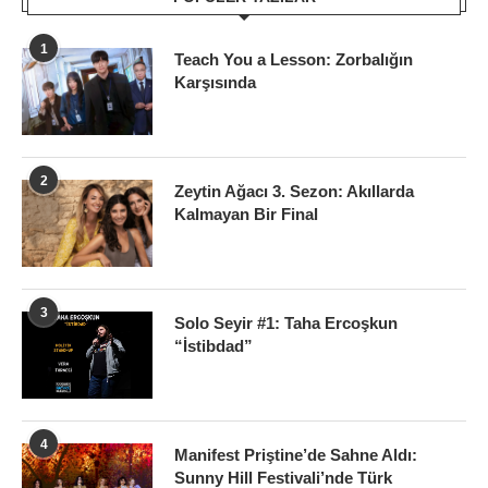
1
Teach You a Lesson: Zorbalığın
Karşısında
2
Zeytin Ağacı 3. Sezon: Akıllarda
Kalmayan Bir Final
3
Solo Seyir #1: Taha Ercoşkun
“İstibdad”
4
Manifest Priştine’de Sahne Aldı:
Sunny Hill Festivali’nde Türk