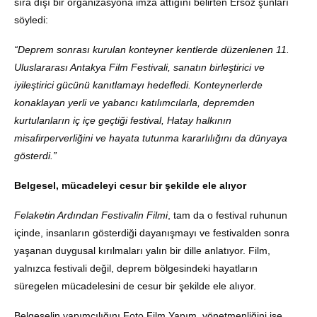
sıra dışı bir organizasyona imza attığını belirten Ersöz şunları
söyledi:
“Deprem sonrası kurulan konteyner kentlerde düzenlenen 11.
Uluslararası Antakya Film Festivali, sanatın birleştirici ve
iyileştirici gücünü kanıtlamayı hedefledi. Konteynerlerde
konaklayan yerli ve yabancı katılımcılarla, depremden
kurtulanların iç içe geçtiği festival, Hatay halkının
misafirperverliğini ve hayata tutunma kararlılığını da dünyaya
gösterdi.”
Belgesel, mücadeleyi cesur bir şekilde ele alıyor
Felaketin Ardından Festivalin Filmi
, tam da o festival ruhunun
içinde, insanların gösterdiği dayanışmayı ve festivalden sonra
yaşanan duygusal kırılmaları yalın bir dille anlatıyor. Film,
yalnızca festivali değil, deprem bölgesindeki hayatların
süregelen mücadelesini de cesur bir şekilde ele alıyor.
Belgeselin yapımcılığını Foto Film Yapım, yönetmenliğini ise