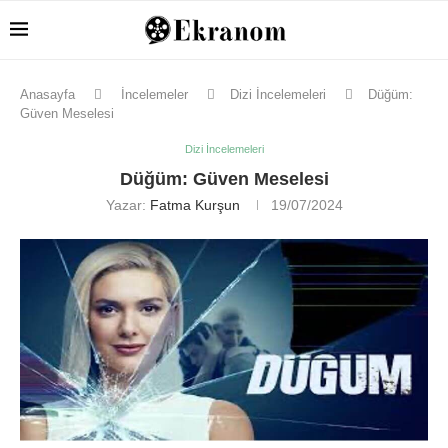
Anasayfa
İncelemeler
Dizi İncelemeleri
Düğüm:
Güven Meselesi
Dizi İncelemeleri
Düğüm: Güven Meselesi
Yazar:
Fatma Kurşun
19/07/2024