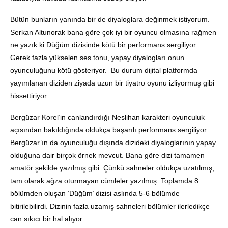
Bütün bunların yanında bir de diyaloglara değinmek istiyorum.
Serkan Altunorak bana göre çok iyi bir oyuncu olmasına rağmen
ne yazık ki Düğüm dizisinde kötü bir performans sergiliyor.
Gerek fazla yükselen ses tonu, yapay diyalogları onun
oyunculuğunu kötü gösteriyor. Bu durum dijital platformda
yayımlanan diziden ziyada uzun bir tiyatro oyunu izliyormuş gibi
hissettiriyor.
Bergüzar Korel’in canlandırdığı Neslihan karakteri oyunculuk
açısından bakıldığında oldukça başarılı performans sergiliyor.
Bergüzar’ın da oyunculuğu dışında dizideki diyaloglarının yapay
olduğuna dair birçok örnek mevcut. Bana göre dizi tamamen
amatör şekilde yazılmış gibi. Çünkü sahneler oldukça uzatılmış,
tam olarak ağza oturmayan cümleler yazılmış. Toplamda 8
bölümden oluşan ‘Düğüm’ dizisi aslında 5-6 bölümde
bitirilebilirdi. Dizinin fazla uzamış sahneleri bölümler ilerledikçe
can sıkıcı bir hal alıyor.