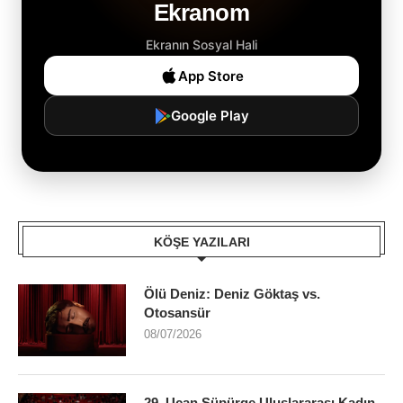
Ekranom
Ekranın Sosyal Hali
App Store
Google Play
KÖŞE YAZILARI
Ölü Deniz: Deniz Göktaş vs.
Otosansür
08/07/2026
29. Uçan Süpürge Uluslararası Kadın