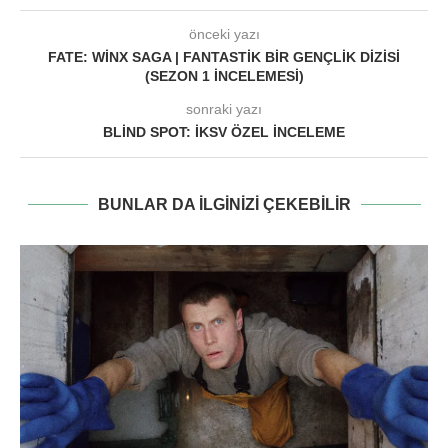
önceki yazı
FATE: WINX SAGA | FANTASTIK BIR GENÇLIK DIZISI
(SEZON 1 İNCELEMESI)
sonraki yazı
BLIND SPOT: İKSV ÖZEL İNCELEME
BUNLAR DA ILGINIZI ÇEKEBILIR