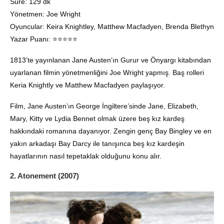
Süre: 129 dk
Yönetmen: Joe Wright
Oyuncular: Keira Knightley, Matthew Macfadyen, Brenda Blethyn
Yazar Puanı: ⭐️⭐️⭐️⭐️⭐️
1813’te yayınlanan Jane Austen’ın Gurur ve Önyargı kitabından
uyarlanan filmin yönetmenliğini Joe Wright yapmış. Baş rolleri
Keria Knightly ve Matthew Macfadyen paylaşıyor.
Film, Jane Austen’ın George İngiltere’sinde Jane, Elizabeth,
Mary, Kitty ve Lydia Bennet olmak üzere beş kız kardeş
hakkındaki romanına dayanıyor. Zengin genç Bay Bingley ve en
yakın arkadaşı Bay Darcy ile tanışınca beş kız kardeşin
hayatlarının nasıl tepetaklak olduğunu konu alır.
2. Atonement (2007)