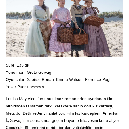
Süre: 135 dk
Yönetmen: Greta Gerwig
Oyuncular: Saoirse Ronan, Emma Watson, Florence Pugh
Yazar Puanı: ⭐️⭐️⭐️⭐️⭐️
Louisa May Alcott’un unutulmaz romanından uyarlanan film;
birbirinden tamamen farklı karaktere sahip dört kız kardeşi,
Meg, Jo, Beth ve Amy’i anlatıyor. Film kız kardeşlerin Amerikan
İç Savaşı’nın sonrasında geçen büyüme hikâyesini konu alıyor.
Çocukluk dönemlerini geride bırakıp yetişkinliğe geçiş