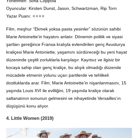
Yönetmen: Sofia Coppola
Oyuncular: Kirsten Dunst, Jason, Schwartzman, Rip Torn
Yazar Puanı: ⭐️⭐️⭐️⭐️
Film, meşhur “Ekmek yoksa pasta yesinler” sözünün sahibi
Marie Antoinette’in hayatını anlatır. Dönemin politik ve siyasi
şartları gereğince Fransa kralıyla evlendirilen genç Avusturya
kraliçesi Marie Antoniette, yaşamını sürdüreceği bu yeni hayat
düzeninde çeşitli zorluklarla karşılaşır. Kayıtsız ve ilgisiz bir
kocaya sahip olan genç kraliçe, bu alışık olmadığı düzende
mücadele etmenin yolunu uçarı partilerde ve tehlikeli
dostluklarda arar. Film; Marie Antoinette’in nişanlanmasını, 15
yaşında Louis XVI ile evliliğini, 19 yaşında kraliçe olarak
saltanatının sonunun gelmesini ve nihayetinde Versailles’ın
düşüşünü konu alıyor.
4. Little Women (2019)