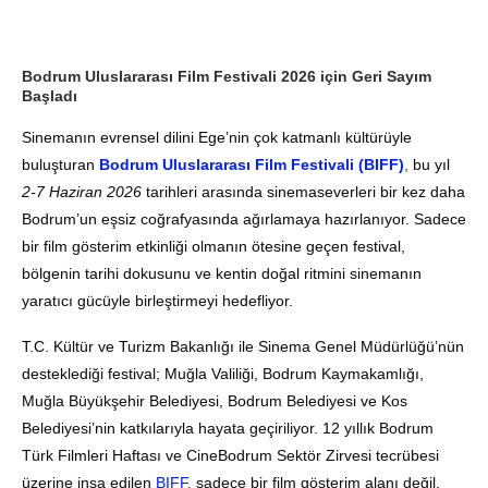
Bodrum Uluslararası Film Festivali 2026 için Geri Sayım
Başladı
Sinemanın evrensel dilini Ege’nin çok katmanlı kültürüyle
buluşturan
Bodrum Uluslararası Film Festivali (BIFF)
,
bu yıl
2-7 Haziran 2026
tarihleri arasında sinemaseverleri bir kez daha
Bodrum’un eşsiz coğrafyasında ağırlamaya hazırlanıyor. Sadece
bir film gösterim etkinliği olmanın ötesine geçen festival,
bölgenin tarihi dokusunu ve kentin doğal ritmini sinemanın
yaratıcı gücüyle birleştirmeyi hedefliyor.
T.C. Kültür ve Turizm Bakanlığı ile Sinema Genel Müdürlüğü’nün
desteklediği festival; Muğla Valiliği, Bodrum Kaymakamlığı,
Muğla Büyükşehir Belediyesi, Bodrum Belediyesi ve Kos
Belediyesi’nin katkılarıyla hayata geçiriliyor. 12 yıllık Bodrum
Türk Filmleri Haftası ve CineBodrum Sektör Zirvesi tecrübesi
üzerine inşa edilen
BIFF,
sadece bir film gösterim alanı değil,