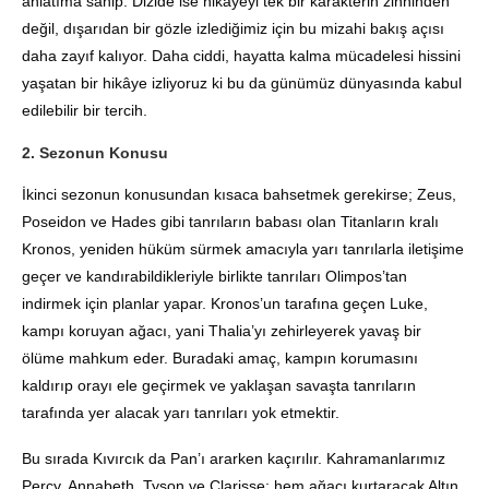
anlatıma sahip
.
Dizide ise hikâyeyi tek bir karakterin zihninden
değil, dışarıdan bir gözle izlediğimiz için bu mizahi bakış açısı
daha zayıf kalıyor
.
Daha ciddi, hayatta kalma mücadelesi hissini
yaşatan bir hikâye izliyoruz ki bu da günümüz dünyasında kabul
edilebilir bir tercih
.
2. Sezonun Konusu
İkinci sezonun konusundan kısaca bahsetmek gerekirse;
Zeus,
Poseidon ve Hades gibi tanrıların babası olan Titanların kralı
Kronos, yeniden hüküm sürmek amacıyla yarı tanrılarla iletişime
geçer ve kandırabildikleriyle birlikte tanrıları Olimpos’tan
indirmek için planlar yapar
.
Kronos’un tarafına geçen Luke,
kampı koruyan ağacı, yani Thalia’yı zehirleyerek yavaş bir
ölüme mahkum eder
.
Buradaki amaç, kampın korumasını
kaldırıp orayı ele geçirmek ve yaklaşan savaşta tanrıların
tarafında yer alacak yarı tanrıları yok etmektir
.
Bu sırada Kıvırcık da Pan’ı ararken kaçırılır.
Kahramanlarımız
Percy, Annabeth, Tyson ve Clarisse; hem ağacı kurtaracak Altın