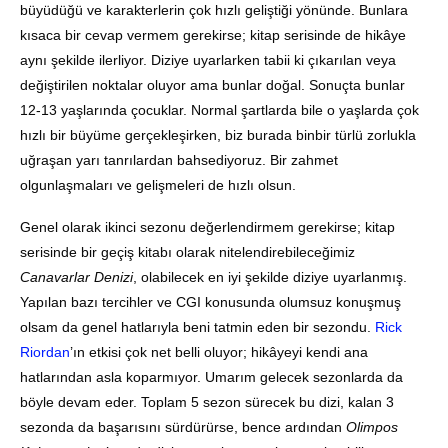
büyüdüğü ve karakterlerin çok hızlı geliştiği yönünde
.
Bunlara
kısaca bir cevap vermem gerekirse; kitap serisinde de hikâye
aynı şekilde ilerliyor
. Diziye uyarlarken tabii ki çıkarılan veya
değiştirilen noktalar oluyor ama bunlar doğal.
Sonuçta bunlar
12-13 yaşlarında çocuklar
.
Normal şartlarda bile o yaşlarda çok
hızlı bir büyüme gerçekleşirken, biz burada binbir türlü zorlukla
uğraşan yarı tanrılardan bahsediyoruz
.
Bir zahmet
olgunlaşmaları ve gelişmeleri de hızlı olsun
.
Genel olarak ikinci sezonu değerlendirmem gerekirse; kitap
serisinde bir geçiş kitabı olarak nitelendirebileceğimiz
Canavarlar Denizi
, olabilecek en iyi şekilde diziye uyarlanmış
.
Yapılan bazı tercihler ve CGI konusunda olumsuz konuşmuş
olsam da genel hatlarıyla beni tatmin eden bir sezondu
.
Rick
Riordan
’ın etkisi çok net belli oluyor; hikâyeyi kendi ana
hatlarından asla koparmıyor.
Umarım gelecek sezonlarda da
böyle devam eder
.
Toplam 5 sezon sürecek bu dizi, kalan 3
sezonda da başarısını sürdürürse, bence ardından
Olimpos