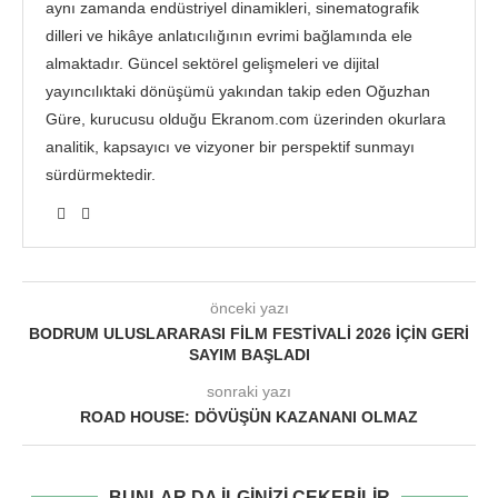
aynı zamanda endüstriyel dinamikleri, sinematografik
dilleri ve hikâye anlatıcılığının evrimi bağlamında ele
almaktadır. Güncel sektörel gelişmeleri ve dijital
yayıncılıktaki dönüşümü yakından takip eden Oğuzhan
Güre, kurucusu olduğu Ekranom.com üzerinden okurlara
analitik, kapsayıcı ve vizyoner bir perspektif sunmayı
sürdürmektedir.
önceki yazı
BODRUM ULUSLARARASI FILM FESTIVALI 2026 IÇIN GERI
SAYIM BAŞLADI
sonraki yazı
ROAD HOUSE: DÖVÜŞÜN KAZANANI OLMAZ
BUNLAR DA ILGINIZI ÇEKEBILIR