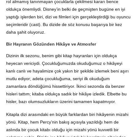
rol almamış tanınmayan çocuklarla çekilmesi kararı bence
oldukça önemliydi
.
Disney’in belki de geçmişten bugüne en iyi
yaptığı işlerden biri, dizi ve filmleri için gerçekleştirdiği bu oyuncu
seçimleridir (cast)
.
Bu dizide de söz konusu başarıya bir kez
daha şahit oluyoruz
.
Bir Hayranın Gözünden Hikâye ve Atmosfer
Dizinin ilk sezonu, benim gibi kitap hayranları için oldukça
heyecan vericiydi
.
Çocukluğumuzda okuduğumuz o hikâyeyi
kanlı canlı ve hayalimize çok yakın bir şekilde izlemek beni aşırı
mutlu ediyor; adeta çocukluğuma, seriyi ilk okuduğum
zamanlara döndüğümü hissettiriyor
.
İkinci sezonda da benzer
hisleri tattım; kitaba oldukça sadık bir hikâye izledik
.
Elbette bu
hisler, bazı olumsuzlukların üzerini tamamen kapatmıyor
.
Kitapla dizi arasındaki en büyük farklardan biri hikâyenin mizahi
yönü
.
Kitap, hem Percy’nin bakış açısıyla yazıldığı hem de
aslında bir çocuk kitabı olduğu için mizahi yönü kuvvetli bir