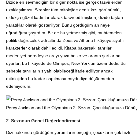
Dizide en sevmediğim bir diğer nokta ise gerçek tasvirlerden
uzaklaşılması.
Sirenler tüm mitolojide deniz kızı görünümlü,
oldukça güzel kadınlar olarak tasvir edilmişken, dizide taştan
yaratıklar olarak gösteriliyor
. Bunu gördüğüm an neye
uğradığımı şaşırdım.
Bir de bu yetmezmiş gibi, muhtemelen
politik doğruculuk adı altında Zeus ve Athena hikâyeye siyahi
karakterler olarak dahil edildi
.
Kitaba bakarsak, tanrılar
medeniyet neredeyse orayı yuva beller ve oranın şartlarına
uyarlar; bu hikâyede de Olimpos, New York’un üzerindedir
.
Bu
sebeple tanrıların siyahi olabileceği ifade ediliyor ancak
mitolojiden bu kadar sapılmasa mıydı diye düşünmeden
edemiyorum
.
Percy Jackson and the Olympians 2. Sezon: Çocukluğumuza Dönü
2. Sezonun Genel Değerlendirmesi
Dizi hakkında gördüğüm yorumların birçoğu, çocukların çok hızlı