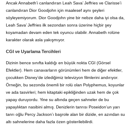
Ancak Annabeth’i canlandıran Leah Sava’ Jeffries ve Clarisse’i
canlandıran Dior Goodjohn için maalesef aynı şeyleri
söyleyemiyorum
.
Dior Goodjohn yine bir nebze daha iyi olsa da,
Leah Sava’ Jeffries ilk sezondan sonra üzerine hiçbir şey
koyamadan devam eden tek oyuncu olabilir
.
Annabeth rolüne
karakter olarak asla yakışmıyor
.
CGI ve Uyarlama Tercihleri
Dizinin bence sınıfta kaldığı en büyük nokta CGI (Görsel
Efektler).
Hem canavarların görünümleri hem de diğer efektler,
çocukken Disney’de izlediğimiz televizyon filmlerini andırıyor
.
Örneğin, bu sezonda önemli bir rolü olan Polyphemus, koyunlar
ve ada tasvirleri; hem kitaptaki epikliğinden uzak hem de çok
yapay duruyordu
. Yine su altında geçen sahneler de bu
yapaylıktan nasibini almış.
Denizlerin tanrısı Poseidon’un yarı
tanrı oğlu Percy Jackson’ı başrole alan bir dizide, en azından su
altı sahnelerine daha fazla özen gösterilebilirdi
.