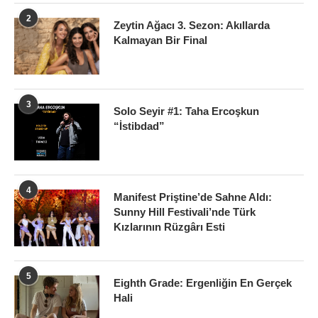
2
Zeytin Ağacı 3. Sezon: Akıllarda
Kalmayan Bir Final
3
Solo Seyir #1: Taha Ercoşkun
“İstibdad”
4
Manifest Priştine’de Sahne Aldı:
Sunny Hill Festivali’nde Türk
Kızlarının Rüzgârı Esti
5
Eighth Grade: Ergenliğin En Gerçek
Hali