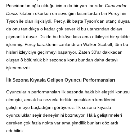
Poseidon’un oğlu olduğu için o da bir yarı tanrıdır.
Canavarlar
Denizi
kitabını okurken en sevdiğim kısımlardan biri Percy’nin
Tyson ile olan ilişkisiydi
.
Percy, ilk başta Tyson’dan utanç duysa
da onu tanıdıkça o kadar çok sever ki bu utancından dolayı
pişmanlık duyar
. Dizide bu hikâye kısa ama etkileyici bir şekilde
işlenmiş.
Percy karakterini canlandıran Walker Scobell, tüm bu
hisleri izleyiciye geçirmeyi başarıyor
.
Zaten 30’ar dakikadan
oluşan 8 bölümlük bir sezonda konu bundan daha detaylı
işlenemezdi
.
İlk Sezona Kıyasla Gelişen Oyuncu Performansları
Oyuncuların performansları ilk sezonda haklı bir eleştiri konusu
olmuştu; ancak bu sezonla birlikte çocukların kendilerini
geliştirmeye başladığını görüyoruz
. İlk sezona kıyasla
oyunculuklar seyir deneyimini bozmuyor.
Hâlâ geliştirmeleri
gereken çok fazla nokta var ama şimdilik bunları göz ardı
edebiliriz
.