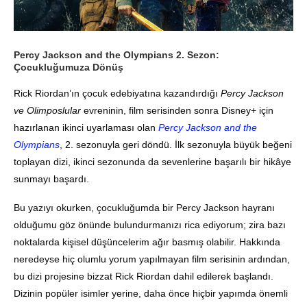
Percy Jackson and the Olympians 2. Sezon:
Çocukluğumuza Dönüş
Rick Riordan’ın çocuk edebiyatına kazandırdığı
Percy Jackson
ve Olimposlular
evreninin, film serisinden sonra Disney+ için
hazırlanan ikinci uyarlaması olan
Percy Jackson and the
Olympians
, 2. sezonuyla geri döndü
.
İlk sezonuyla büyük beğeni
toplayan dizi, ikinci sezonunda da sevenlerine başarılı bir hikâye
sunmayı başardı.
Bu yazıyı okurken, çocukluğumda bir Percy Jackson hayranı
olduğumu göz önünde bulundurmanızı rica ediyorum; zira bazı
noktalarda kişisel düşüncelerim ağır basmış olabilir
.
Hakkında
neredeyse hiç olumlu yorum yapılmayan film serisinin ardından,
bu dizi projesine bizzat Rick Riordan dahil edilerek başlandı
.
Dizinin popüler isimler yerine, daha önce hiçbir yapımda önemli