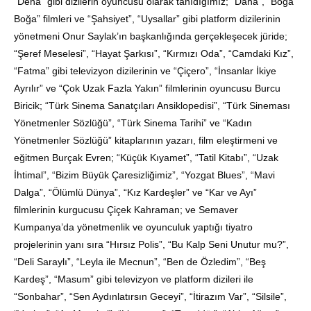
“Deha” gibi dizilerin oyuncusu olarak tanıdığımız; “Daha”, “Boğa
Boğa” filmleri ve “Şahsiyet”, “Uysallar” gibi platform dizilerinin
yönetmeni Onur Saylak’ın başkanlığında gerçekleşecek jüride;
“Şeref Meselesi”, “Hayat Şarkısı”, “Kırmızı Oda”, “Camdaki Kız”,
“Fatma” gibi televizyon dizilerinin ve “Çiçero”, “İnsanlar İkiye
Ayrılır” ve “Çok Uzak Fazla Yakın” filmlerinin oyuncusu Burcu
Biricik; “Türk Sinema Sanatçıları Ansiklopedisi”, “Türk Sineması
Yönetmenler Sözlüğü”, “Türk Sinema Tarihi” ve “Kadın
Yönetmenler Sözlüğü” kitaplarının yazarı, film eleştirmeni ve
eğitmen Burçak Evren; “Küçük Kıyamet”, “Tatil Kitabı”, “Uzak
İhtimal”, “Bizim Büyük Çaresizliğimiz”, “Yozgat Blues”, “Mavi
Dalga”, “Ölümlü Dünya”, “Kız Kardeşler” ve “Kar ve Ayı”
filmlerinin kurgucusu Çiçek Kahraman; ve Semaver
Kumpanya’da yönetmenlik ve oyunculuk yaptığı tiyatro
projelerinin yanı sıra “Hırsız Polis”, “Bu Kalp Seni Unutur mu?”,
“Deli Saraylı”, “Leyla ile Mecnun”, “Ben de Özledim”, “Beş
Kardeş”, “Masum” gibi televizyon ve platform dizileri ile
“Sonbahar”, “Sen Aydınlatırsın Geceyi”, “İtirazım Var”, “Silsile”,