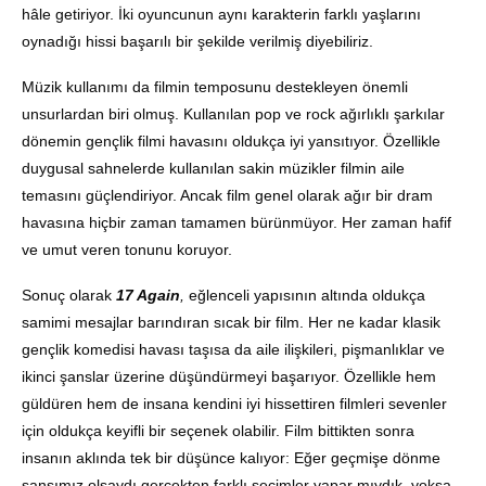
hâle getiriyor. İki oyuncunun aynı karakterin farklı yaşlarını
oynadığı hissi başarılı bir şekilde verilmiş diyebiliriz.
Müzik kullanımı da filmin temposunu destekleyen önemli
unsurlardan biri olmuş. Kullanılan pop ve rock ağırlıklı şarkılar
dönemin gençlik filmi havasını oldukça iyi yansıtıyor. Özellikle
duygusal sahnelerde kullanılan sakin müzikler filmin aile
temasını güçlendiriyor. Ancak film genel olarak ağır bir dram
havasına hiçbir zaman tamamen bürünmüyor. Her zaman hafif
ve umut veren tonunu koruyor.
Sonuç olarak
17 Again
,
eğlenceli yapısının altında oldukça
samimi mesajlar barındıran sıcak bir film. Her ne kadar klasik
gençlik komedisi havası taşısa da aile ilişkileri, pişmanlıklar ve
ikinci şanslar üzerine düşündürmeyi başarıyor. Özellikle hem
güldüren hem de insana kendini iyi hissettiren filmleri sevenler
için oldukça keyifli bir seçenek olabilir. Film bittikten sonra
insanın aklında tek bir düşünce kalıyor: Eğer geçmişe dönme
şansımız olsaydı gerçekten farklı seçimler yapar mıydık, yoksa