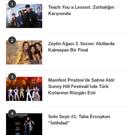
1
Teach You a Lesson: Zorbalığın
Karşısında
2
Zeytin Ağacı 3. Sezon: Akıllarda
Kalmayan Bir Final
3
Manifest Priştine’de Sahne Aldı:
Sunny Hill Festivali’nde Türk
Kızlarının Rüzgârı Esti
4
Solo Seyir #1: Taha Ercoşkun
“İstibdad”