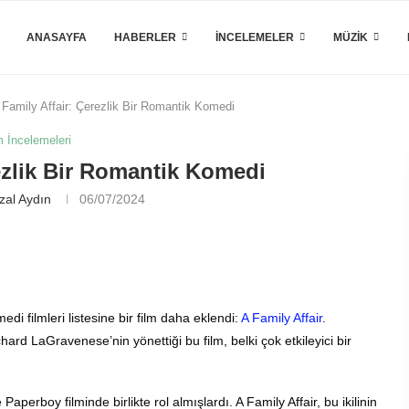
ANASAYFA
HABERLER
İNCELEMELER
MÜZIK
 Family Affair: Çerezlik Bir Romantik Komedi
m İncelemeleri
ezlik Bir Romantik Komedi
al Aydın
06/07/2024
di filmleri listesine bir film daha eklendi:
A Family Affair
.
ard LaGravenese’nin yönettiği bu film, belki çok etkileyici bir
rboy filminde birlikte rol almışlardı. A Family Affair, bu ikilinin