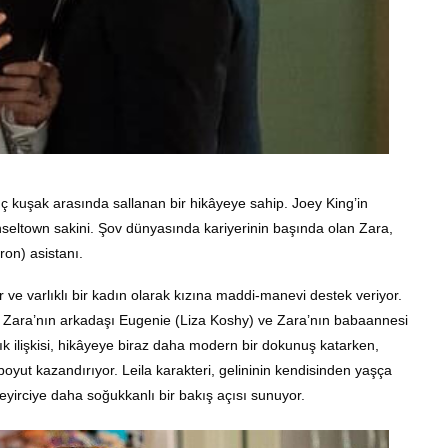
üç kuşak arasında sallanan bir hikâyeye sahip. Joey King’in
inseltown sakini. Şov dünyasında kariyerinin başında olan Zara,
ron) asistanı.
 ve varlıklı bir kadın olarak kızına maddi-manevi destek veriyor.
ar: Zara’nın arkadaşı Eugenie (Liza Koshy) ve Zara’nın babaannesi
ık ilişkisi, hikâyeye biraz daha modern bir dokunuş katarken,
boyut kazandırıyor. Leila karakteri, gelininin kendisinden yaşça
yirciye daha soğukkanlı bir bakış açısı sunuyor.