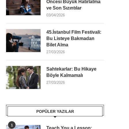
Öncesi Büyük Hatırlatma
ve Son Sızıntılar
03/04/2026
45.İstanbul Film Festivali:
Bu Listeye Bakmadan
Bilet Alma
27/03/2026
Sahtekarlar: Bu Hikaye
Böyle Kalmamalı
27/03/2026
POPÜLER YAZILAR
1
Teach You a Lesson: