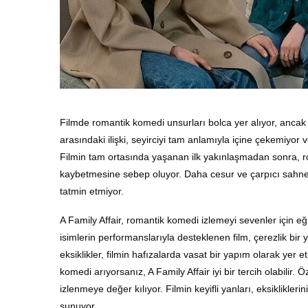
Filmde romantik komedi unsurları bolca yer alıyor, ancak
arasındaki ilişki, seyirciyi tam anlamıyla içine çekemiyor
Filmin tam ortasında yaşanan ilk yakınlaşmadan sonra, rom
kaybetmesine sebep oluyor. Daha cesur ve çarpıcı sahnele
tatmin etmiyor.
A Family Affair, romantik komedi izlemeyi sevenler için eğl
isimlerin performanslarıyla desteklenen film, çerezlik bir y
eksiklikler, filmin hafızalarda vasat bir yapım olarak yer e
komedi arıyorsanız, A Family Affair iyi bir tercih olabilir. 
izlenmeye değer kılıyor. Filmin keyifli yanları, eksikliklerin
sunuyor.