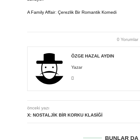
A Family Affair: Çerezlik Bir Romantik Komedi
0 Yorumlar
ÖZGE HAZAL AYDIN
Yazar
önceki yazı
X: NOSTALJIK BIR KORKU KLASIĞI
BUNLAR DA I