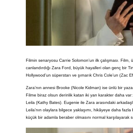
Filmin senaryosu Carrie Solomon’un ilk çalışması. Film, 
canlandırdığı Zara Ford, büyük hayalleri olan genç bir T
Hollywood’un süperstarı ve şımarık Chris Cole’un (Zac Ef
Zara’nın annesi Brooke (Nicole Kidman) ise ünlü bir yazar
Filme biraz olsun derinlik katan iki yan karakter daha v
Leila (Kathy Bates). Eugenie ile Zara arasındaki arkadaşl
Leila’nın olaylara bilgece yaklaşımı, hikâyeye daha fazla 
küçük bir adamla beraber olmasını normal karşılayarak se