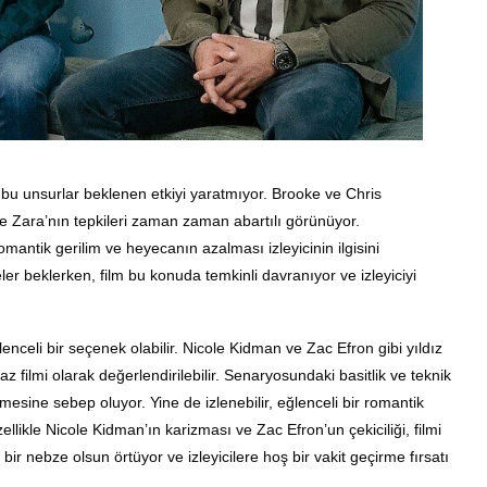
 bu unsurlar beklenen etkiyi yaratmıyor. Brooke ve Chris
 ve Zara’nın tepkileri zaman zaman abartılı görünüyor.
antik gerilim ve heyecanın azalması izleyicinin ilgisini
r beklerken, film bu konuda temkinli davranıyor ve izleyiciyi
enceli bir seçenek olabilir. Nicole Kidman ve Zac Efron gibi yıldız
az filmi olarak değerlendirilebilir. Senaryosundaki basitlik ve teknik
tmesine sebep oluyor. Yine de izlenebilir, eğlenceli bir romantik
Özellikle Nicole Kidman’ın karizması ve Zac Efron’un çekiciliği, filmi
i bir nebze olsun örtüyor ve izleyicilere hoş bir vakit geçirme fırsatı