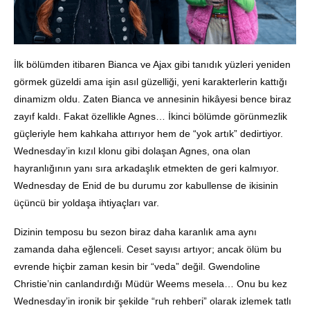
İlk bölümden itibaren Bianca ve Ajax gibi tanıdık yüzleri yeniden
görmek güzeldi ama işin asıl güzelliği, yeni karakterlerin kattığı
dinamizm oldu. Zaten Bianca ve annesinin hikâyesi bence biraz
zayıf kaldı. Fakat özellikle Agnes… İkinci bölümde görünmezlik
güçleriyle hem kahkaha attırıyor hem de “yok artık” dedirtiyor.
Wednesday’in kızıl klonu gibi dolaşan Agnes, ona olan
hayranlığının yanı sıra arkadaşlık etmekten de geri kalmıyor.
Wednesday de Enid de bu durumu zor kabullense de ikisinin
üçüncü bir yoldaşa ihtiyaçları var.
Dizinin temposu bu sezon biraz daha karanlık ama aynı
zamanda daha eğlenceli. Ceset sayısı artıyor; ancak ölüm bu
evrende hiçbir zaman kesin bir “veda” değil. Gwendoline
Christie’nin canlandırdığı Müdür Weems mesela… Onu bu kez
Wednesday’in ironik bir şekilde “ruh rehberi” olarak izlemek tatlı