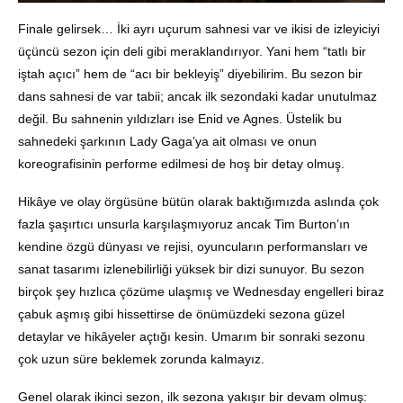
Finale gelirsek… İki ayrı uçurum sahnesi var ve ikisi de izleyiciyi
üçüncü sezon için deli gibi meraklandırıyor. Yani hem “tatlı bir
iştah açıcı” hem de “acı bir bekleyiş” diyebilirim. Bu sezon bir
dans sahnesi de var tabii; ancak ilk sezondaki kadar unutulmaz
değil. Bu sahnenin yıldızları ise Enid ve Agnes. Üstelik bu
sahnedeki şarkının Lady Gaga’ya ait olması ve onun
koreografisinin performe edilmesi de hoş bir detay olmuş.
Hikâye ve olay örgüsüne bütün olarak baktığımızda aslında çok
fazla şaşırtıcı unsurla karşılaşmıyoruz ancak Tim Burton’ın
kendine özgü dünyası ve rejisi, oyuncuların performansları ve
sanat tasarımı izlenebilirliği yüksek bir dizi sunuyor. Bu sezon
birçok şey hızlıca çözüme ulaşmış ve Wednesday engelleri biraz
çabuk aşmış gibi hissettirse de önümüzdeki sezona güzel
detaylar ve hikâyeler açtığı kesin. Umarım bir sonraki sezonu
çok uzun süre beklemek zorunda kalmayız.
Genel olarak ikinci sezon, ilk sezona yakışır bir devam olmuş: