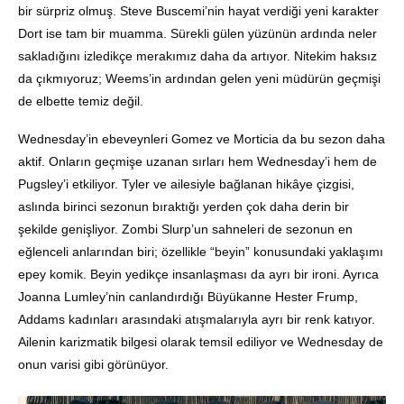
bir sürpriz olmuş. Steve Buscemi’nin hayat verdiği yeni karakter
Dort ise tam bir muamma. Sürekli gülen yüzünün ardında neler
sakladığını izledikçe merakımız daha da artıyor. Nitekim haksız
da çıkmıyoruz; Weems’in ardından gelen yeni müdürün geçmişi
de elbette temiz değil.
Wednesday’in ebeveynleri Gomez ve Morticia da bu sezon daha
aktif. Onların geçmişe uzanan sırları hem Wednesday’i hem de
Pugsley’i etkiliyor. Tyler ve ailesiyle bağlanan hikâye çizgisi,
aslında birinci sezonun bıraktığı yerden çok daha derin bir
şekilde genişliyor. Zombi Slurp’un sahneleri de sezonun en
eğlenceli anlarından biri; özellikle “beyin” konusundaki yaklaşımı
epey komik. Beyin yedikçe insanlaşması da ayrı bir ironi. Ayrıca
Joanna Lumley’nin canlandırdığı Büyükanne Hester Frump,
Addams kadınları arasındaki atışmalarıyla ayrı bir renk katıyor.
Ailenin karizmatik bilgesi olarak temsil ediliyor ve Wednesday de
onun varisi gibi görünüyor.