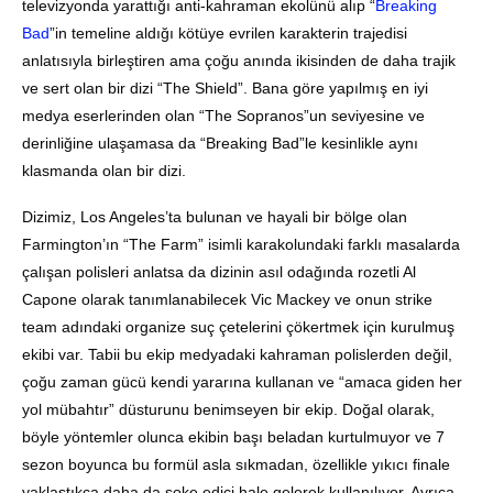
televizyonda yarattığı anti-kahraman ekolünü alıp “
Breaking
Bad
”in temeline aldığı kötüye evrilen karakterin trajedisi
anlatısıyla birleştiren ama çoğu anında ikisinden de daha trajik
ve sert olan bir dizi “The Shield”. Bana göre yapılmış en iyi
medya eserlerinden olan “The Sopranos”un seviyesine ve
derinliğine ulaşamasa da “Breaking Bad”le kesinlikle aynı
klasmanda olan bir dizi.
Dizimiz, Los Angeles’ta bulunan ve hayali bir bölge olan
Farmington’ın “The Farm” isimli karakolundaki farklı masalarda
çalışan polisleri anlatsa da dizinin asıl odağında rozetli Al
Capone olarak tanımlanabilecek Vic Mackey ve onun strike
team adındaki organize suç çetelerini çökertmek için kurulmuş
ekibi var. Tabii bu ekip medyadaki kahraman polislerden değil,
çoğu zaman gücü kendi yararına kullanan ve “amaca giden her
yol mübahtır” düsturunu benimseyen bir ekip. Doğal olarak,
böyle yöntemler olunca ekibin başı beladan kurtulmuyor ve 7
sezon boyunca bu formül asla sıkmadan, özellikle yıkıcı finale
yaklaştıkça daha da şoke edici hale gelerek kullanılıyor. Ayrıca,