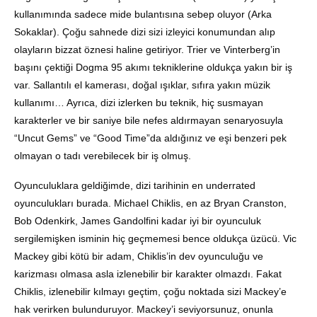
kullanımında sadece mide bulantısına sebep oluyor (Arka
Sokaklar). Çoğu sahnede dizi sizi izleyici konumundan alıp
olayların bizzat öznesi haline getiriyor. Trier ve Vinterberg’in
başını çektiği Dogma 95 akımı tekniklerine oldukça yakın bir iş
var. Sallantılı el kamerası, doğal ışıklar, sıfıra yakın müzik
kullanımı… Ayrıca, dizi izlerken bu teknik, hiç susmayan
karakterler ve bir saniye bile nefes aldırmayan senaryosuyla
“Uncut Gems” ve “Good Time”da aldığınız ve eşi benzeri pek
olmayan o tadı verebilecek bir iş olmuş.
Oyunculuklara geldiğimde, dizi tarihinin en underrated
oyunculukları burada. Michael Chiklis, en az Bryan Cranston,
Bob Odenkirk, James Gandolfini kadar iyi bir oyunculuk
sergilemişken isminin hiç geçmemesi bence oldukça üzücü. Vic
Mackey gibi kötü bir adam, Chiklis’in dev oyunculuğu ve
karizması olmasa asla izlenebilir bir karakter olmazdı. Fakat
Chiklis, izlenebilir kılmayı geçtim, çoğu noktada sizi Mackey’e
hak verirken bulunduruyor. Mackey’i seviyorsunuz, onunla