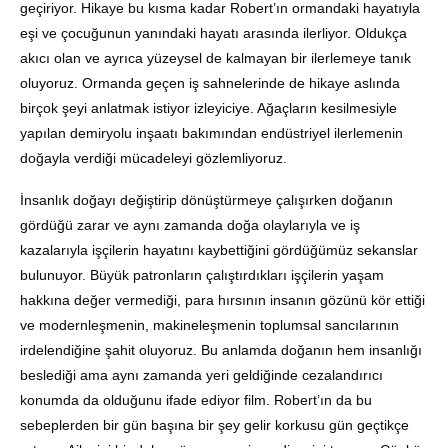
geçiriyor. Hikaye bu kısma kadar Robert’ın ormandaki hayatıyla
eşi ve çocuğunun yanındaki hayatı arasında ilerliyor. Oldukça
akıcı olan ve ayrıca yüzeysel de kalmayan bir ilerlemeye tanık
oluyoruz. Ormanda geçen iş sahnelerinde de hikaye aslında
birçok şeyi anlatmak istiyor izleyiciye. Ağaçların kesilmesiyle
yapılan demiryolu inşaatı bakımından endüstriyel ilerlemenin
doğayla verdiği mücadeleyi gözlemliyoruz.
İnsanlık doğayı değiştirip dönüştürmeye çalışırken doğanın
gördüğü zarar ve aynı zamanda doğa olaylarıyla ve iş
kazalarıyla işçilerin hayatını kaybettiğini gördüğümüz sekanslar
bulunuyor. Büyük patronların çalıştırdıkları işçilerin yaşam
hakkına değer vermediği, para hırsının insanın gözünü kör ettiği
ve modernleşmenin, makineleşmenin toplumsal sancılarının
irdelendiğine şahit oluyoruz. Bu anlamda doğanın hem insanlığı
beslediği ama aynı zamanda yeri geldiğinde cezalandırıcı
konumda da olduğunu ifade ediyor film. Robert’ın da bu
sebeplerden bir gün başına bir şey gelir korkusu gün geçtikçe