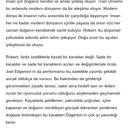
insan için doğanın kendisi ve anılar yoldaş oluyor. Train Dreams
bu anlamda modern dünyanın da bir eleştirisi oluyor. Modern
dünya ile insanın ruhu arasında bir çarpıklığa dayanıyor. İnsan
her ne kadar modern dünyanın içinde yaşasa da onun özü her
zaman doğanın kendisinde varlık buluyor. Robert, bu düşünsel
yolculukla aslında adım adım iyileşiyor. Doğa onun bu açıdan
iyileştiricisi de oluyor.
Robert, farklı özelliklerle bezeli bir karakter değil. Sade bir
karakter ve sade bir karakterin acıları ve değişimleriyle örülü.
Joel Edgerton’ın da performansı bu sadelikle uyumlu şekilde
ancak oldukça da vurucu. Bu bakımdan da gösterişli
görünmekten ziyade sessiz, sakin ama hedefi tam on ikiden
vuran bir oyunculuk yorumu olduğunu söylemeden geçmemek
gerekiyor. Kayıplarla şekillenen, yalnızlıkla yoğrulan, içine
kapanan ve doğanın sürükleyici gücüyle tekrardan yenilenen,
doğayla bütünleşen bu karakteri Edgerton’ın çok iyi yansıttığı
kesin.