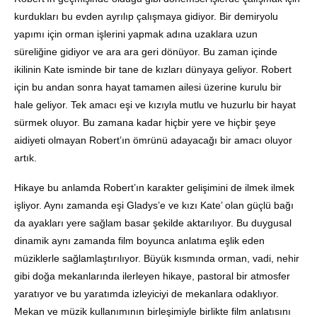
kurdukları bu evden ayrılıp çalışmaya gidiyor. Bir demiryolu
yapımı için orman işlerini yapmak adına uzaklara uzun
süreliğine gidiyor ve ara ara geri dönüyor. Bu zaman içinde
ikilinin Kate isminde bir tane de kızları dünyaya geliyor. Robert
için bu andan sonra hayat tamamen ailesi üzerine kurulu bir
hale geliyor. Tek amacı eşi ve kızıyla mutlu ve huzurlu bir hayat
sürmek oluyor. Bu zamana kadar hiçbir yere ve hiçbir şeye
aidiyeti olmayan Robert’ın ömrünü adayacağı bir amacı oluyor
artık.
Hikaye bu anlamda Robert’ın karakter gelişimini de ilmek ilmek
işliyor. Aynı zamanda eşi Gladys’e ve kızı Kate’ olan güçlü bağı
da ayakları yere sağlam basar şekilde aktarılıyor. Bu duygusal
dinamik aynı zamanda film boyunca anlatıma eşlik eden
müziklerle sağlamlaştırılıyor. Büyük kısmında orman, vadi, nehir
gibi doğa mekanlarında ilerleyen hikaye, pastoral bir atmosfer
yaratıyor ve bu yaratımda izleyiciyi de mekanlara odaklıyor.
Mekan ve müzik kullanımının birleşimiyle birlikte film anlatısını