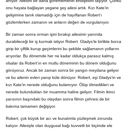
artıyor. Ailesini bir daha görememenin endişesini taşıyor. Çünkü
onu hayata bağlayan yegane şey ailesi artık. Kızı Kate’in
gelişimine tanık olamadığı için de hayıflanan Robert’ı
gözlemlerken zamanın ve anların değeri de vurgulanıyor.
Bir zaman sonra orman işini bırakıp ailesinin yanında
durabileceği bir iş kurmak istiyor Robert. Gladys’le birlikte borca
girip bir çiftlik kurup geçimlerini bu şekilde sağlamanın yollarını
arıyorlar. Bu dönemde her ne kadar oldukça parasız kalmış
olsalar da Robert’ın en mutlu döneminin bu dönem olduğunu
görüyoruz. Ancak bir zaman sonra bir yangın meydana geliyor
ve bu ailenin evleri yanıp küle dönüyor. Robert, eşi Gladys’in ve
kızı Kate’in nerede olduğunu bulamıyor. Ölüp ölmedikleri ve
nerede bulundukları bir muamma haline geliyor. Filmin ikinci
yarısının başındaki bu olaydan sonra filmin çehresi de bir
bakıma tamamen değişiyor.
Robert, çok büyük bir acı ve bunalımla yüzleşmek zorunda
kalıyor. Ailesiyle olan duygusal bağı kuvvetli bir biçimde ele