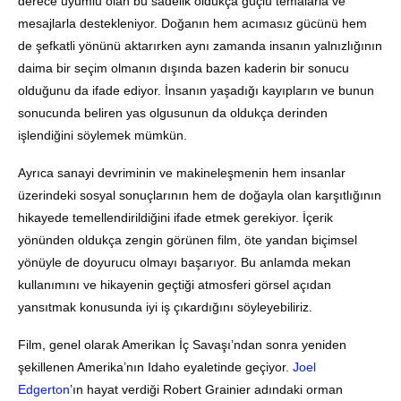
derece uyumlu olan bu sadelik oldukça güçlü temalarla ve
mesajlarla destekleniyor. Doğanın hem acımasız gücünü hem
de şefkatli yönünü aktarırken aynı zamanda insanın yalnızlığının
daima bir seçim olmanın dışında bazen kaderin bir sonucu
olduğunu da ifade ediyor. İnsanın yaşadığı kayıpların ve bunun
sonucunda beliren yas olgusunun da oldukça derinden
işlendiğini söylemek mümkün.
Ayrıca sanayi devriminin ve makineleşmenin hem insanlar
üzerindeki sosyal sonuçlarının hem de doğayla olan karşıtlığının
hikayede temellendirildiğini ifade etmek gerekiyor. İçerik
yönünden oldukça zengin görünen film, öte yandan biçimsel
yönüyle de doyurucu olmayı başarıyor. Bu anlamda mekan
kullanımını ve hikayenin geçtiği atmosferi görsel açıdan
yansıtmak konusunda iyi iş çıkardığını söyleyebiliriz.
Film, genel olarak Amerikan İç Savaşı’ndan sonra yeniden
şekillenen Amerika’nın Idaho eyaletinde geçiyor.
Joel
Edgerton
’ın hayat verdiği Robert Grainier adındaki orman