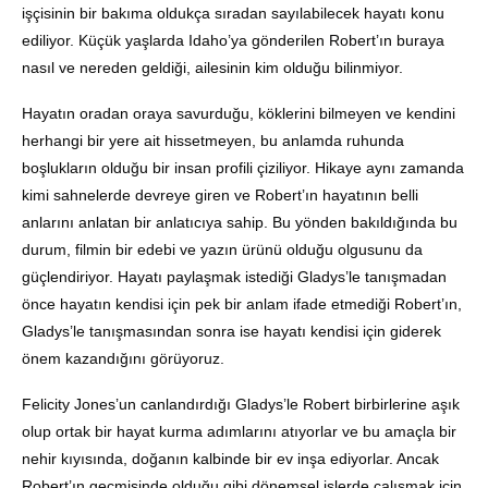
işçisinin bir bakıma oldukça sıradan sayılabilecek hayatı konu
ediliyor. Küçük yaşlarda Idaho’ya gönderilen Robert’ın buraya
nasıl ve nereden geldiği, ailesinin kim olduğu bilinmiyor.
Hayatın oradan oraya savurduğu, köklerini bilmeyen ve kendini
herhangi bir yere ait hissetmeyen, bu anlamda ruhunda
boşlukların olduğu bir insan profili çiziliyor. Hikaye aynı zamanda
kimi sahnelerde devreye giren ve Robert’ın hayatının belli
anlarını anlatan bir anlatıcıya sahip. Bu yönden bakıldığında bu
durum, filmin bir edebi ve yazın ürünü olduğu olgusunu da
güçlendiriyor. Hayatı paylaşmak istediği Gladys’le tanışmadan
önce hayatın kendisi için pek bir anlam ifade etmediği Robert’ın,
Gladys’le tanışmasından sonra ise hayatı kendisi için giderek
önem kazandığını görüyoruz.
Felicity Jones’un canlandırdığı Gladys’le Robert birbirlerine aşık
olup ortak bir hayat kurma adımlarını atıyorlar ve bu amaçla bir
nehir kıyısında, doğanın kalbinde bir ev inşa ediyorlar. Ancak
Robert’ın geçmişinde olduğu gibi dönemsel işlerde çalışmak için