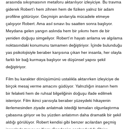
arasında sıkışmasının metaforu aktarılıyor izleyiciye. Bu travma
giderek Robert’ı hem zihnen hem de fiziken yalnız bir adam
profiline götürüyor. Geçmişin anılarıyla mücadele etmeye
çalışıyor Robert. Ama asıl sınavı bu saatten sonra başlıyor.
Meydana gelen yangın aslında hem bir yıkımı hem de bir
yeniden doğuşu simgeliyor. Robert’ın hayatı anlama ve algılama
noktasındaki konumunu tamamen değiştiriyor. İçinde bulunduğu
yas psikolojisiyle beraber karşısına çıkan her insanla, her olayla
farklı bir bağ kurmaya başlıyor ve düşünsel yapısı şekil
değiştiriyor.
Film bu karakter dönüşümünü ustalıkla aktarırken izleyiciye de
birçok mesaj verme amacını güdüyor. Yalnızlığın insanın hem
bir felaketi hem de ruhsal bilgeliğinin doğuşu ifade edilmek
isteniyor. Film ikinci yarısıyla beraber yüzeydeki hikayenin
ilerlemesinden ziyade anlatmak istediği temaları olgunlaştırma
çabasına giriyor ve bu yüzden anlatımın daha dramatik bir şekil
aldığı görülüyor. Robert kendisi gibi benzer acılardan geçmiş