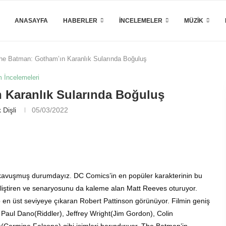
ANASAYFA
HABERLER
İNCELEMELER
MÜZIK
he Batman: Gotham’ın Karanlık Sularında Boğuluş
m İncelemeleri
 Karanlık Sularında Boğuluş
 Dişli
05/03/2022
kavuşmuş durumdayız. DC Comics’in en popüler karakterinin bu
eliştiren ve senaryosunu da kaleme alan Matt Reeves oturuyor.
 en üst seviyeye çıkaran Robert Pattinson görünüyor. Filmin geniş
Paul Dano(Riddler), Jeffrey Wright(Jim Gordon), Colin