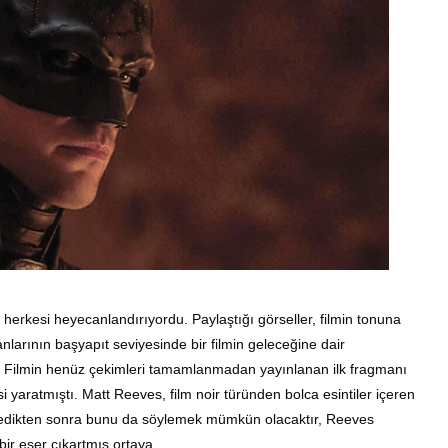
 herkesi heyecanlandırıyordu. Paylaştığı görseller, filmin tonuna
larının başyapıt seviyesinde bir filmin geleceğine dair
 Filmin henüz çekimleri tamamlanmadan yayınlanan ilk fragmanı
i yaratmıştı. Matt Reeves, film noir türünden bolca esintiler içeren
mi izledikten sonra bunu da söylemek mümkün olacaktır, Reeves
ir eser çıkartmış ortaya.