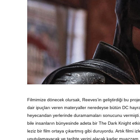
Filmimize dönecek olursak, Reeves’in geliştirdiği bu proje
dair ipuçları veren materyaller neredeyse bütün DC hayran
heyecandan yerlerinde duramamaları sonucunu vermişti.
bile insanların bünyesinde adeta bir The Dark Knight etkis
leziz bir film ortaya çıkartmış gibi duruyordu. Artık fil
unutulamayacak ve tarihte yerini alacak kadar muazzam b