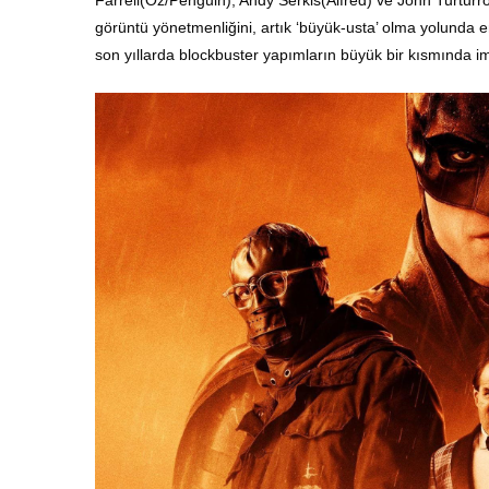
Farrell(Oz/Penguin), Andy Serkis(Alfred) ve John Turturro
görüntü yönetmenliğini, artık ‘büyük-usta’ olma yolunda 
son yıllarda blockbuster yapımların büyük bir kısmında i