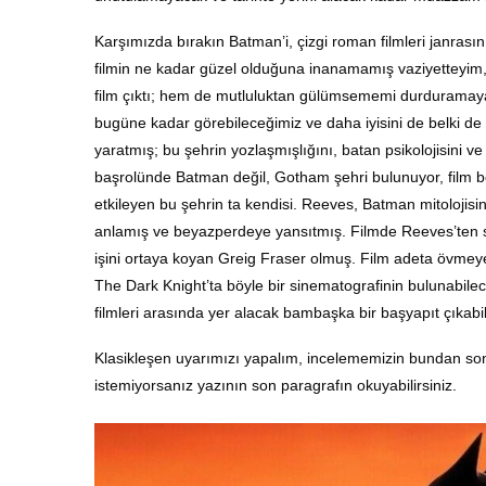
Karşımızda bırakın Batman’i, çizgi roman filmleri janrasını
filmin ne kadar güzel olduğuna inanamamış vaziyetteyim
film çıktı; hem de mutluluktan gülümsememi durduramay
bugüne kadar görebileceğimiz ve daha iyisini de belki 
yaratmış; bu şehrin yozlaşmışlığını, batan psikolojisini ve 
başrolünde Batman değil, Gotham şehri bulunuyor, film bo
etkileyen bu şehrin ta kendisi. Reeves, Batman mitolojisi
anlamış ve beyazperdeye yansıtmış. Filmde Reeves’ten son
işini ortaya koyan Greig Fraser olmuş. Film adeta övmeye 
The Dark Knight’ta böyle bir sinematografinin bulunabile
filmleri arasında yer alacak bambaşka bir başyapıt çıka
Klasikleşen uyarımızı yapalım, incelememizin bundan sonr
istemiyorsanız yazının son paragrafın okuyabilirsiniz.