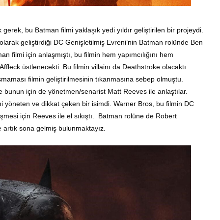
rek, bu Batman filmi yaklaşık yedi yıldır geliştirilen bir projeydi.
larak geliştirdiği DC Genişletilmiş Evreni’nin Batman rolünde Ben
an filmi için anlaşmıştı, bu filmin hem yapımcılığını hem
fleck üstlenecekti. Bu filmin villainı da Deathstroke olacaktı.
naşmaması filmin geliştirilmesinin tıkanmasına sebep olmuştu.
e bunun için de yönetmen/senarist Matt Reeves ile anlaştılar.
 yöneten ve dikkat çeken bir isimdi. Warner Bros, bu filmin DC
üşmesi için Reeves ile el sıkıştı. Batman rolüne de Robert
e artık sona gelmiş bulunmaktayız.