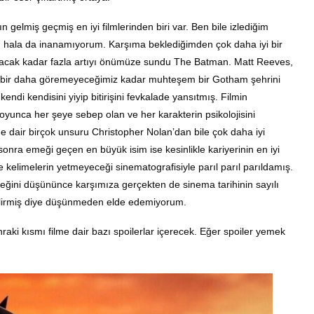
n gelmiş geçmiş en iyi filmlerinden biri var. Ben bile izlediğim
, hala da inanamıyorum. Karşıma beklediğimden çok daha iyi bir
acak kadar fazla artıyı önümüze sundu The Batman. Matt Reeves,
de bir daha göremeyeceğimiz kadar muhteşem bir Gotham şehrini
kendi kendisini yiyip bitirişini fevkalade yansıtmış. Filmin
yunca her şeye sebep olan ve her karakterin psikolojisini
ne dair birçok unsuru Christopher Nolan’dan bile çok daha iyi
ra emeği geçen en büyük isim ise kesinlikle kariyerinin en iyi
kelimelerin yetmeyeceği sinematografisiyle parıl parıl parıldamış.
ceğini düşününce karşımıza gerçekten de sinema tarihinin sayılı
bilirmiş diye düşünmeden elde edemiyorum.
aki kısmı filme dair bazı spoilerlar içerecek. Eğer spoiler yemek