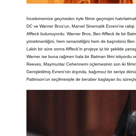
İncelememize geçmeden öyle filmin geçmişini hatırlatmak ge
DC ve Warner Bros’un, Marvel Sinematik Evreni’ne rakip o
Affleck bulunuyordu. Warner Bros, Ben Affleck ile bir Batm
yönetmenliğini, hem senaristliğini hem de başrolünü Ben Af
Lakin bir süre sonra Affleck’in projeye iyi bir şekilde ya
Warner ise buna rağmen hala bir Batman filmi istiyordu v
Reeves, Maymunlar Cehennemi üçlemesinin son iki filmini
Genişletilmiş Evreni’nin dışında, bağımsız bir seriye dön
Pattinson‘un seçilmesiyle de beraber başlayan bu süreçt