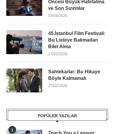
Öncesi Büyük Hatırlatma
ve Son Sızıntılar
03/04/2026
45.İstanbul Film Festivali:
Bu Listeye Bakmadan
Bilet Alma
27/03/2026
Sahtekarlar: Bu Hikaye
Böyle Kalmamalı
27/03/2026
POPÜLER YAZILAR
1
Teach You a Lesson: