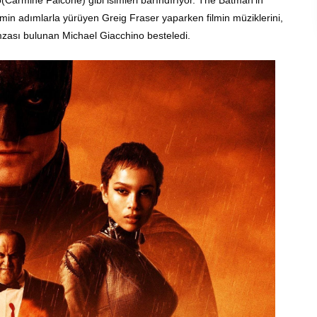
(Carmine Falcone) gibi isimleri barındırıyor. The Batman’in
emin adımlarla yürüyen Greig Fraser yaparken filmin müziklerini,
mzası bulunan Michael Giacchino besteledi.