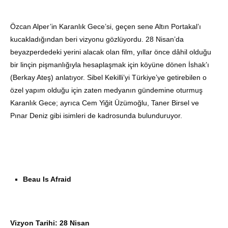
Özcan Alper’in Karanlık Gece’si, geçen sene Altın Portakal’ı
kucakladığından beri vizyonu gözlüyordu. 28 Nisan’da
beyazperdedeki yerini alacak olan film, yıllar önce dâhil olduğu
bir linçin pişmanlığıyla hesaplaşmak için köyüne dönen İshak’ı
(Berkay Ateş) anlatıyor. Sibel Kekilli’yi Türkiye’ye getirebilen o
özel yapım olduğu için zaten medyanın gündemine oturmuş
Karanlık Gece; ayrıca Cem Yiğit Üzümoğlu, Taner Birsel ve
Pınar Deniz gibi isimleri de kadrosunda bulunduruyor.
Beau Is Afraid
Vizyon Tarihi: 28 Nisan