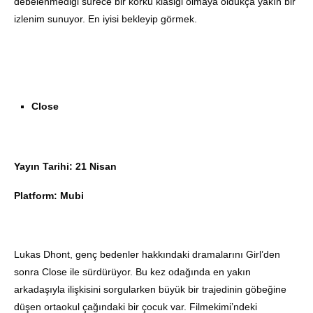
debelenmediği sürece bir korku klasiği olmaya oldukça yakın bir
izlenim sunuyor. En iyisi bekleyip görmek.
Close
Yayın Tarihi: 21 Nisan
Platform: Mubi
Lukas Dhont, genç bedenler hakkındaki dramalarını Girl’den
sonra Close ile sürdürüyor. Bu kez odağında en yakın
arkadaşıyla ilişkisini sorgularken büyük bir trajedinin göbeğine
düşen ortaokul çağındaki bir çocuk var. Filmekimi’ndeki