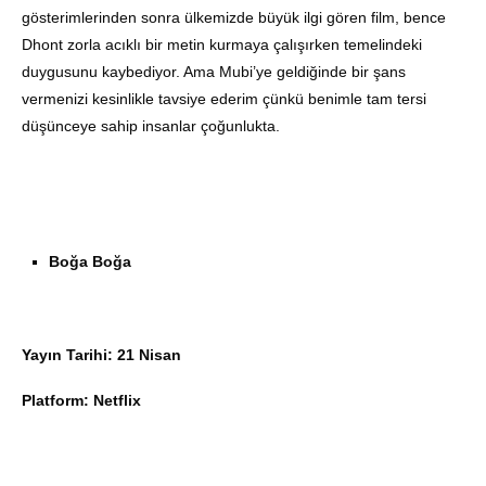
gösterimlerinden sonra ülkemizde büyük ilgi gören film, bence
Dhont zorla acıklı bir metin kurmaya çalışırken temelindeki
duygusunu kaybediyor. Ama Mubi’ye geldiğinde bir şans
vermenizi kesinlikle tavsiye ederim çünkü benimle tam tersi
düşünceye sahip insanlar çoğunlukta.
Boğa Boğa
Yayın Tarihi: 21 Nisan
Platform: Netflix