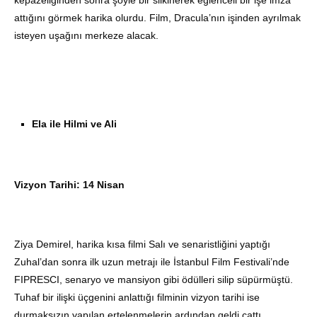
kepazeliğinden sonra şöyle bir silkinerek eğlenceli bir işe imza
attığını görmek harika olurdu. Film, Dracula’nın işinden ayrılmak
isteyen uşağını merkeze alacak.
Ela ile Hilmi ve Ali
Vizyon Tarihi: 14 Nisan
Ziya Demirel, harika kısa filmi Salı ve senaristliğini yaptığı
Zuhal’dan sonra ilk uzun metrajı ile İstanbul Film Festivali’nde
FIPRESCI, senaryo ve mansiyon gibi ödülleri silip süpürmüştü.
Tuhaf bir ilişki üçgenini anlattığı filminin vizyon tarihi ise
durmaksızın yapılan ertelenmelerin ardından geldi çattı.