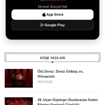
Ekranın Sosyal Hali
App Store
Google Play
KÖŞE YAZILARI
Ölü Deniz: Deniz Göktaş vs.
Otosansür
08/07/2026
29. Uçan Süpürge Uluslararası Kadın
Filmleri Festivali Günlüğü