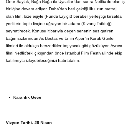
Onur Saylak, Boğa Boğa ile Uysallar’dan sonra Netflix ile olan iş
birliğine devam ediyor. Daha’dan beri çektiği ilk uzun metrajı
olan film, bize eşiyle (Funda Eryiğit) beraber yerleştiği kırsalda
yerlilerin toplu linçine uğrayan bir adamı (Kıvanç Tatlıtuğ)
seyrettirecek. Konusu itibarıyla geçen senenin ses getiren
bağımsızlarından As Bestas ve Emin Alper’in Kurak Günler
filmleri ile oldukça benzerlikler taşıyacak gibi gözüküyor. Ayrıca
filmi Netflix’teki çıkışından önce İstanbul Film Festivali’nde ekip
katılımıyla izleyebileceğinizi hatırlatalım.
Karanlık Gece
Vizyon Tarihi: 28 Nisan