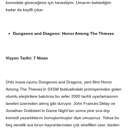
komedide göreceğimiz için hevesliyim. Umarım beklediğim
kadar da keyifli çıkar.
Dungeons and Dragons: Honor Among The Thieves
Vizyon Tarihi: 7 Nisan
Ünlü masa oyunu Dungeons and Dragons, yeni filmi Honor
Among The Thieves’in SXSW festivalindeki prömiyerinden gelen
olumlu eleştirilere bakılırsa bu sefer 2000 tarihli uyarlamasının
lanetini üzerinden atmış gibi duruyor. John Frances Delay ve
Jonathan Goldstein’in Game Night’tan sonra yine sıra dışı
komedi yazarlıklarını konuşturmuştur diye umuyoruz. Yoksa bu
beş senelik ara lorun hayranlarından çok sinefilleri üzer, bizden