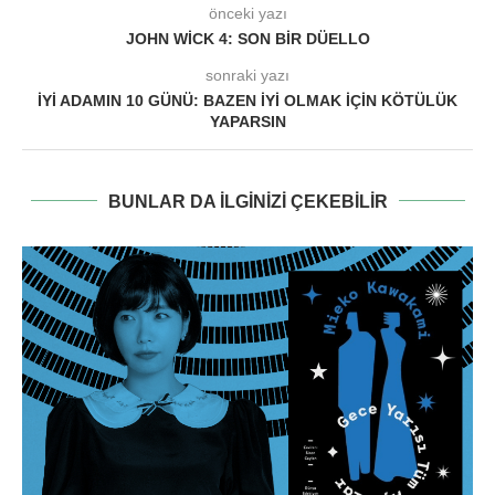
önceki yazı
JOHN WICK 4: SON BIR DÜELLO
sonraki yazı
İYI ADAMIN 10 GÜNÜ: BAZEN İYI OLMAK İÇIN KÖTÜLÜK
YAPARSIN
BUNLAR DA ILGINIZI ÇEKEBILIR