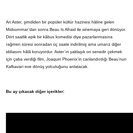
Ari Aster, şimdiden bir popüler kültür hazinesi hâline gelen
Midsommar’dan sonra Beau Is Afraid ile sinemaya geri dönüyor.
Dört saatlik epik bir kâbus komedisi diye pazarlanmasına
rağmen süresi sonradan üç saate indirilmiş ama umarız diğer
iddiasını hâlâ koruyordur. Aster’ın yaklaşık on senedir çekmek
için çaba verdiği film, Joaquin Phoenix’in canlandırdığı Beau’nun
Kafkavari eve dönüş yolculuğunu anlatacak.
Bu ay çıkacak diğer içerikler: