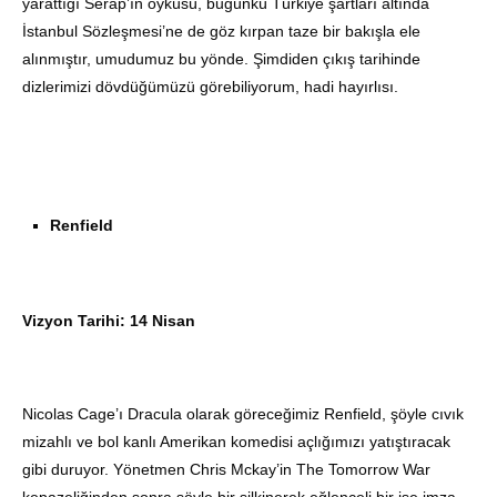
yarattığı Serap’ın öyküsü, bugünkü Türkiye şartları altında
İstanbul Sözleşmesi’ne de göz kırpan taze bir bakışla ele
alınmıştır, umudumuz bu yönde. Şimdiden çıkış tarihinde
dizlerimizi dövdüğümüzü görebiliyorum, hadi hayırlısı.
Renfield
Vizyon Tarihi: 14 Nisan
Nicolas Cage’ı Dracula olarak göreceğimiz Renfield, şöyle cıvık
mizahlı ve bol kanlı Amerikan komedisi açlığımızı yatıştıracak
gibi duruyor. Yönetmen Chris Mckay’in The Tomorrow War