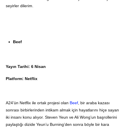
seyirler dilerim.
Beef
Yayın Tarihi: 6 Nisan
Platform: Netflix
A24’ün Netflix ile ortak projesi olan
Beef
, bir araba kazası
sonrası birbirlerinden intikam almak için hayatlarını hiçe sayan
iki insanı konu alıyor. Steven Yeun ve Ali Wong’un başrollerini
paylaştığı dizide Yeun’u Burning’den sonra böyle bir kara