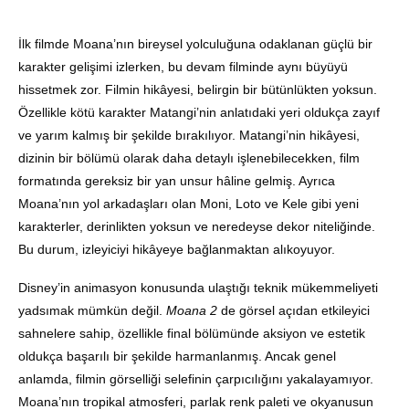
İlk filmde Moana’nın bireysel yolculuğuna odaklanan güçlü bir
karakter gelişimi izlerken, bu devam filminde aynı büyüyü
hissetmek zor. Filmin hikâyesi, belirgin bir bütünlükten yoksun.
Özellikle kötü karakter Matangi’nin anlatıdaki yeri oldukça zayıf
ve yarım kalmış bir şekilde bırakılıyor. Matangi’nin hikâyesi,
dizinin bir bölümü olarak daha detaylı işlenebilecekken, film
formatında gereksiz bir yan unsur hâline gelmiş. Ayrıca
Moana’nın yol arkadaşları olan Moni, Loto ve Kele gibi yeni
karakterler, derinlikten yoksun ve neredeyse dekor niteliğinde.
Bu durum, izleyiciyi hikâyeye bağlanmaktan alıkoyuyor.
Disney’in animasyon konusunda ulaştığı teknik mükemmeliyeti
yadsımak mümkün değil.
Moana 2
de görsel açıdan etkileyici
sahnelere sahip, özellikle final bölümünde aksiyon ve estetik
oldukça başarılı bir şekilde harmanlanmış. Ancak genel
anlamda, filmin görselliği selefinin çarpıcılığını yakalayamıyor.
Moana’nın tropikal atmosferi, parlak renk paleti ve okyanusun