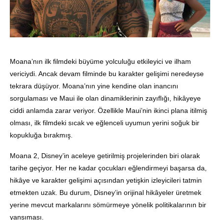
Moana’nın ilk filmdeki büyüme yolculuğu etkileyici ve ilham
vericiydi. Ancak devam filminde bu karakter gelişimi neredeyse
tekrara düşüyor. Moana’nın yine kendine olan inancını
sorgulaması ve Maui ile olan dinamiklerinin zayıflığı, hikâyeye
ciddi anlamda zarar veriyor. Özellikle Maui’nin ikinci plana itilmiş
olması, ilk filmdeki sıcak ve eğlenceli uyumun yerini soğuk bir
kopukluğa bırakmış.
Moana 2, Disney’in aceleye getirilmiş projelerinden biri olarak
tarihe geçiyor. Her ne kadar çocukları eğlendirmeyi başarsa da,
hikâye ve karakter gelişimi açısından yetişkin izleyicileri tatmin
etmekten uzak. Bu durum, Disney’in orijinal hikâyeler üretmek
yerine mevcut markalarını sömürmeye yönelik politikalarının bir
yansıması.